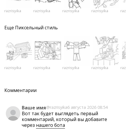
razrisyika
razrisyika
razrisyika
razrisyika
razri
Еще
Пиксельный стиль
razrisyika
razrisyika
razrisyika
razrisyika
razri
Комментарии
Ваше имя
@razrisyika
6 августа 2026 08:54
Вот так будет выглядеть первый
комментарий, который вы добавите
через
нашего бота