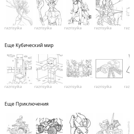
razrisyika
razrisyika
razrisyika
razrisyika
razri
Еще
Кубический мир
razrisyika
razrisyika
razrisyika
razrisyika
razri
Еще
Приключения