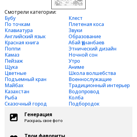
Смотрели категории:
Бубу
Клест
По точкам
Плетеная коса
Клавиатура
Звуки
Английский язык
Образование
Красная книга
Абай Құнанбаев
Поппи
Этнический дизайн
Камаз
Ночной сон
Пейзаж
Утро
Щука
Аниме
Цветные
Школа волшебства
Подъемный кран
Военнослужащие
Майбах
Традиционный интерьер
Казахстан
Водопровод
Рыба
Колба
Сказочный город
Подбородок
Генерация
Раскрась свое фото
Твои фавориты