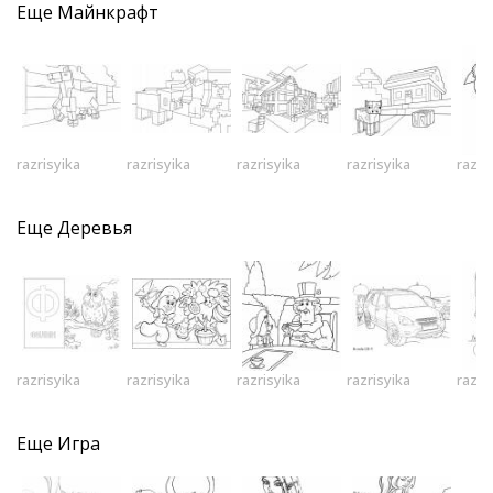
Еще
Майнкрафт
razrisyika
razrisyika
razrisyika
razrisyika
razri
Еще
Деревья
razrisyika
razrisyika
razrisyika
razrisyika
razri
Еще
Игра