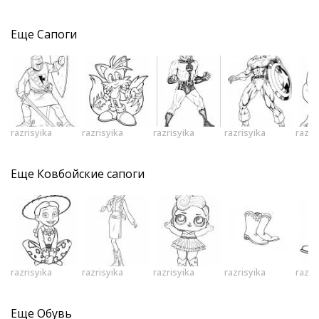
Еще
Сапоги
razrisyika
razrisyika
razrisyika
razrisyika
razri
Еще
Ковбойские сапоги
razrisyika
razrisyika
razrisyika
razrisyika
razri
Еще
Обувь