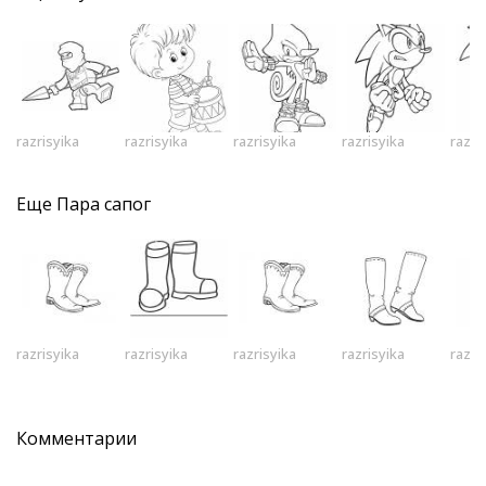
razrisyika
razrisyika
razrisyika
razrisyika
razri
Еще
Пара сапог
razrisyika
razrisyika
razrisyika
razrisyika
razri
Комментарии