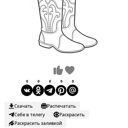
0
0
0
0
0
Скачать
Распечатать
Себе в телегу
Раскрасить
Раскрасить заливкой