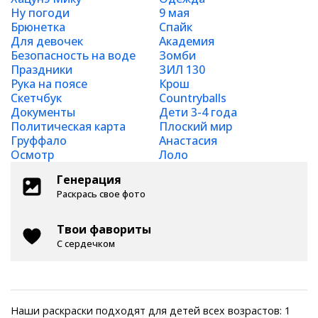
Ну погоди
9 мая
Брюнетка
Спайк
Для девочек
Академия
Безопасность на воде
Зомби
Праздники
ЗИЛ 130
Рука на поясе
Крош
Скетчбук
Countryballs
Документы
Дети 3-4 года
Политическая карта
Плоский мир
Груффало
Анастасия
Осмотр
Лоло
Генерация
Раскрась свое фото
Твои фавориты
С сердечком
Наши раскраски подходят для детей всех возрастов: 1