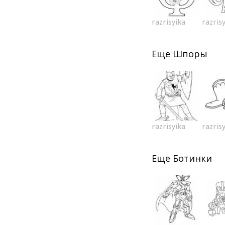
razrisyika
razris
Еще
Шпоры
razrisyika
razris
Еще
Ботинки