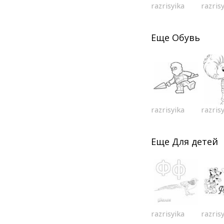
razrisyika
razris
Еще
Обувь
razrisyika
razris
Еще
Для детей
razrisyika
razris