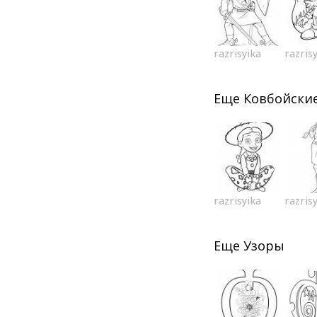
razrisyika
razris
Еще
Ковбойские
razrisyika
razris
Еще
Узоры