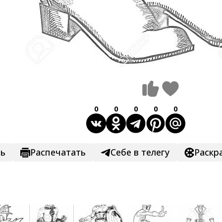
0
0
0
0
0
ть
Распечатать
Себе в телегу
Раскр