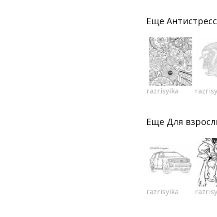
Еще
Антистресс
razrisyika
razris
Еще
Для взрос
razrisyika
razris