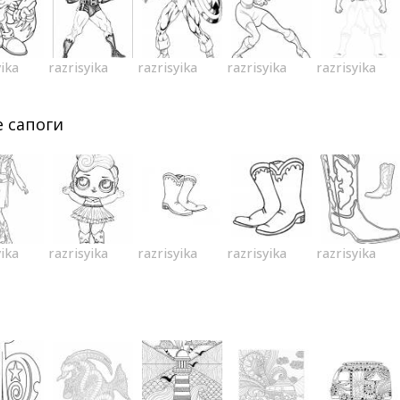
yika
razrisyika
razrisyika
razrisyika
razrisyika
 сапоги
yika
razrisyika
razrisyika
razrisyika
razrisyika