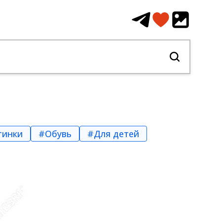
тинки
#Обувь
#Для детей