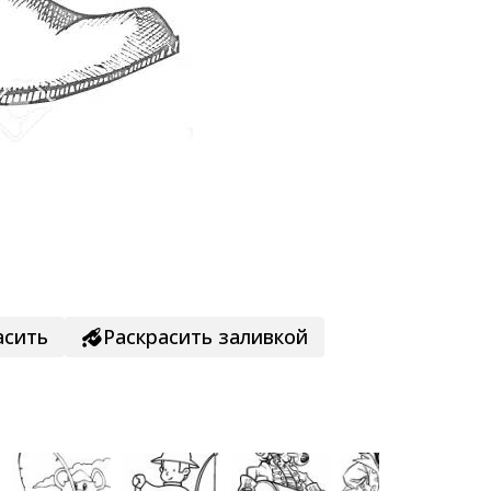
асить
Раскрасить заливкой