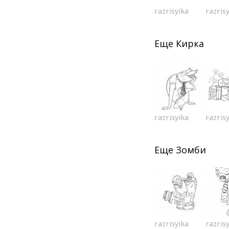
razrisyika
razris
Еще
Кирка
razrisyika
razris
Еще
Зомби
razrisyika
razris