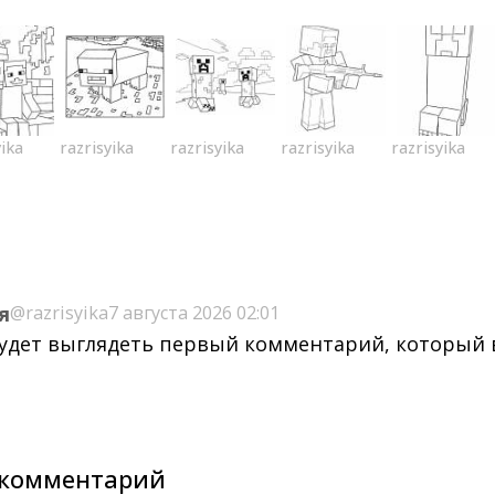
yika
razrisyika
razrisyika
razrisyika
razrisyika
я
@razrisyika
7 августа 2026 02:01
будет выглядеть первый комментарий, который
комментарий