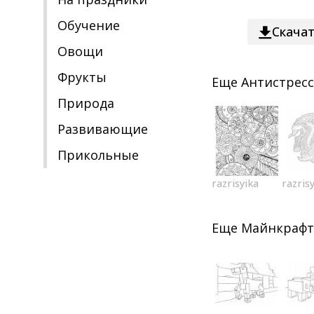
Обучение
Скача
Овощи
Фрукты
Еще
Антистресс
Природа
Развивающие
Прикольные
razrisyika
razris
Еще
Майнкрафт