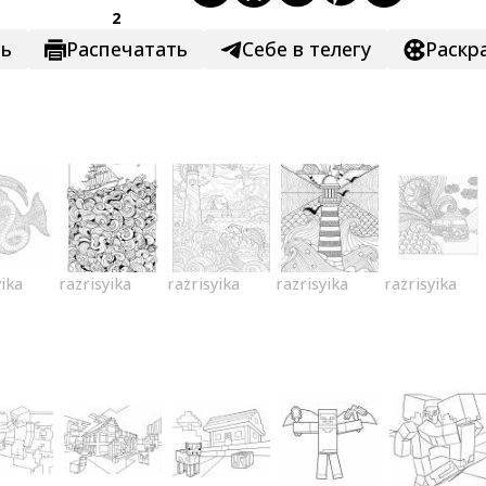
2
ть
Распечатать
Себе в телегу
Раскр
yika
razrisyika
razrisyika
razrisyika
razrisyika