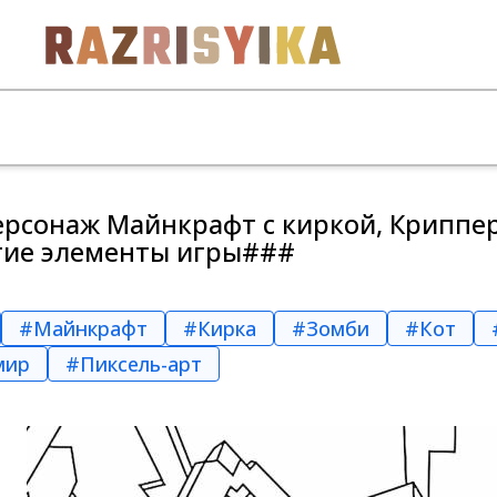
рсонаж Майнкрафт с киркой, Криппер,
угие элементы игры###
#Майнкрафт
#Кирка
#Зомби
#Кот
мир
#Пиксель-арт