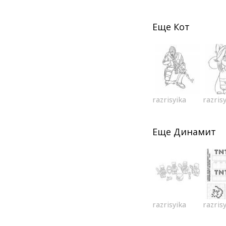
Еще
Кот
razrisyika
razris
Еще
Динамит
razrisyika
razris