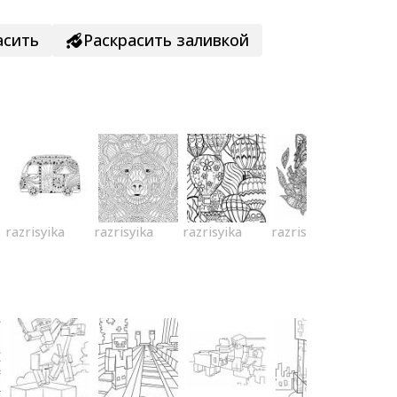
асить
Раскрасить заливкой
razrisyika
razrisyika
razrisyika
razrisyika