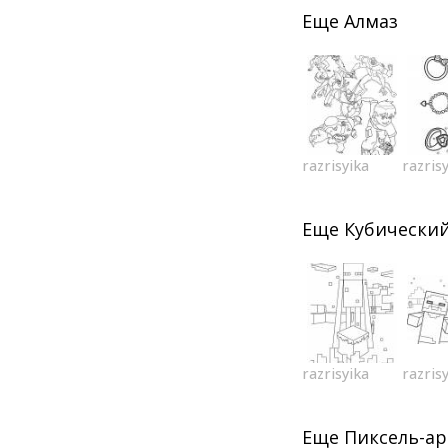
Еще
Алмаз
razrisyika
razris
Еще
Кубически
razrisyika
razris
Еще
Пиксель-ар