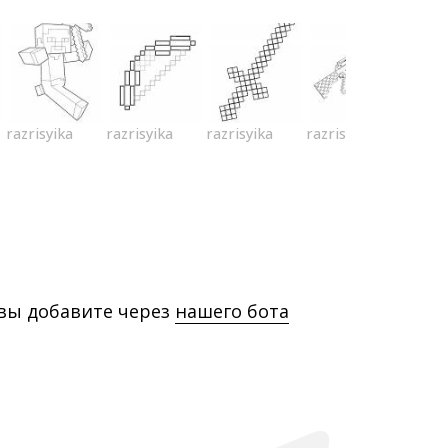
razrisyika
razrisyika
razrisyika
razrisyika
 вы добавите через
нашего бота