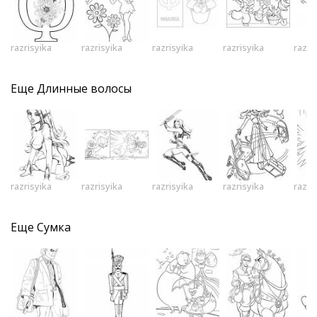
razrisyika
razrisyika
razrisyika
razrisyika
razri
Еще
Длинные волосы
razrisyika
razrisyika
razrisyika
razrisyika
razri
Еще
Сумка