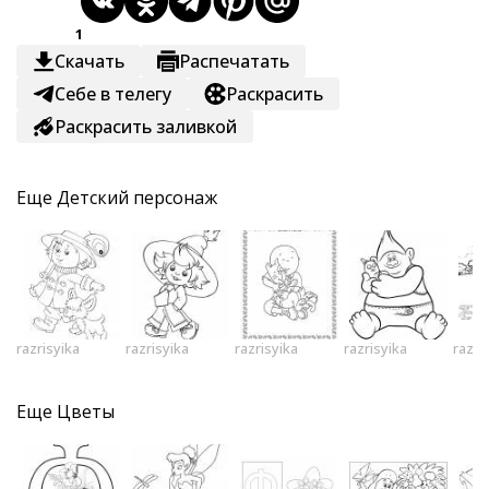
1
Скачать
Распечатать
Себе в телегу
Раскрасить
Раскрасить заливкой
Еще
Детский персонаж
razrisyika
razrisyika
razrisyika
razrisyika
razri
Еще
Цветы