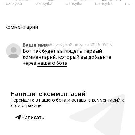
razrisyika
razrisyika
razrisyika
razrisyika
razri
Комментарии
Ваше имя
@razrisyika
8 августа 2026 05:18
Вот так будет выглядеть первый
комментарий, который вы добавите
через
нашего бота
Напишите комментарий
Перейдите в нашего бота и оставьте комментарий к
этой странице
Написать