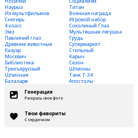
Носилки
Социализм
Наурыз
Титан
Из мультфильмов
Военная награда
Снегирь
Игровой набор
4 класс
Соколиный Глаз
Эмз
Мультяшная лягушка
Павлиний глаз
Грудь
Древние животные
Супермаркет
Казуар
Стильный
Москвич
Карыч
Библиотека
Сезон
Трехъярусный
Шпионы
Шпионаж
Танк Т-34
Балаларға
Апостолы
Генерация
Раскрась свое фото
Твои фавориты
С сердечком