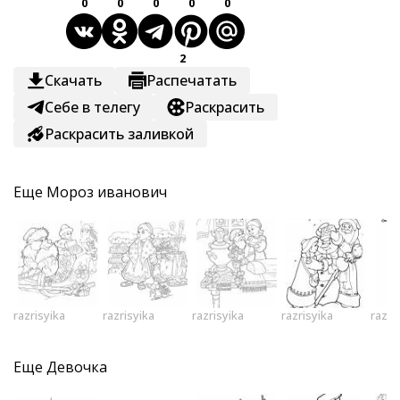
0
0
0
0
0
2
Скачать
Распечатать
Себе в телегу
Раскрасить
Раскрасить заливкой
Еще
Мороз иванович
razrisyika
razrisyika
razrisyika
razrisyika
razri
Еще
Девочка