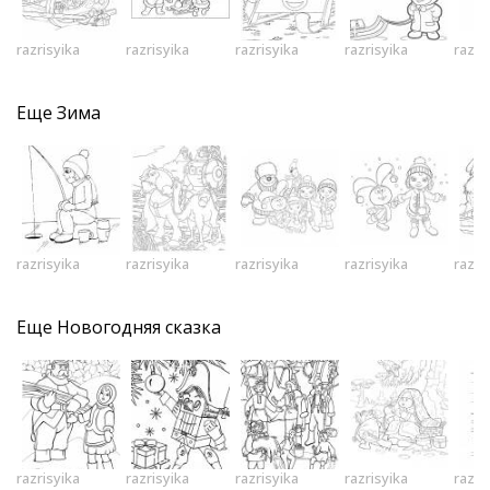
razrisyika
razrisyika
razrisyika
razrisyika
razri
Еще
Зима
razrisyika
razrisyika
razrisyika
razrisyika
razri
Еще
Новогодняя сказка
razrisyika
razrisyika
razrisyika
razrisyika
razri