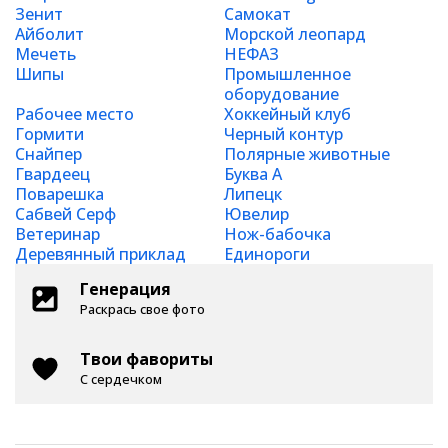
Зенит
Самокат
Айболит
Морской леопард
Мечеть
НЕФАЗ
Шипы
Промышленное
оборудование
Рабочее место
Хоккейный клуб
Гормити
Черный контур
Снайпер
Полярные животные
Гвардеец
Буква А
Поварешка
Липецк
Сабвей Серф
Ювелир
Ветеринар
Нож-бабочка
Деревянный приклад
Единороги
Генерация
Раскрась свое фото
Твои фавориты
С сердечком