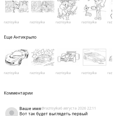
razrisyika
razrisyika
razrisyika
razrisyika
razri
Еще
Антикрыло
razrisyika
razrisyika
razrisyika
razrisyika
razri
Комментарии
Ваше имя
@razrisyika
6 августа 2026 22:11
Вот так будет выглядеть первый