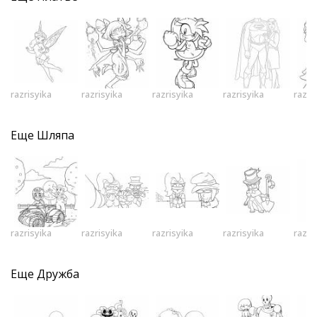
razrisyika
razrisyika
razrisyika
razrisyika
razri
Еще
Шляпа
razrisyika
razrisyika
razrisyika
razrisyika
razri
Еще
Дружба