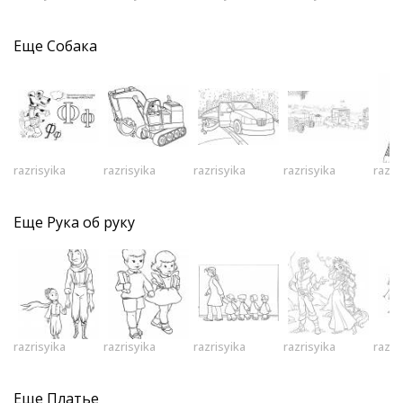
Еще
Собака
razrisyika
razrisyika
razrisyika
razrisyika
razri
Еще
Рука об руку
razrisyika
razrisyika
razrisyika
razrisyika
razri
Еще
Платье