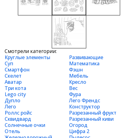
Смотрели категории:
Круглые элементы
Развивающие
Суп
Математика
Смартфон
Фэшн
Скелет
Мебель
Аватар
Кресло
Три кота
Вес
Lego city
Фура
Дупло
Лего Френдс
Лего
Конструктор
Роллс ройс
Разрезанный фрукт
Сквидвард
Разрезанный киви
Солнечные очки
Огород
Отель
Цифра 2
Железнодорожный
Пылесос