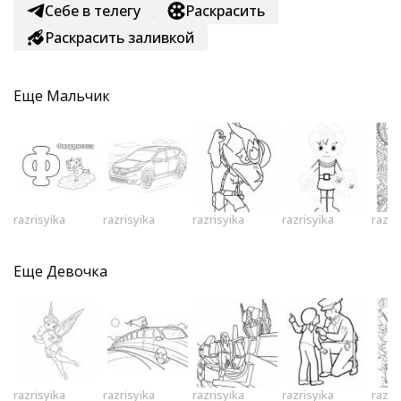
Себе в телегу
Раскрасить
Раскрасить заливкой
Еще
Мальчик
razrisyika
razrisyika
razrisyika
razrisyika
razri
Еще
Девочка
razrisyika
razrisyika
razrisyika
razrisyika
razri