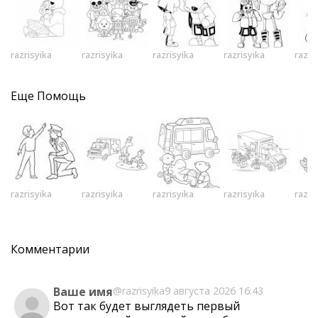
razrisyika
razrisyika
razrisyika
razrisyika
razri
Еще
Помощь
razrisyika
razrisyika
razrisyika
razrisyika
razri
Комментарии
Ваше имя
@razrisyika
9 августа 2026 16:43
Вот так будет выглядеть первый