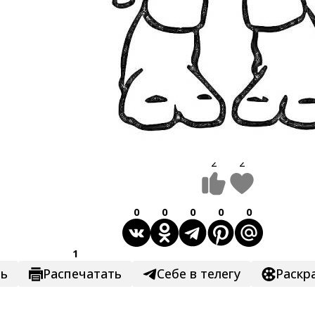
2
2
0
0
0
0
0
1
ть
Распечатать
Себе в телегу
Раскр