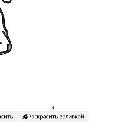
1
асить
Раскрасить заливкой