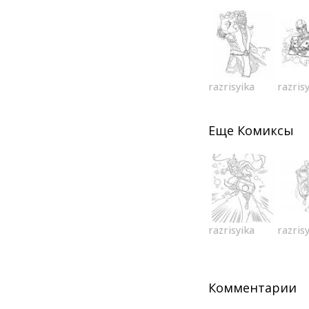
razrisyika
razris
Еще
Комиксы
razrisyika
razris
Комментарии