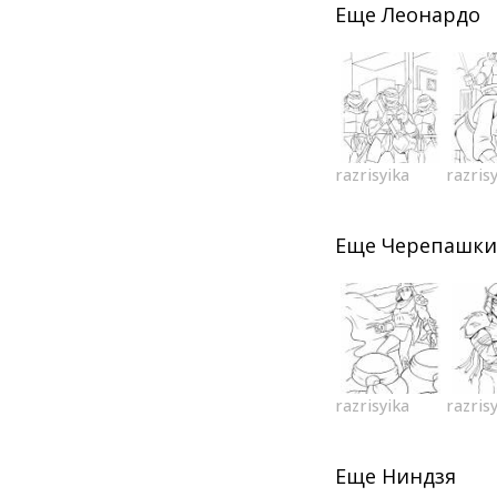
Еще
Леонардо
razrisyika
razris
Еще
Черепашки
razrisyika
razris
Еще
Ниндзя