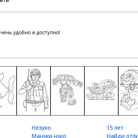
чень удобно и доступно!
Незуко
15 лет
Манэки-нэко
Найди отл