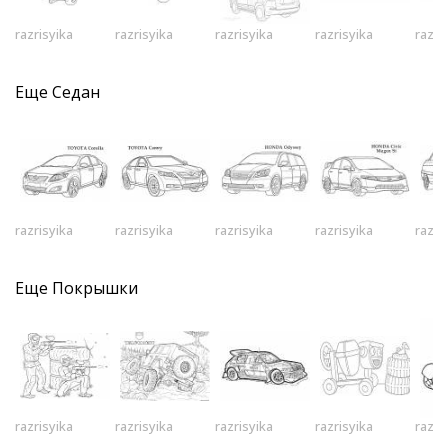
razrisyika
razrisyika
razrisyika
razrisyika
razri
Еще
Седан
razrisyika
razrisyika
razrisyika
razrisyika
razri
Еще
Покрышки
razrisyika
razrisyika
razrisyika
razrisyika
razri