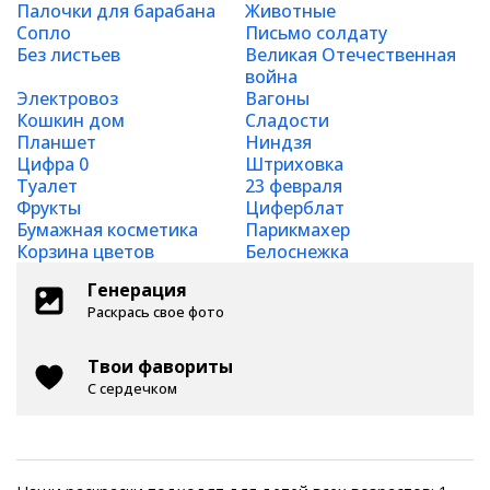
Палочки для барабана
Животные
Сопло
Письмо солдату
Без листьев
Великая Отечественная
война
Электровоз
Вагоны
Кошкин дом
Сладости
Планшет
Ниндзя
Цифра 0
Штриховка
Туалет
23 февраля
Фрукты
Циферблат
Бумажная косметика
Парикмахер
Корзина цветов
Белоснежка
Генерация
Раскрась свое фото
Твои фавориты
С сердечком