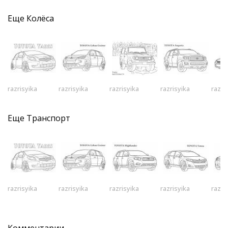
Еще
Колёса
razrisyika
razrisyika
razrisyika
razrisyika
razri
Еще
Транспорт
razrisyika
razrisyika
razrisyika
razrisyika
razri