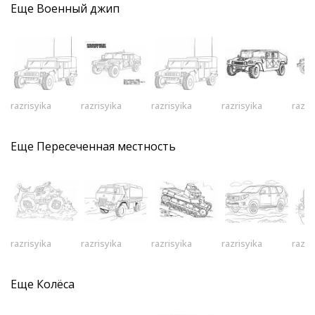
Еще
Военный джип
razrisyika
razrisyika
razrisyika
razrisyika
razri
Еще
Пересеченная местность
razrisyika
razrisyika
razrisyika
razrisyika
razri
Еще
Колёса