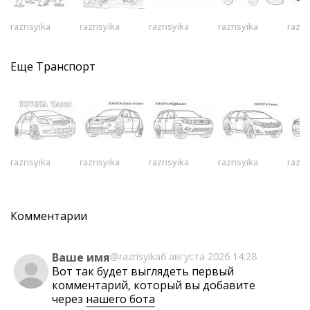
razrisyika
razrisyika
razrisyika
razrisyika
razri
Еще
Транспорт
razrisyika
razrisyika
razrisyika
razrisyika
razri
Комментарии
Ваше имя
@razrisyika
6 августа 2026 14:28
Вот так будет выглядеть первый
комментарий, который вы добавите
через
нашего бота