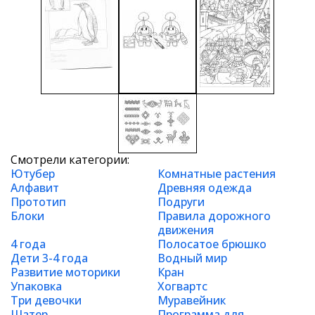
Смотрели категории:
Ютубер
Комнатные растения
Алфавит
Древняя одежда
Прототип
Подруги
Блоки
Правила дорожного
движения
4 года
Полосатое брюшко
Дети 3-4 года
Водный мир
Развитие моторики
Кран
Упаковка
Хогвартс
Три девочки
Муравейник
Шатер
Программа для