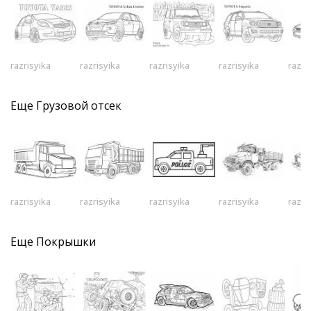
razrisyika
razrisyika
razrisyika
razrisyika
razri
Еще
Грузовой отсек
razrisyika
razrisyika
razrisyika
razrisyika
razri
Еще
Покрышки