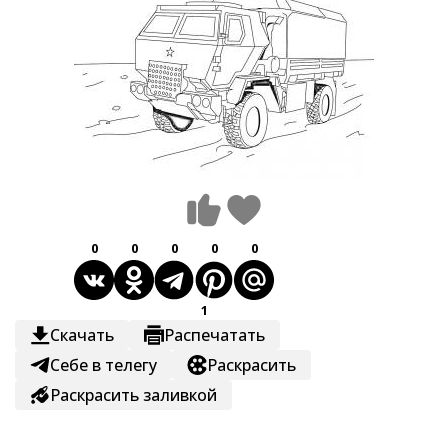
0
0
0
0
0
1
Скачать
Распечатать
Себе в телегу
Раскрасить
Раскрасить заливкой