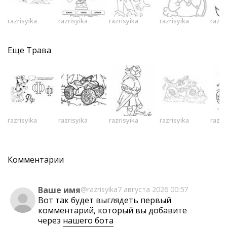
razrisyika
razrisyika
razrisyika
razrisyika
razri
Еще
Трава
razrisyika
razrisyika
razrisyika
razrisyika
razri
Комментарии
Ваше имя
@razrisyika
7 августа 2026 00:57
Вот так будет выглядеть первый
комментарий, который вы добавите
через
нашего бота