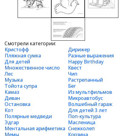
Смотрели категории:
Кристофф
Дирижер
Пляжная сумка
Разные выражения
Для детей
Happy Birthday
Множественное число
Квест
Лес
Чип
Музыка
Растрепанный
Тойота супра
Бег
Камаз
Из мультфильмов
Диван
Микроавтобус
Остановка
Волшебный гараж
Кот
Для детей 3 лет
Полярные медведи
Поп-культура
Эдгар
Масленица
Ментальная арифметика
Снежколеп
Мемы
Корзина