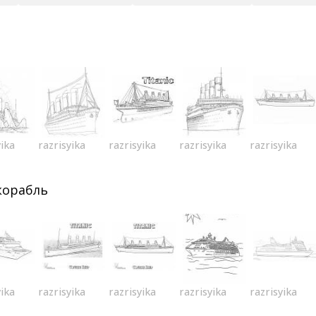
yika
razrisyika
razrisyika
razrisyika
razrisyika
корабль
yika
razrisyika
razrisyika
razrisyika
razrisyika