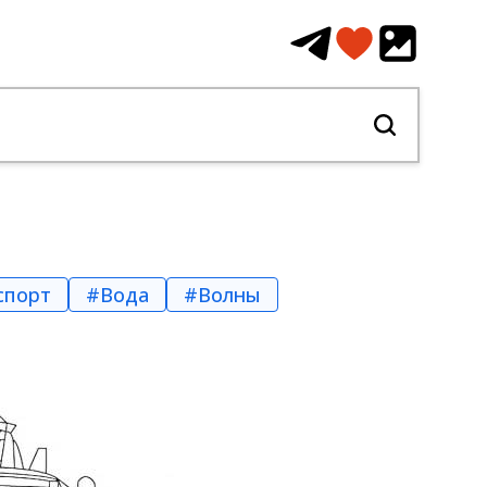
спорт
#Вода
#Волны