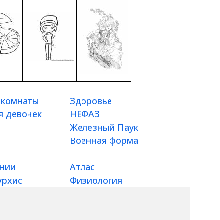
 комнаты
Здоровье
я девочек
НЕФАЗ
Железный Паук
Военная форма
ании
Атлас
урхис
Физиология