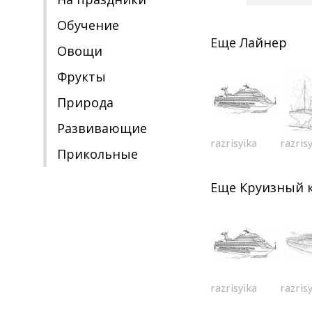
Обучение
Еще
Лайнер
Овощи
Фрукты
Природа
Развивающие
razrisyika
razris
Прикольные
Еще
Круизный 
razrisyika
razris