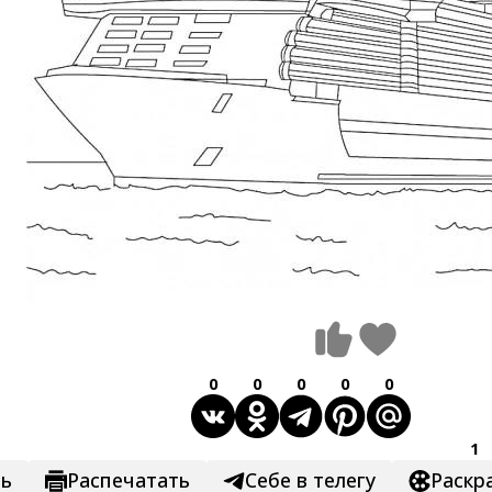
0
0
0
0
0
1
ть
Распечатать
Себе в телегу
Раскр