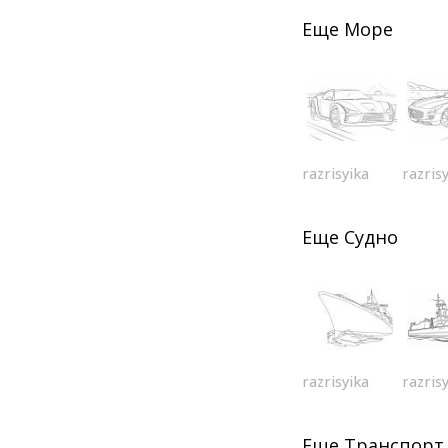
Еще
Море
razrisyika
razris
Еще
Судно
razrisyika
razris
Еще
Транспорт