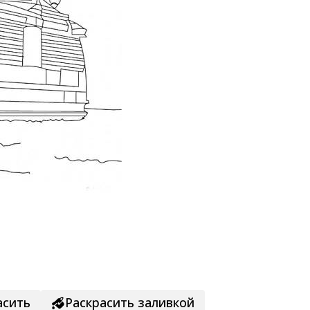
асить
Раскрасить заливкой