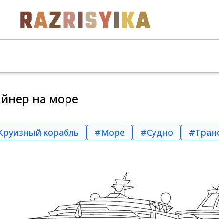
айнер на море
Круизный корабль
#Море
#Судно
#Тран