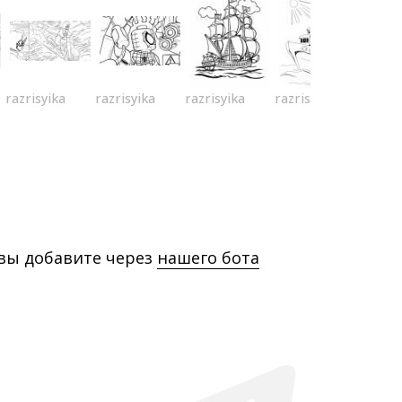
razrisyika
razrisyika
razrisyika
razrisyika
 вы добавите через
нашего бота