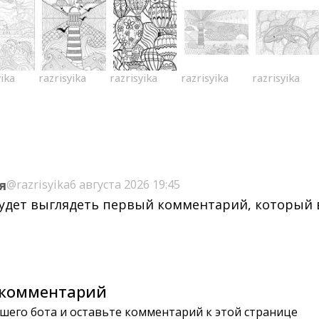
yika
razrisyika
razrisyika
razrisyika
razrisyika
я
@razrisyika
6 августа 2026 19:45
будет выглядеть первый комментарий, который
комментарий
шего бота и оставьте комментарий к этой странице