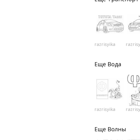
razrisyika
razris
Еще
Вода
razrisyika
razris
Еще
Волны