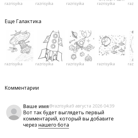
razrisyika
razrisyika
razrisyika
razrisyika
razri
Еще
Галактика
razrisyika
razrisyika
razrisyika
razrisyika
razri
Комментарии
Ваше имя
@razrisyika
9 августа 2026 04:39
Вот так будет выглядеть первый
комментарий, который вы добавите
через
нашего бота