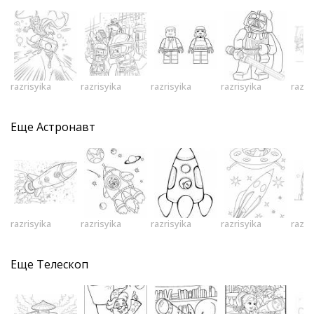
razrisyika
razrisyika
razrisyika
razrisyika
razri
Еще
Астронавт
razrisyika
razrisyika
razrisyika
razrisyika
razri
Еще
Телескоп