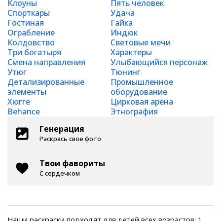
Клоуны
Пять человек
Спорткары
Удача
Гостиная
Гайка
Ограбление
Индюк
Колдовство
Световые мечи
Три богатыря
Характеры
Смена направления
Улыбающийся персонаж
Утюг
Тюнинг
Детализированные
Промышленное
элементы
оборудование
Хюгге
Цирковая арена
Behance
Этнография
Генерация
Раскрась свое фото
Твои фавориты
С сердечком
Наши раскраски подходят для детей всех возрастов: 1