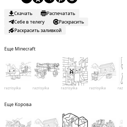
Скачать
Распечатать
Себе в телегу
Раскрасить
Раскрасить заливкой
Еще
Minecraft
razrisyika
razrisyika
razrisyika
razrisyika
razri
Еще
Корова