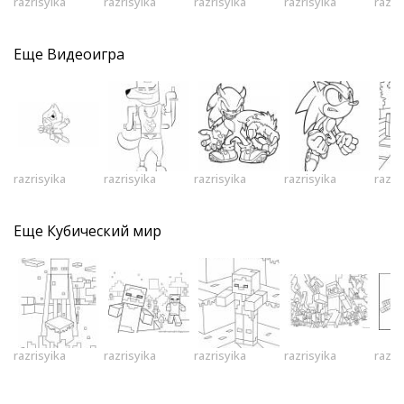
razrisyika
razrisyika
razrisyika
razrisyika
razri
Еще
Видеоигра
razrisyika
razrisyika
razrisyika
razrisyika
razri
Еще
Кубический мир
razrisyika
razrisyika
razrisyika
razrisyika
razri