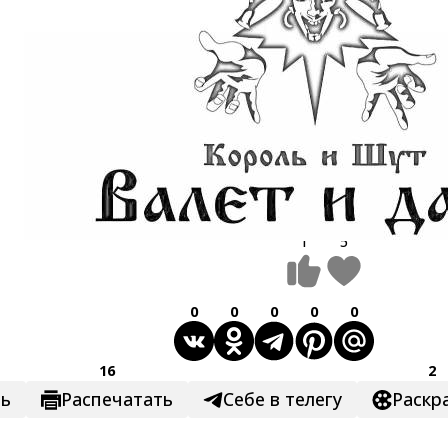
1
5
0
0
0
0
0
16
2
ть
Распечатать
Себе в телегу
Раскр