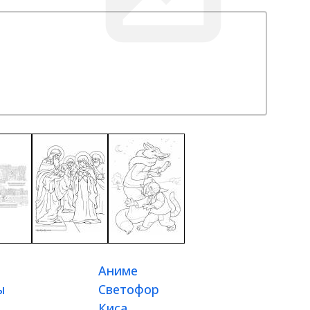
Аниме
ы
Светофор
Киса