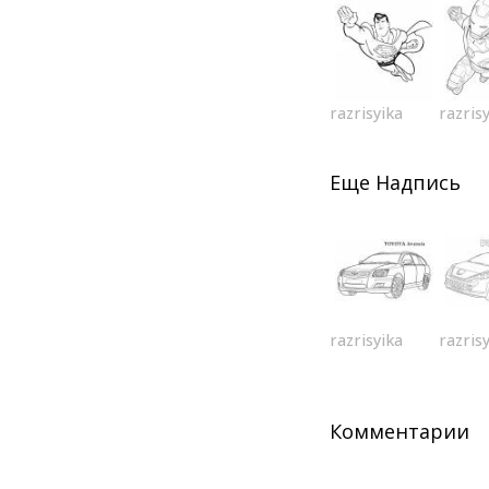
razrisyika
razris
Еще
Надпись
razrisyika
razris
Комментарии