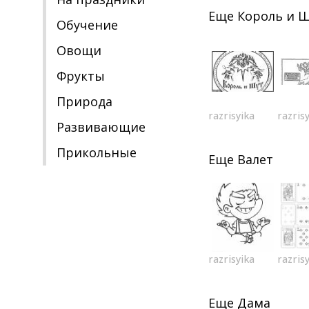
Еще
Король и 
Обучение
Овощи
Фрукты
Природа
razrisyika
razris
Развивающие
Прикольные
Еще
Валет
razrisyika
razris
Еще
Дама