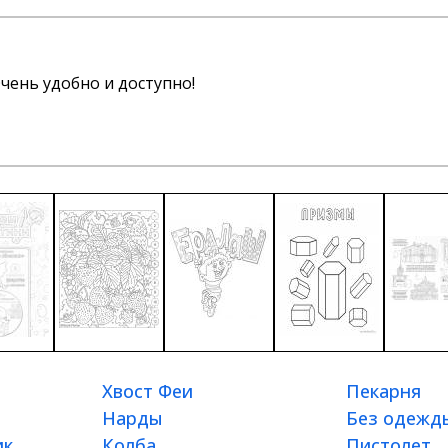
чень удобно и доступно!
Хвост Феи
Пекарня
Нарды
Без одежд
ик
Колба
Пистолет