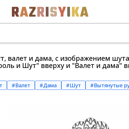
т, валет и дама, с изображением шут
роль и Шут" вверху и "Валет и дама" в
т
#Валет
#Дама
#Шут
#Вытянутые р