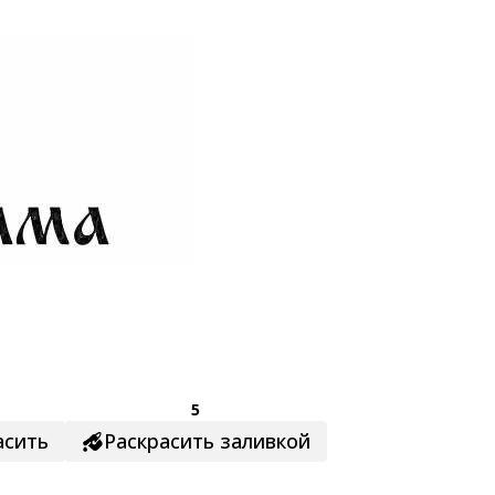
5
асить
Раскрасить заливкой