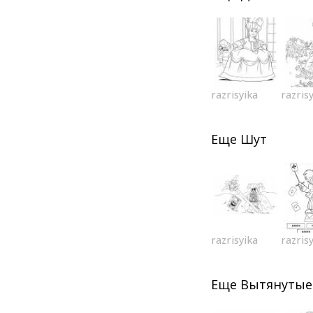
razrisyika
razris
Еще
Шут
razrisyika
razris
Еще
Вытянутые