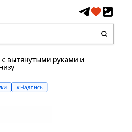
а с вытянутыми руками и
низу
уки
#Надпись