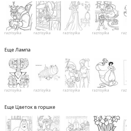
razrisyika
razrisyika
razrisyika
razrisyika
razri
Еще
Лампа
razrisyika
razrisyika
razrisyika
razrisyika
razri
Еще
Цветок в горшке