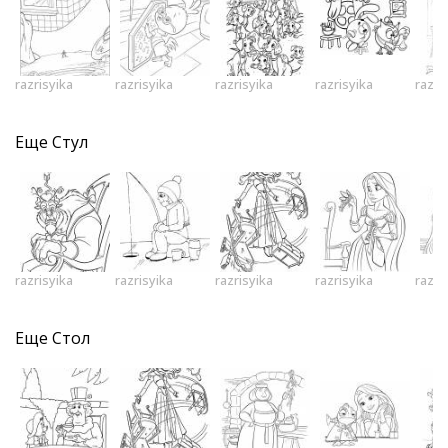
razrisyika
razrisyika
razrisyika
razrisyika
razri
Еще
Стул
razrisyika
razrisyika
razrisyika
razrisyika
razri
Еще
Стол