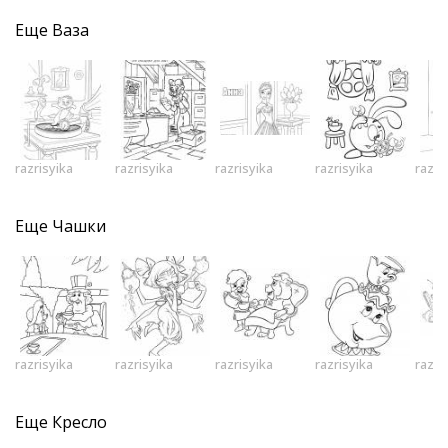
Еще
Ваза
razrisyika
razrisyika
razrisyika
razrisyika
razri
Еще
Чашки
razrisyika
razrisyika
razrisyika
razrisyika
razri
Еще
Кресло