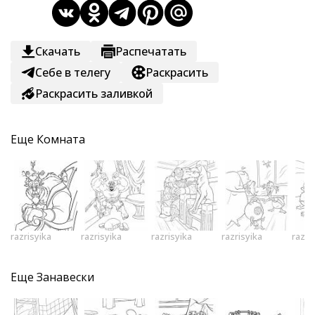
Скачать
Распечатать
Себе в телегу
Раскрасить
Раскрасить заливкой
Еще
Комната
razrisyika
razrisyika
razrisyika
razrisyika
razri
Еще
Занавески