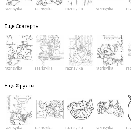
razrisyika
razrisyika
razrisyika
razrisyika
razri
Еще
Скатерть
razrisyika
razrisyika
razrisyika
razrisyika
razri
Еще
Фрукты
razrisyika
razrisyika
razrisyika
razrisyika
razri