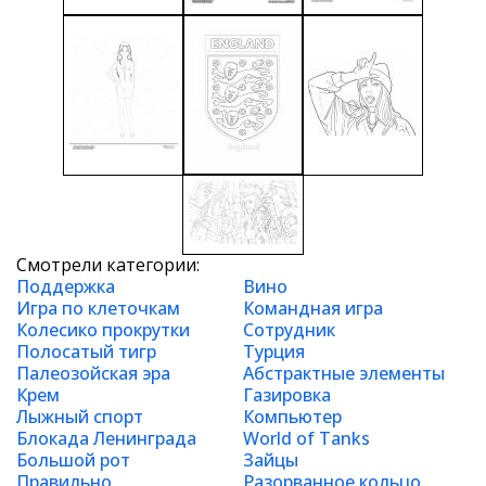
Смотрели категории:
Поддержка
Вино
Игра по клеточкам
Командная игра
Колесико прокрутки
Сотрудник
Полосатый тигр
Турция
Палеозойская эра
Абстрактные элементы
Крем
Газировка
Лыжный спорт
Компьютер
Блокада Ленинграда
World of Tanks
Большой рот
Зайцы
Правильно
Разорванное кольцо