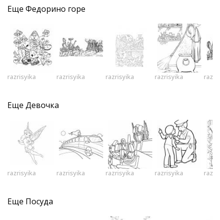
Еще
Федорино горе
razrisyika
razrisyika
razrisyika
razrisyika
razri
Еще
Девочка
razrisyika
razrisyika
razrisyika
razrisyika
razri
Еще
Посуда