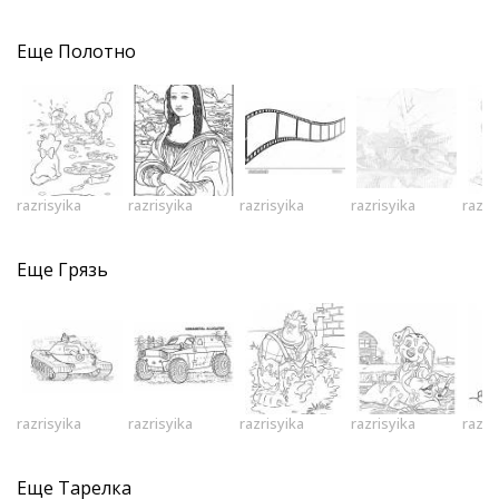
Еще
Полотно
razrisyika
razrisyika
razrisyika
razrisyika
razri
Еще
Грязь
razrisyika
razrisyika
razrisyika
razrisyika
razri
Еще
Тарелка