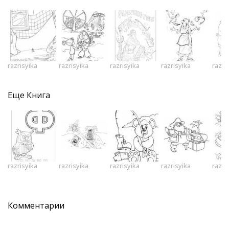
razrisyika
razrisyika
razrisyika
razrisyika
razri
Еще
Книга
razrisyika
razrisyika
razrisyika
razrisyika
razri
Комментарии