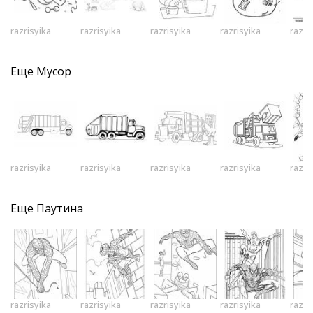
razrisyika
razrisyika
razrisyika
razrisyika
razri
Еще
Мусор
razrisyika
razrisyika
razrisyika
razrisyika
razri
Еще
Паутина
razrisyika
razrisyika
razrisyika
razrisyika
razri