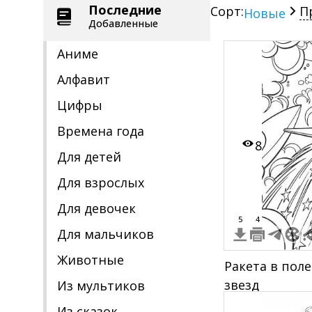
Последние
Сорт:
П
Новые
Добавленные
Аниме
Алфавит
Цифры
Времена года
8
Для детей
Для взрослых
Для девочек
5
4
Для мальчиков
Животные
Ракета в поле
звезд
Из мультиков
Из сказок