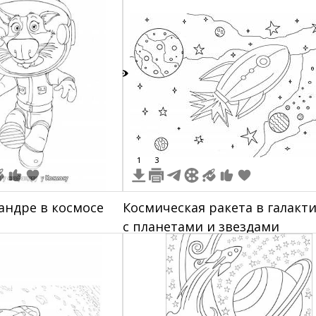
7
1
3
фандре в космосе
Космическая ракета в галакт
с планетами и звездами