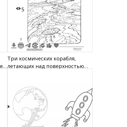
5
1
Три космических корабля,
ет,
летающих над поверхностью
планеты с кратерами, далекая
планета и звезды
5