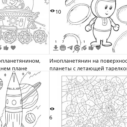
10
1
7
1
1
опланетянином,
Инопланетянин на поверхно
днем плане
планеты с летающей тарелко
6