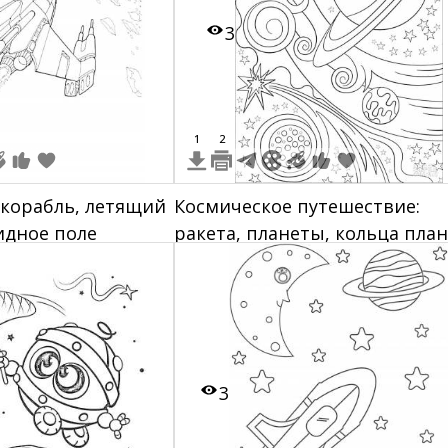
3
1
2
корабль, летящий
Космическое путешествие:
идное поле
ракета, планеты, кольца план
звезды, кометы, спирали
3