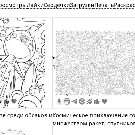
росмотры
Лайки
Сердечки
Загрузки
Печать
Раскра
21
5
5
1
2
те среди облаков и
Космическое приключение с
множеством ракет, спутников
астронавтов, планет и звезд