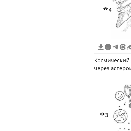
4
Космический 
через астеро
3