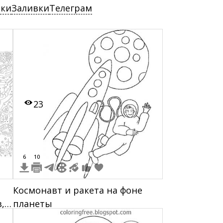
ски
Заливки
Телеграм
23
6
10
о
Космонавт и ракета на фоне
,
планеты