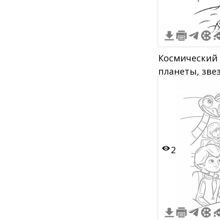
Космический 
планеты, зве
2