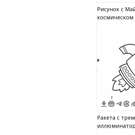
Рисунок с Ма
космическом 
семьей
4
2
Ракета с тре
иллюминатор
выхлопом