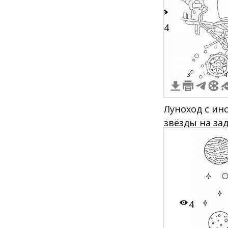
14
3
1
Луноход с ин
звёзды на за
4