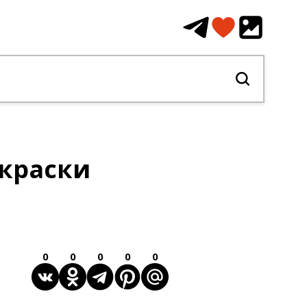
краски
0
0
0
0
0