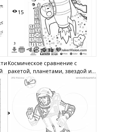
15
3
сти
Космическое сравнение с
й
ракетой, планетами, звездой и
астронавтом
5