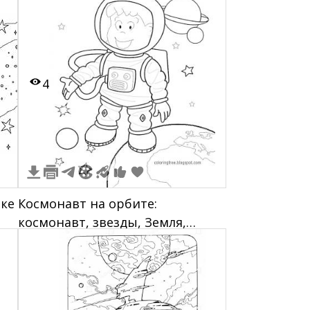
4
ике
Космонавт на орбите:
космонавт, звезды, Земля,
планеты, спутник.