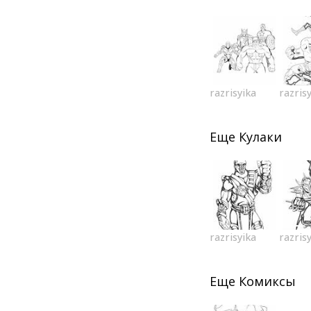
razrisyika
razris
Еще
Кулаки
razrisyika
razris
Еще
Комиксы