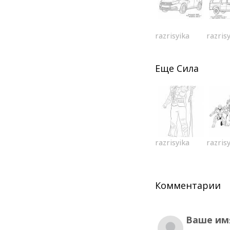
razrisyika
razris
Еще
Сила
razrisyika
razris
Комментарии
Ваше им