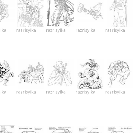
yika
razrisyika
razrisyika
razrisyika
razrisyika
yika
razrisyika
razrisyika
razrisyika
razrisyika