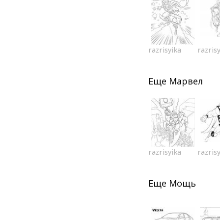
razrisyika
razris
Еще
Марвел
razrisyika
razris
Еще
Мощь