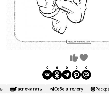
0
0
0
0
0
ть
Распечатать
Себе в телегу
Раскр