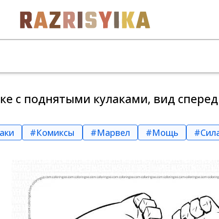
ке с поднятыми кулаками, вид спере
аки
#Комиксы
#Марвел
#Мощь
#Сил