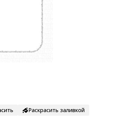
асить
Раскрасить заливкой