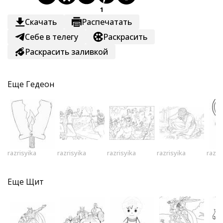
1
Скачать
Распечатать
Себе в телегу
Раскрасить
Раскрасить заливкой
Еще
Гедеон
razrisyika
razrisyika
razrisyika
razrisyika
razri
Еще
Щит