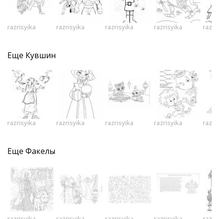
razrisyika
razrisyika
razrisyika
razrisyika
razri
Еще
Кувшин
razrisyika
razrisyika
razrisyika
razrisyika
razri
Еще
Факелы
razrisyika
razrisyika
razrisyika
razrisyika
razri