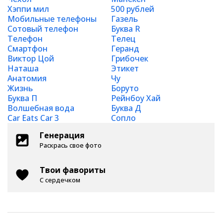
Хэппи мил
500 рублей
Мобильные телефоны
Газель
Сотовый телефон
Буква R
Телефон
Телец
Смартфон
Геранд
Виктор Цой
Грибочек
Наташа
Этикет
Анатомия
Чу
Жизнь
Боруто
Буква П
Рейнбоу Хай
Волшебная вода
Буква Д
Car Eats Car 3
Сопло
Генерация
Раскрась свое фото
Твои фавориты
С сердечком