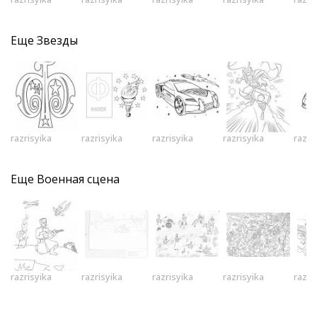
Еще
Звезды
razrisyika
razrisyika
razrisyika
razrisyika
razri
Еще
Военная сцена
razrisyika
razrisyika
razrisyika
razrisyika
razri