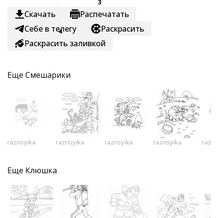
3
Скачать
Распечатать
Себе в телегу
Раскрасить
4
Раскрасить заливкой
Еще
Смешарики
razrisyika
razrisyika
razrisyika
razrisyika
razri
Еще
Клюшка