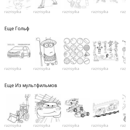
razrisyika
razrisyika
razrisyika
razrisyika
razri
Еще
Гольф
razrisyika
razrisyika
razrisyika
razrisyika
razri
Еще
Из мультфильмов
razrisyika
razrisyika
razrisyika
razrisyika
razri