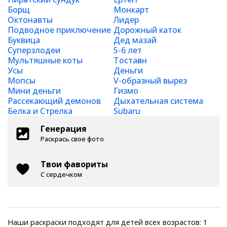
Борщ
Монкарт
Октонавты
Лидер
Подводное приключение
Дорожный каток
Буквица
Дед мазай
Суперзлодеи
5-6 лет
Мультяшные коты
Тостаған
Усы
Деньги
Мопсы
V-образный вырез
Мини деньги
Гизмо
Рассекающий демонов
Дыхательная система
Белка и Стрелка
Subaru
Генерация
Раскрась свое фото
Твои фавориты
С сердечком
Наши раскраски подходят для детей всех возрастов: 1