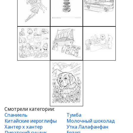
Смотрели категории:
Спаниель
Тумба
Китайские иероглифы
Молочный шоколад
Хантер х хантер
Утка Лалафанфан
Пиратский сундук
Ертегі