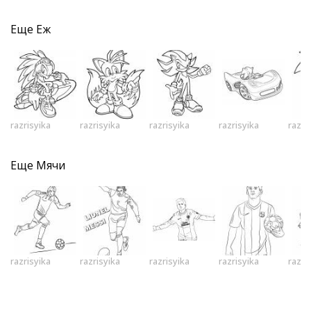
Еще
Еж
razrisyika
razrisyika
razrisyika
razrisyika
razri
Еще
Мячи
razrisyika
razrisyika
razrisyika
razrisyika
razri