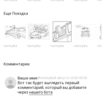
Еще
Поездка
razrisyika
razrisyika
razrisyika
razrisyika
razri
Комментарии
Ваше имя
@razrisyika
8 августа 2026 00:56
Вот так будет выглядеть первый
комментарий, который вы добавите
через
нашего бота