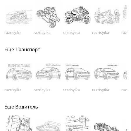
razrisyika
razrisyika
razrisyika
razrisyika
razri
Еще
Транспорт
razrisyika
razrisyika
razrisyika
razrisyika
razri
Еще
Водитель