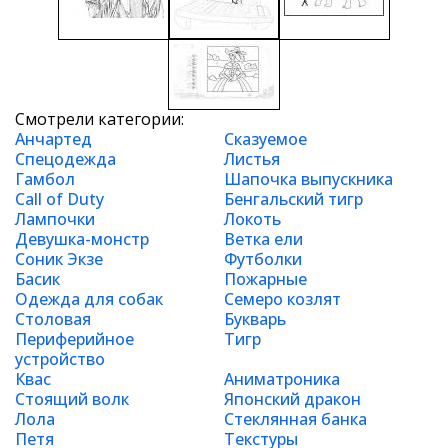
Смотрели категории:
Анчартед
Сказуемое
Спецодежда
Листья
Гамбол
Шапочка выпускника
Call of Duty
Бенгальский тигр
Лампочки
Локоть
Девушка-монстр
Ветка ели
Соник Экзе
Футболки
Басик
Пожарные
Одежда для собак
Семеро козлят
Столовая
Букварь
Периферийное
Тигр
устройство
Квас
Аниматроника
Стоящий волк
Японский дракон
Лола
Стеклянная банка
Петя
Текстуры