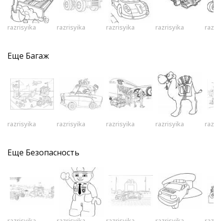
razrisyika
razrisyika
razrisyika
razrisyika
razri
Еще
Багаж
razrisyika
razrisyika
razrisyika
razrisyika
razri
Еще
Безопасность
razrisyika
razrisyika
razrisyika
razrisyika
razri