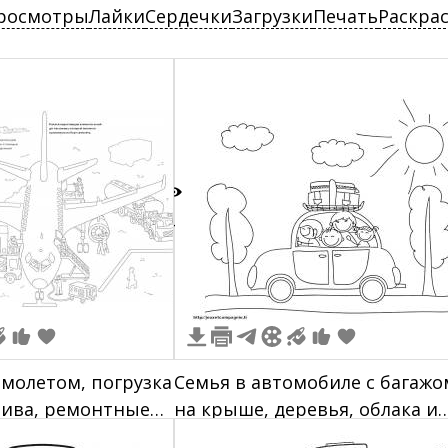
росмотры
Лайки
Сердечки
Загрузки
Печать
Раскра
4
амолетом, погрузка
Семья в автомобиле с багажо
лива, ремонтные
на крыше, деревья, облака и
солнце