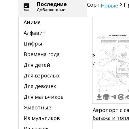
Последние
Сорт:
П
Новые
Добавленные
Аниме
Алфавит
Цифры
Времена года
14
Для детей
Для взрослых
Для девочек
2
4
1
Для мальчиков
Животные
Аэропорт с с
багажа и топ
Из мультиков
работы
Из сказок