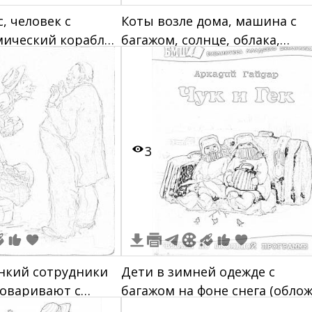
, человек с
Коты возле дома, машина с
мический корабль,
багажом, солнце, облака,
 весло, лестница,
разговорные облачка и пода
3
нкий сотрудники
Дети в зимней одежде с
говаривают с
багажом на фоне снега (обло
гажом
книги "Чук и Гек" Аркадия