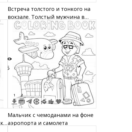
Встреча толстого и тонкого на
вокзале. Толстый мужчина в
рки
цилиндре, тонкий мужчина с
багажом, женщина с чадом на
фоне, пассажиры и поезд на
заднем плане.
5
1
2
Мальчик с чемоданами на фоне
жка
аэропорта и самолета