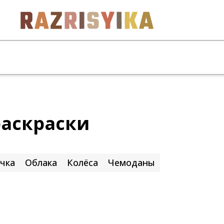
раскраски
чка
Облака
Колёса
Чемоданы