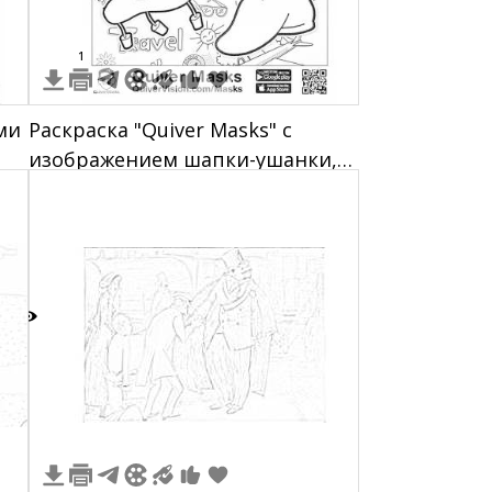
1
ми
Раскраска "Quiver Masks" с
изображением шапки-ушанки,
цилиндра с британским флагом,
сомбреро и кепки. Фоновый
рисунок включает иконки,
связанные с путешествиями,
такие как самолет, пальма,
багаж и солнце.
2