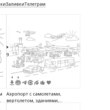
ски
Заливки
Телеграм
19
4
6
м
Аэропорт с самолетами,
вертолетом, зданиями,
автобусами, легковыми