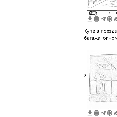
1
5
1
2
Купе в поезде
багажа, окном
сиденьями, р
воды.
3