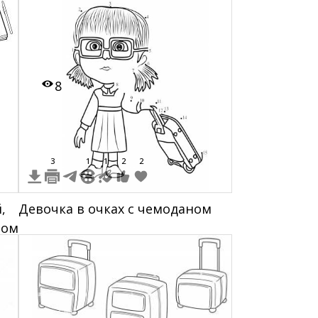
машинами, рабочими,
грузовыми тележками и
багажом
8
3
1
1
2
2
,
Девочка в очках с чемоданом
том