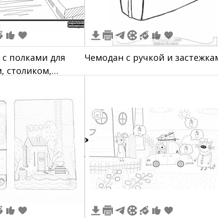
 с полками для
Чемодан с ручкой и застежка
, столиком,
адио и стаканом
4