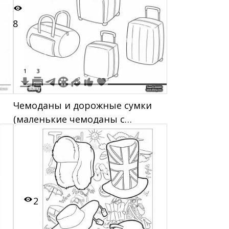
8
1
3
Чемоданы и дорожные сумки
(маленькие чемоданы с
ручками и колесами, дорожная
сумка)
2