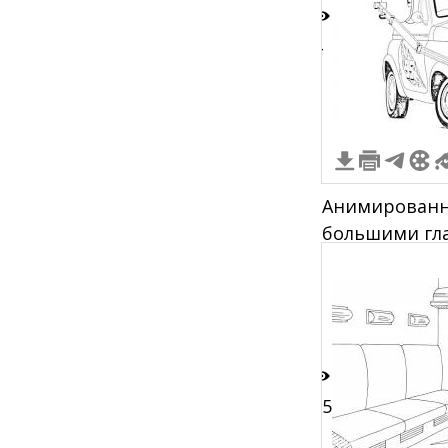
4
Анимированн
большими гла
багажом на 
15