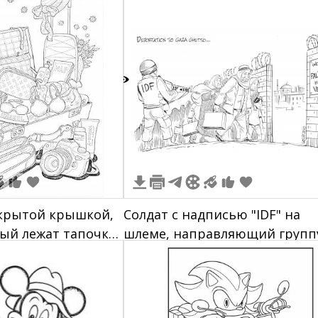
Гайдара)
1
ткрытой крышкой,
Солдат с надписью "IDF" на
ый лежат тапочки,
шлеме, направляющий групп
бутылки, карты,
людей с багажом в ворота с
оаппарат, крем,
барbed wire и табличкой на
ы.
немецком языке, надпись
"Deporation to Gaza Ghetto"