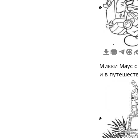
2
1
Микки Маус с
и в путешест
3