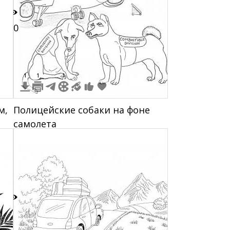
20
1
1
1
м,
Полицейские собаки на фоне
самолета
3