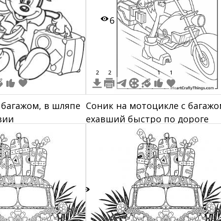
6
2
2
1
1
 багажом, в шляпе
Соник на мотоцикле с багажо
вии
ехавший быстро по дороге
1