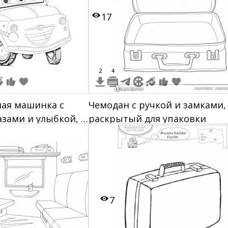
17
2
4
ая машинка с
Чемодан с ручкой и замками,
зами и улыбкой, и
раскрытый для упаковки
крыше
7