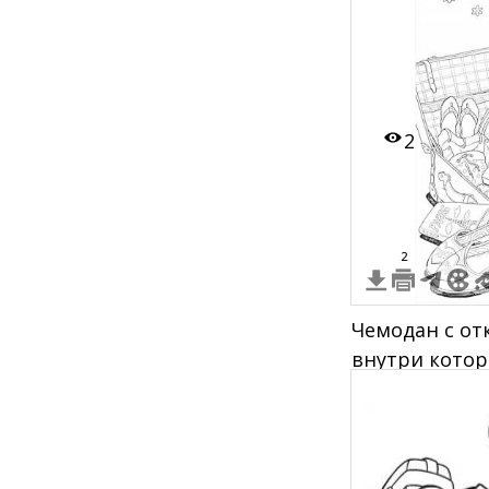
2
2
Чемодан с о
внутри котор
косметичка, 
журналы, фот
шляпа и цвет