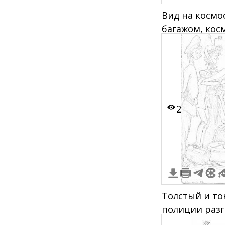
Вид на космос
багажом, кос
домик у воды,
катер
2
Толстый и то
полиции раз
людьми с ба