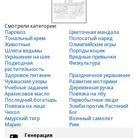
Смотрели категории:
Паровоз
Цветочная мандала
Тональный крем
Полосатый наряд
Животные
Олимпийские игры
Шляпа ведьмы
Породы кошек
Украшение на шее
Вредные привычки
Подводная
Физкультура
растительность
Здоровое питание
Праздничное украшение
Чувашские узоры
Развитие моторики
Учебные задания
Деревянная ручка
Арахисовое масло
Повязка на лбу
Последний богатырь
Первобытные люди
Повязка на лице
Зомби против Растений
Чехол
Бог
Амурский тигр
Военный самолет
Марио
Рим
Генерация