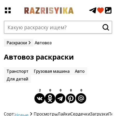
Раскраски
Автовоз
Автовоз раскраски
Транспорт
Грузовая машина
Авто
Для детей
2
0
0
0
0
Сорт:
Просмотры
Лайки
Сердечки
Загрузки
Печ
Новые