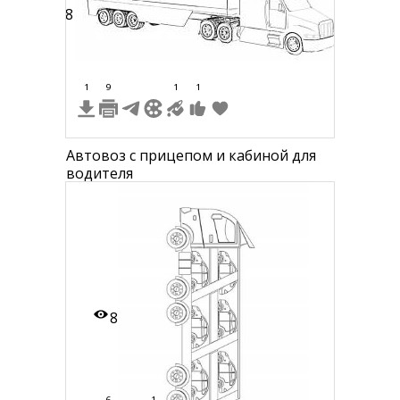
18
1
9
1
1
Автовоз с прицепом и кабиной для
водителя
8
6
1