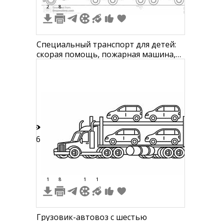
2
8
Специальный транспорт для детей:
скорая помощь, пожарная машина,
полицейская машина, машина
медицинской помощи, школьный
автобус, бензовоз, эвакуатор,
автовоз
26
1
8
1
1
Грузовик-автовоз с шестью