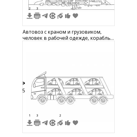
2
3
Автовоз с краном и грузовиком,
человек в рабочей одежде, корабль
на заднем плане
15
1
3
2