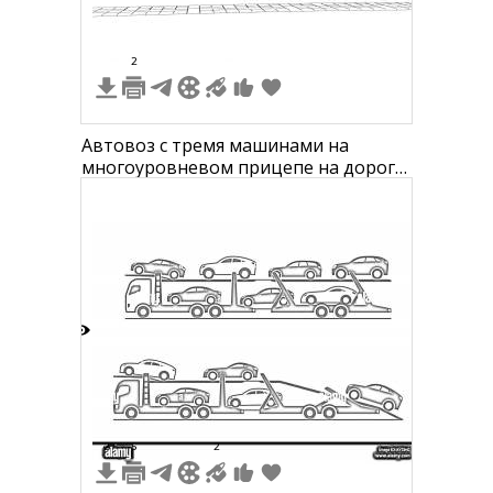
2
Автовоз с тремя машинами на
многоуровневом прицепе на дороге
с фрагментами зданий на заднем
плане
9
2
5
2