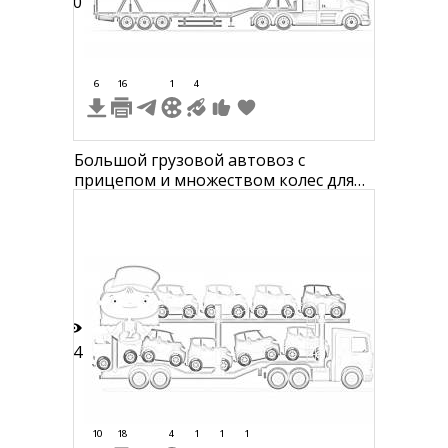
30
6
16
1
4
Большой грузовой автовоз с
прицепом и множеством колес для
детей
44
10
18
4
1
1
1