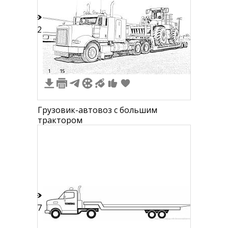
22
1
15
Грузовик-автовоз с большим
трактором
17