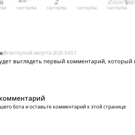
yika
razrisyika
razrisyika
razrisyika
razrisyika
я
@razrisyika
8 августа 2026 04:57
будет выглядеть первый комментарий, который
комментарий
шего бота и оставьте комментарий к этой странице