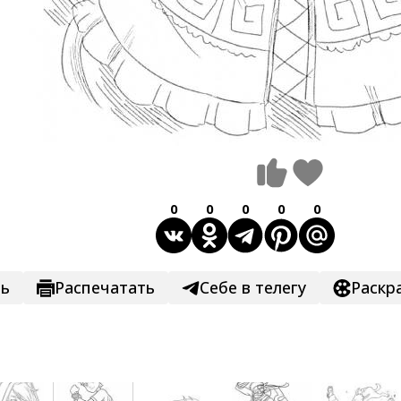
0
0
0
0
0
ть
Распечатать
Себе в телегу
Раскр