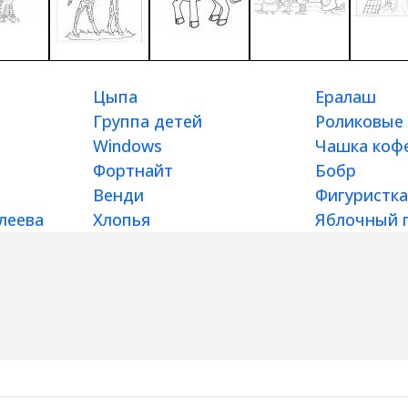
н
Цыпа
Ералаш
Группа детей
Роликовые 
Windows
Чашка коф
Фортнайт
Бобр
Венди
Фигуристка
леева
Хлопья
Яблочный 