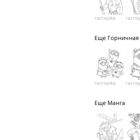
razrisyika
razris
Еще
Горничная
razrisyika
razris
Еще
Манга