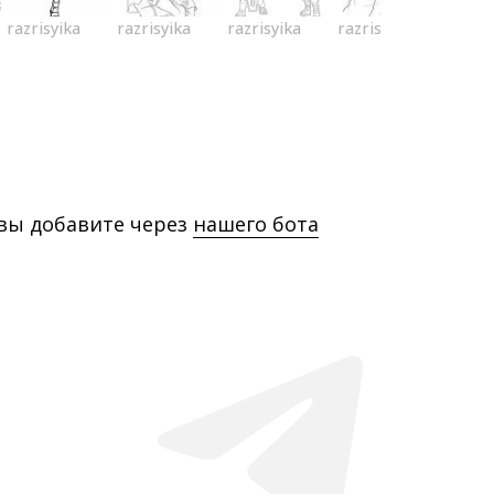
razrisyika
razrisyika
razrisyika
razrisyika
 вы добавите через
нашего бота