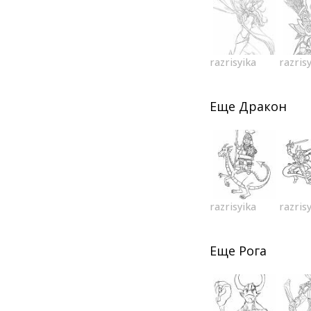
razrisyika
razris
Еще
Дракон
razrisyika
razris
Еще
Рога