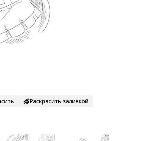
асить
Раскрасить заливкой