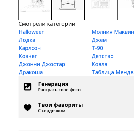
Смотрели категории:
Halloween
Молния Макви
Лодка
Джем
Карлсон
Т-90
Ковчег
Детство
Джонни Джостар
Коала
Дракоша
Таблица Менде
Генерация
Раскрась свое фото
Твои фавориты
С сердечком