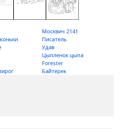
Москвич 2141
коньки
Писатель
е
Удав
Цыпленок цыпа
Forester
пирог
Байтерек