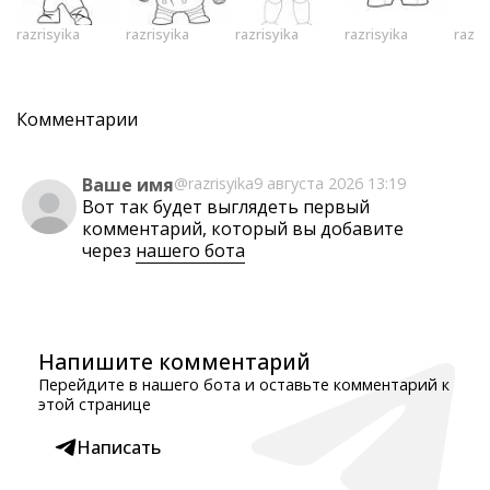
razrisyika
razrisyika
razrisyika
razrisyika
razri
Комментарии
Ваше имя
@razrisyika
9 августа 2026 13:19
Вот так будет выглядеть первый
комментарий, который вы добавите
через
нашего бота
Напишите комментарий
Перейдите в нашего бота и оставьте комментарий к
этой странице
Написать