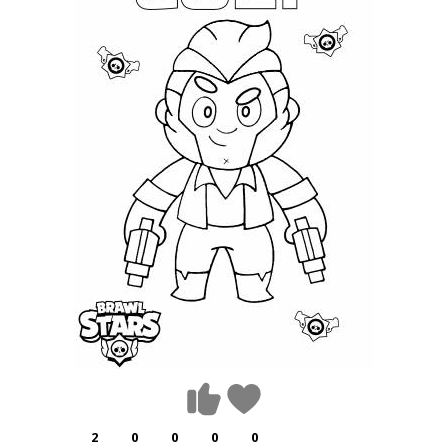
2
0
0
0
0