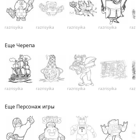
razrisyika
razrisyika
razrisyika
razrisyika
razri
Еще
Черепа
razrisyika
razrisyika
razrisyika
razrisyika
razri
Еще
Персонаж игры