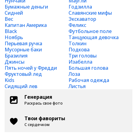
Нунчаки
Маугли
Бумажные деньги
Годзилла
Сидней
Славянские мифы
Вес
Экскаватор
Капитан Америка
Феликс
Black
Футбольное поле
Ноябрь
Танцующая девочка
Перьевая ручка
Толкин
Мусорные баки
Подкова
Бразилия
Три головы
Джинсы
Изабелла
Пять ночей у Фредди
Большая голова
Фруктовый лед
Лоза
Kids
Рабочая одежда
Сидящий лев
Листья
Генерация
Раскрась свое фото
Твои фавориты
С сердечком