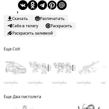
1
Скачать
Распечатать
Себе в телегу
Раскрасить
Раскрасить заливкой
Еще
Colt
razrisyika
razrisyika
razrisyika
razrisyika
razri
Еще
Два пистолета