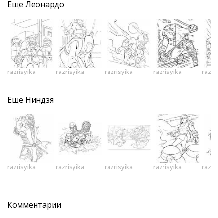
Еще
Леонардо
razrisyika
razrisyika
razrisyika
razrisyika
razri
Еще
Ниндзя
razrisyika
razrisyika
razrisyika
razrisyika
razri
Комментарии