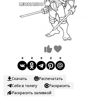
0
0
0
0
0
Скачать
Распечатать
Себе в телегу
Раскрасить
Раскрасить заливкой