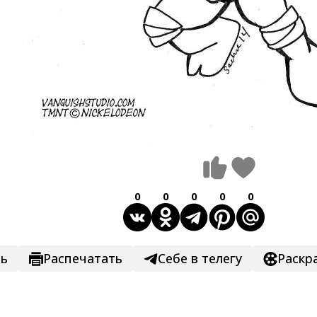
0
0
0
0
0
ть
Распечатать
Себе в телегу
Раскр