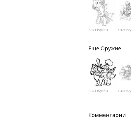
razrisyika
razris
Еще
Оружие
razrisyika
razris
Комментарии