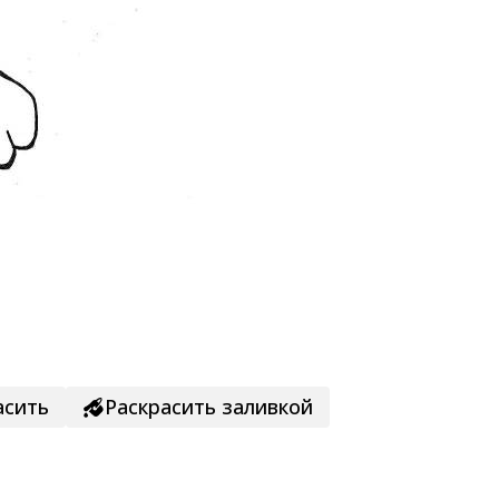
асить
Раскрасить заливкой