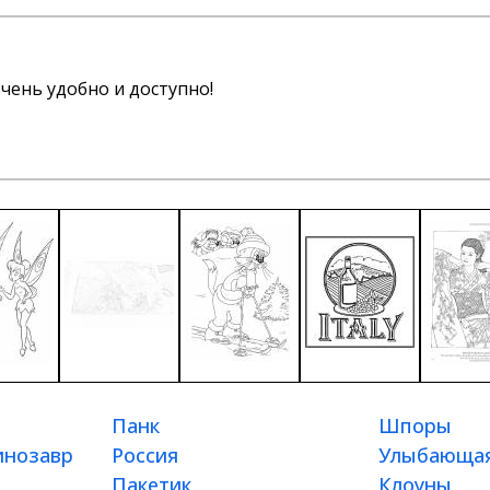
чень удобно и доступно!
Панк
Шпоры
инозавр
Россия
Улыбающая
Пакетик
Клоуны