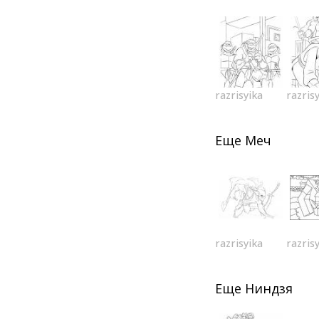
razrisyika
razris
Еще
Меч
razrisyika
razris
Еще
Ниндзя