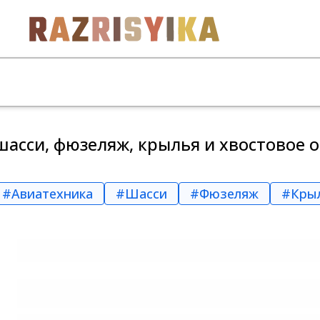
 шасси, фюзеляж, крылья и хвостовое 
#Авиатехника
#Шасси
#Фюзеляж
#Кры