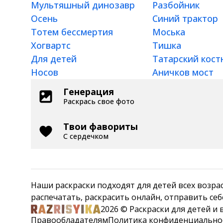
Мультяшный динозавр
Разбойник
Осень
Синий трактор
Тотем бессмертия
Моська
Хогвартс
Тишка
Для детей
Татарский кос
Носов
Аничков мост
Генерация
Раскрась свое фото
Твои фавориты
С сердечком
Наши раскраски подходят для детей всех возрастов: 
распечатать, раскрасить онлайн, отправить себ
2026 © Раскраски для детей и
Правообладателям
Политика конфиденциально