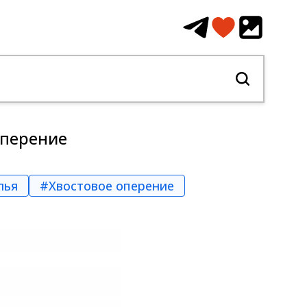
оперение
лья
#Хвостовое оперение