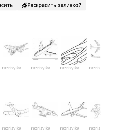
асить
Раскрасить заливкой
razrisyika
razrisyika
razrisyika
razrisyika
razrisyika
razrisyika
razrisyika
razrisyika