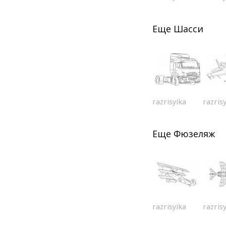
Еще
Шасси
razrisyika
razris
Еще
Фюзеляж
razrisyika
razris