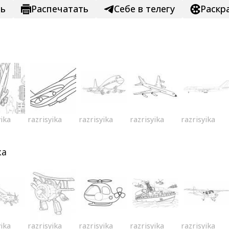
ть
Распечатать
Себе в телегу
Раскр
yika
razrisyika
razrisyika
razrisyika
razrisyika
ка
yika
razrisyika
razrisyika
razrisyika
razrisyika