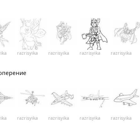
yika
razrisyika
razrisyika
razrisyika
razrisyika
 оперение
yika
razrisyika
razrisyika
razrisyika
razrisyika