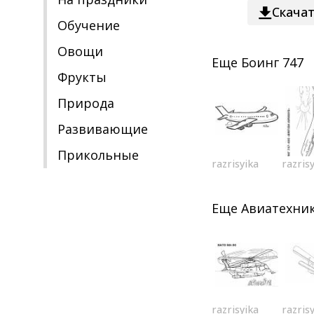
Скача
Обучение
Овощи
Еще
Боинг 747
Фрукты
Природа
Развивающие
Прикольные
razrisyika
razris
Еще
Авиатехни
razrisyika
razris