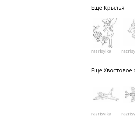
Еще
Крылья
razrisyika
razris
Еще
Хвостовое
razrisyika
razris