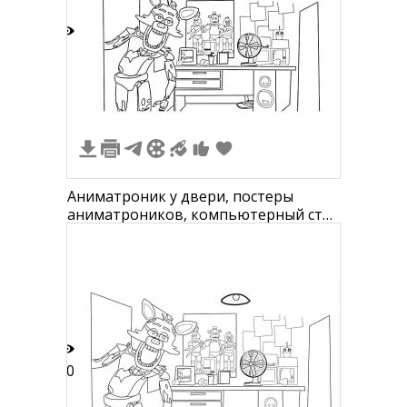
8
Аниматроник у двери, постеры
аниматроников, компьютерный стол
с вентилятором и колонками
10