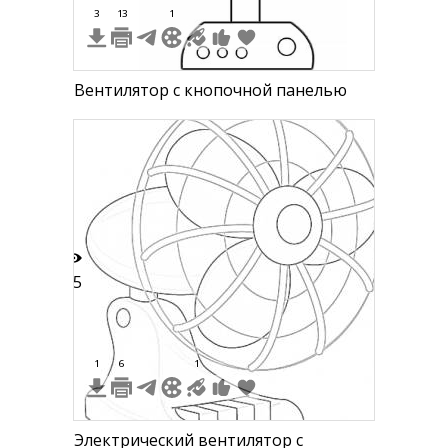
3
13
1
Вентилятор с кнопочной панелью
15
1
6
1
Электрический вентилятор с