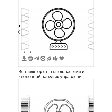
10
1
7
Вентилятор с пятью лопастями и
кнопочной панелью управления,
цветовая палитра с градацией
серого на фоне