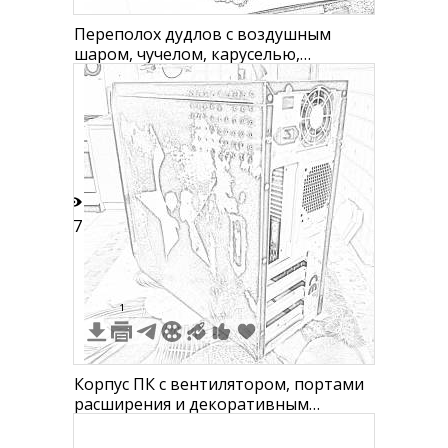
Переполох дудлов с воздушным
шаром, чучелом, каруселью,
воздушными шарами, замком,
домиком, маской, тортиком,
деревом, чашкой, зонтиком,
вентилятором и животными
17
1
Корпус ПК с вентилятором, портами
расширения и декоративным
рисунком