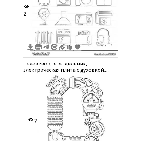
2
Телевизор, холодильник,
электрическая плита с духовкой,
стиральная машина, фритюрница,
кухонные весы, вентилятор,
вытяжка, микроволновая печь,
тостер, утюг, электрический
радиатор, духовой шкаф, тостер,
пылесос
7