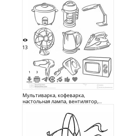
блендер, электрический чайник,
утюг, масляный обогреватель, фен,
стиральная машина
13
1
3
Мультиварка, кофеварка,
настольная лампа, вентилятор,
электрический чайник, утюг, фен,
пылесос, микроволновая печь