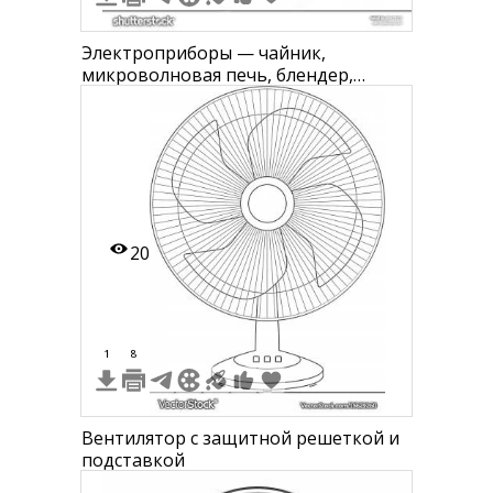
Электроприборы — чайник,
микроволновая печь, блендер,
вентилятор, тостер, мультиварка,
утюг, телевизор, стиральная
машина, холодильник, плита, фен
20
1
8
Вентилятор с защитной решеткой и
подставкой