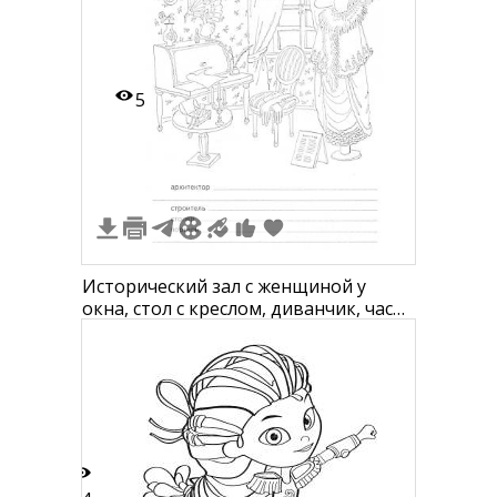
5
Исторический зал с женщиной у
окна, стол с креслом, диванчик, часы
на стене, вентилятор на стене,
картина с рамкой, телефон на
столике, подсвечники на столике,
узорчатые шторы, элегантное кресло
с подушкой, коврик, вешалка с
платьем, костюм на манекене, п