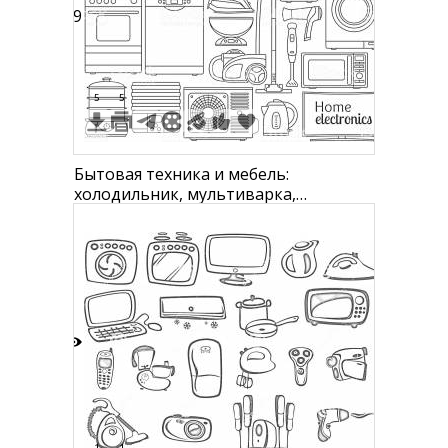
19
5
5
Бытовая техника и мебель:
холодильник, мультиварка,
кофеварка, кондиционер,
стереосистема, колонка, вытяжка,
миксер, блендер, стиральная
машина, посудомоечная машина,
пылесос, напольные весы, фен,
микроволновка, пароварка,
вентилятор, осушитель воздуха, т
8
1
1