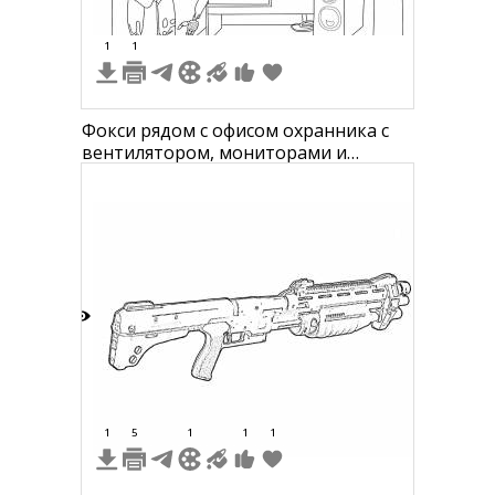
1
1
Фокси рядом с офисом охранника с
вентилятором, мониторами и
постерами
4
1
5
1
1
1