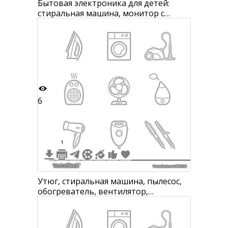
Бытовая электроника для детей:
стиральная машина, монитор с
изображением человека, тостер,
вентилятор, утюг, фен для волос,
миксер, фотоаппарат, камерофон,
наушники, сушилка для волос,
блэндер, микроволновая печь, плеер
с наушниками, радиоприемник,
колонк
6
1
Утюг, стиральная машина, пылесос,
обогреватель, вентилятор,
увлажнитель воздуха, фен, эпилятор,
утюжок для волос