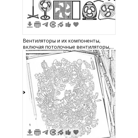
4
7
1
Вентиляторы и их компоненты,
включая потолочные вентиляторы,
настольные вентиляторы,
вентиляционные решетки,
пропеллеры, пульты управления,
корпус вентиляторов
0
1