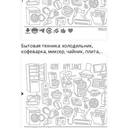
11
Бытовая техника: холодильник,
кофеварка, миксер, чайник, плита,
вытяжка, телевизор, гладильная
доска, швейная машина, колонки,
соковыжималка, блендер, утюг,
пылесос, стиральная машина,
вентилятор, фен, тостер,
микроволновка, кухонный комбайн,
мультиварка,
3