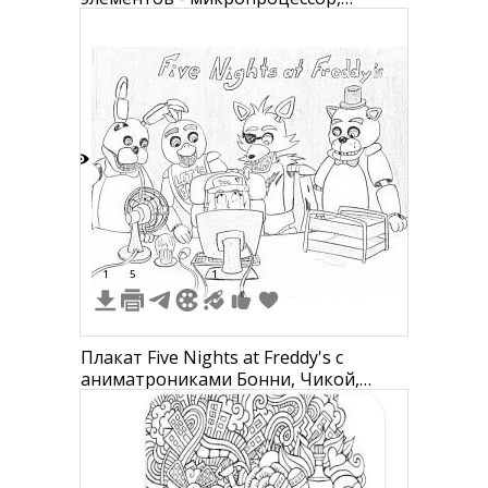
оперативная память, процессорный
кулер, материнская плата, шнур
питания, жёсткий диск, SSD,
дисковод, видеокарта с логотипом,
видеокарта с символом
музыкальной ноты, видеокарта с
логотипом TV, видеок
8
1
5
1
Плакат Five Nights at Freddy's с
аниматрониками Бонни, Чикой,
Фокси и Фредди, и охранником за
столом с монитором, вентилятором,
лампой и коробкой.