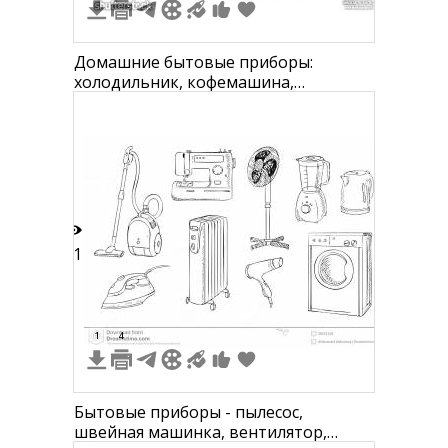
Домашние бытовые приборы:
холодильник, кофемашина,
кофеварка, соковыжималка, блендер,
тостер, кухонный комбайн,
мясорубка, электрочайник, утюг,
стиральная машина, пылесос,
вентилятор, вентилятор настольный,
газовая плита, настенный вытяжной
вентилятор, по
11
1
4
Бытовые приборы - пылесос,
швейная машинка, вентилятор,