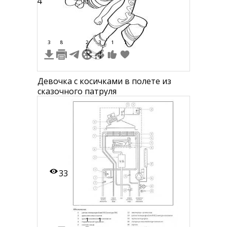
24
3
8
2
3
1
1
Девочка с косичками в полете из
сказочного патруля
33
1
1