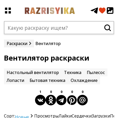
Раскраски
Вентилятор
Вентилятор раскраски
Настольный вентилятор
Техника
Пылесос
Лопасти
Бытовая техника
Охлаждение
1
0
0
0
0
Сорт:
Просмотры
Лайки
Сердечки
Загрузки
Печ
Новые