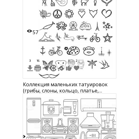
57
3
16
1
2
Коллекция маленьких татуировок
(грибы, слоны, кольцо, платье,
сердце с крыльями, олени, птица,
цветок, чайка, знак мира, цветок,
сердечки, косатка, осьминог,
вентилятор, дом на колесах,
Эйфелева башня, звезды, цирковой
шатер, ласточка, ключ, велосипед, зв