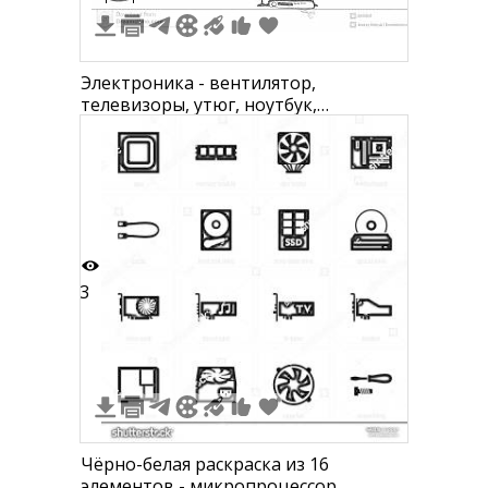
Электроника - вентилятор,
телевизоры, утюг, ноутбук,
магнитофон, кастрюля, сковорода,
микроволновка, мобильные
телефоны, миксер, холодильник,
наушники, пульт дистанционного
управления, кофеварка, пылесос,
цифровая камера, колонки, фен
3
Чёрно-белая раскраска из 16
элементов - микропроцессор,