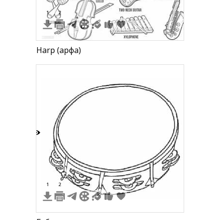
1
2
Harp (арфа)
4
1
2