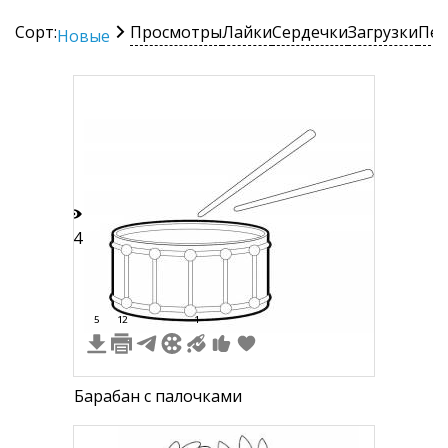
Сорт:
Просмотры
Лайки
Сердечки
Загрузки
Печ
Новые
14
5
12
1
Барабан с палочками