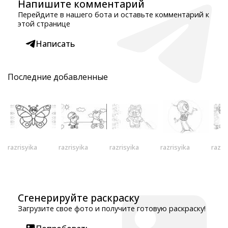
Напишите комментарий
Перейдите в нашего бота и оставьте комментарий к
этой странице
Написать
Последние добавленные
razrisyika
razrisyika
razrisyika
razrisyika
razri
Сгенерируйте раскраску
Загрузите свое фото и получите готовую раскраску!