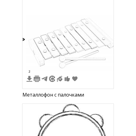
4
2
Металлофон с палочками