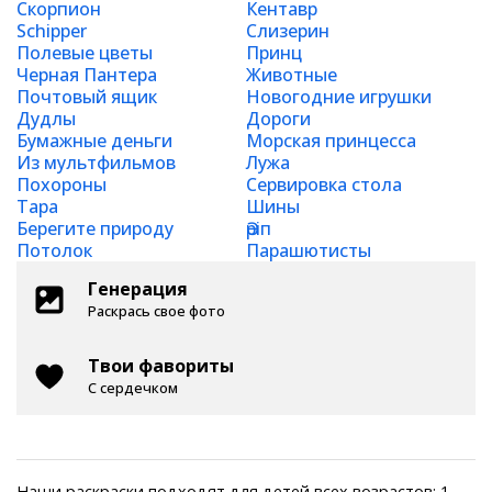
Скорпион
Кентавр
Schipper
Слизерин
Полевые цветы
Принц
Черная Пантера
Животные
Почтовый ящик
Новогодние игрушки
Дудлы
Дороги
Бумажные деньги
Морская принцесса
Из мультфильмов
Лужа
Похороны
Сервировка стола
Тара
Шины
Берегите природу
Әріп
Потолок
Парашютисты
Генерация
Раскрась свое фото
Твои фавориты
С сердечком
Наши раскраски подходят для детей всех возрастов: 1