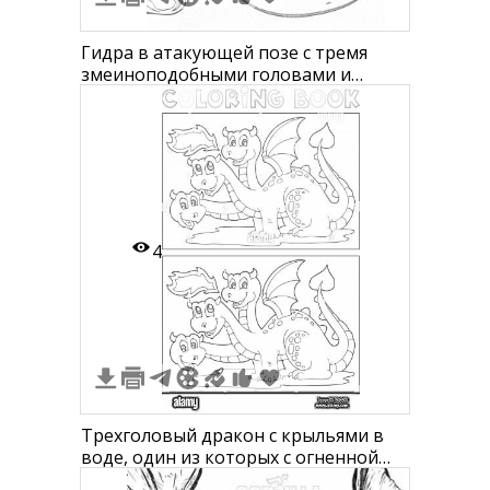
Гидра в атакующей позе с тремя
змеиноподобными головами и
длинным змеиным телом
4
Трехголовый дракон с крыльями в
воде, один из которых с огненной
гривой