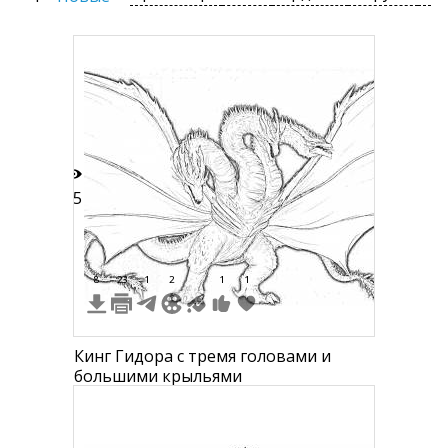
65
8
23
1
2
1
1
Кинг Гидора с тремя головами и
большими крыльями