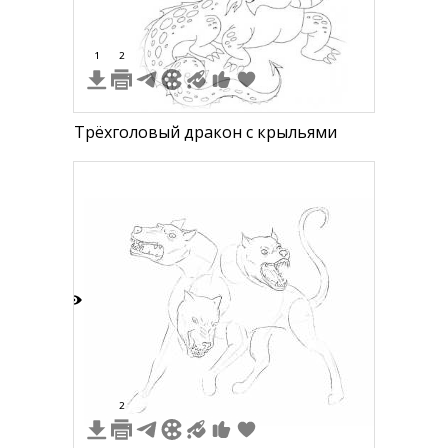
1
2
Трёхголовый дракон с крыльями
6
2