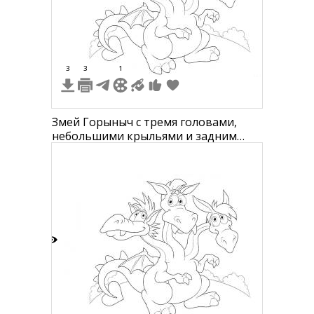
9
3
3
1
Змей Горыныч с тремя головами,
небольшими крыльями и задним
фоном с кустами
7