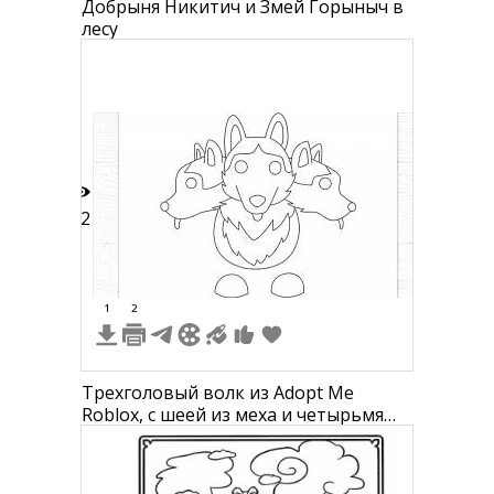
Добрыня Никитич и Змей Горыныч в
лесу
12
1
2
Трехголовый волк из Adopt Me
Roblox, с шеей из меха и четырьмя
лапами на фоне.