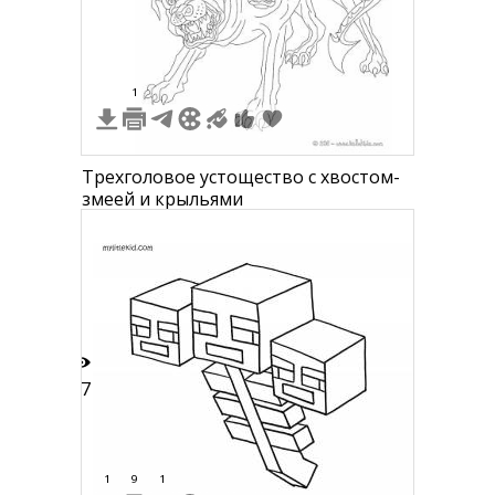
1
Трехголовое уcтощество с хвостом-
змеей и крыльями
17
1
9
1