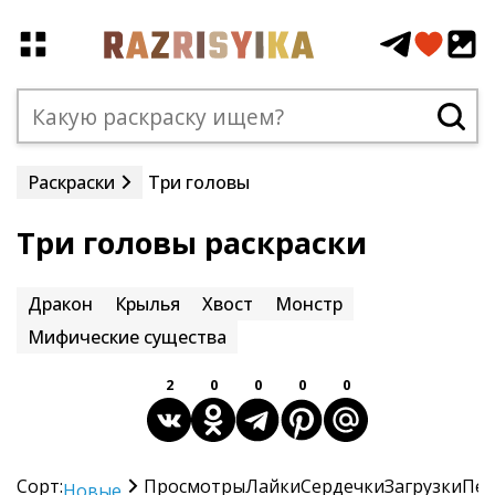
Раскраски
Три головы
Три головы раскраски
Дракон
Крылья
Хвост
Монстр
Мифические существа
2
0
0
0
0
Сорт:
Просмотры
Лайки
Сердечки
Загрузки
Печ
Новые