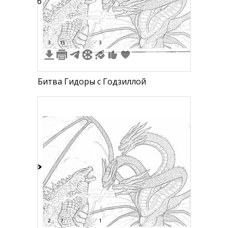
26
3
15
3
Битва Гидоры с Годзиллой
8
2
7
1