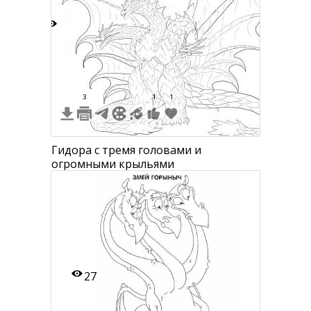
7
3
1
1
Гидора с тремя головами и
огромными крыльями
27