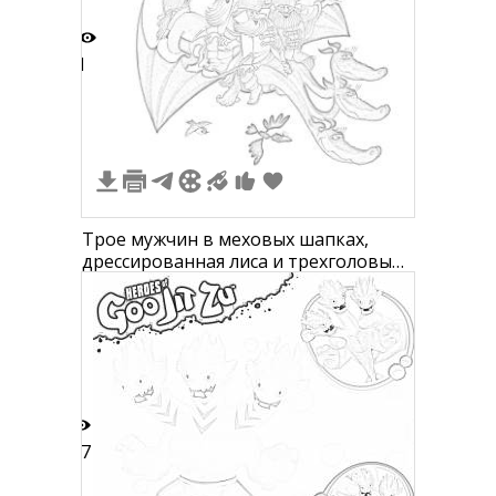
1
Трое мужчин в меховых шапках,
дрессированная лиса и трехголовый
дракон в центре, три летящие птицы
на жёлтом фоне
17