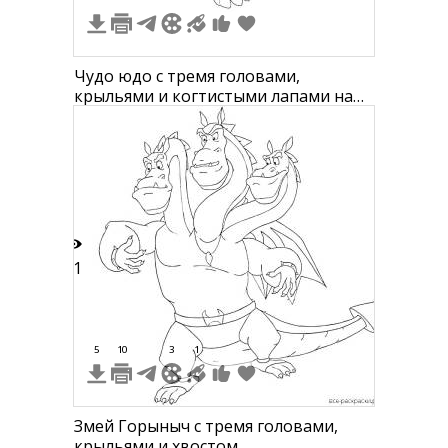
Чудо юдо с тремя головами,
крыльями и когтистыми лапами на
фоне кустов
21
5
10
3
1
Змей Горыныч с тремя головами,
крыльями и хвостом