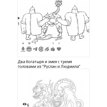
21
4
10
1
1
1
Два богатыря и змея с тремя
головами из "Руслан и Людмила"
6