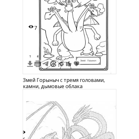
7
1
4
2
Змей Горыныч с тремя головами,
камни, дымовые облака