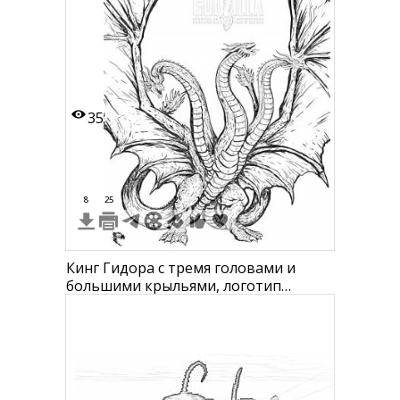
35
8
25
2
1
1
Кинг Гидора с тремя головами и
большими крыльями, логотип
фильма "Godzilla: King of the
Monsters"