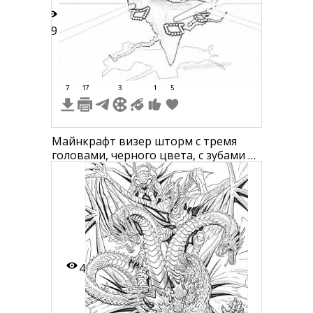
29
7
17
3
1
5
Майнкрафт визер шторм с тремя
головами, черного цвета, с зубами и
световыми лучами из глаз, на фоне
пиксельного ландшафта
4