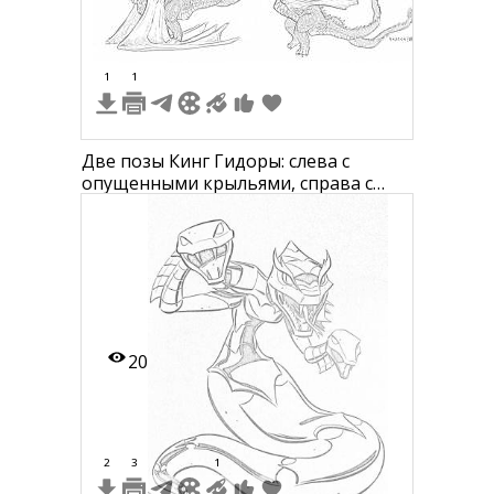
1
1
Две позы Кинг Гидоры: слева с
опущенными крыльями, справа с
расправленными крыльями
20
2
3
1