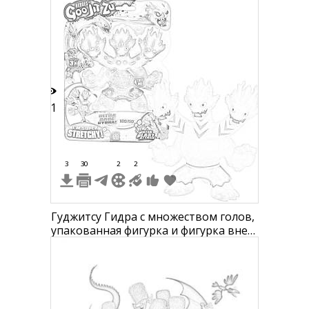
птицы, название книги "Вниз по
волшебной реке"
51
3
30
2
2
Гуджитсу Гидра с множеством голов,
упакованная фигурка и фигурка вне
упаковки