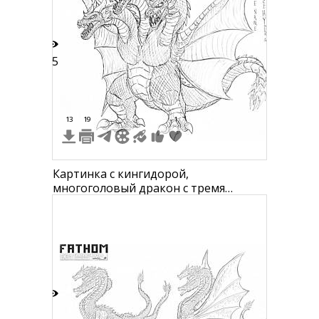
25
13
19
1
Картинка с кингидорой,
многоголовый дракон с тремя
головами, крыльями и хвостом
1