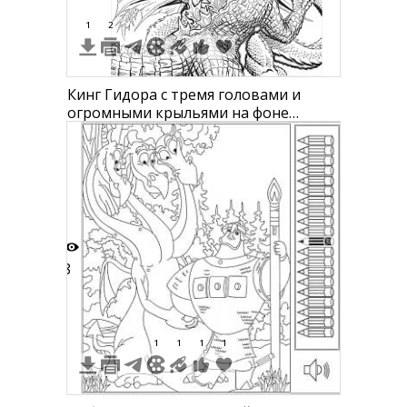
1
2
Кинг Гидора с тремя головами и
огромными крыльями на фоне
излучающих линий
8
1
1
1
1