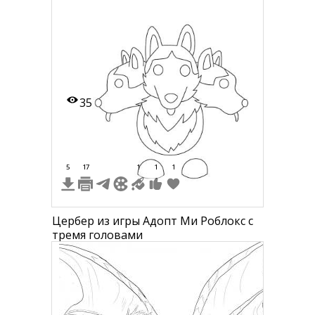
35
5
17
1
1
1
Цербер из игры Адопт Ми Роблокс с
тремя головами