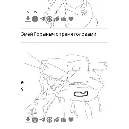
6
15
4
Змей Горыныч с тремя головами
19
4