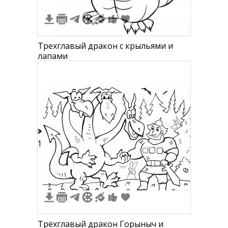
Трехглавый дракон с крыльями и
лапами
11
3
2
1
Трёхглавый дракон Горыныч и