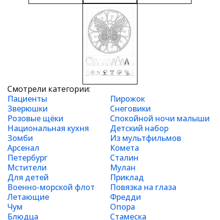
Смотрели категории:
Пациенты
Пирожок
Зверюшки
Снеговики
Розовые щёки
Спокойной ночи малыши
Национальная кухня
Детский набор
Зомби
Из мультфильмов
Арсенал
Комета
Петербург
Сталин
Мстители
Мулан
Для детей
Приклад
Военно-морской флот
Повязка на глаза
Летающие
Фредди
Чум
Опора
Блюдца
Стамеска