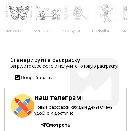
razrisyika
razrisyika
razrisyika
razrisyika
razri
Сгенерируйте раскраску
Загрузите свое фото и получите готовую раскраску!
Попробовать
Наш телеграм!
Новые раскраски каждый день! Очень
удобно и доступно!
Смотреть