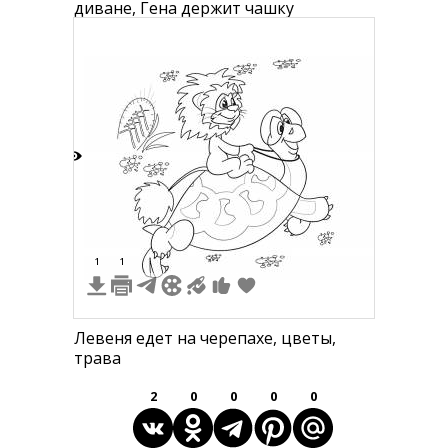
диване, Гена держит чашку
6
1
1
Левеня едет на черепахе, цветы,
трава
2
0
0
0
0