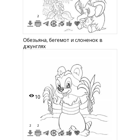
2
Обезьяна, бегемот и слоненок в
джунглях
10
2
2