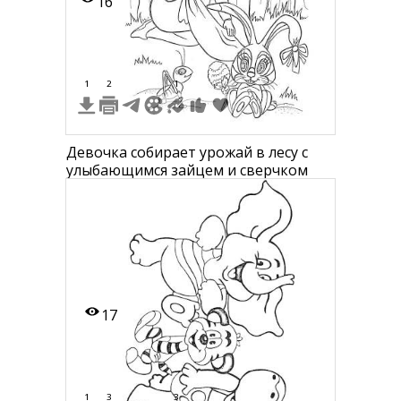
16
1
2
1
Девочка собирает урожай в лесу с
улыбающимся зайцем и сверчком
17
1
3
3