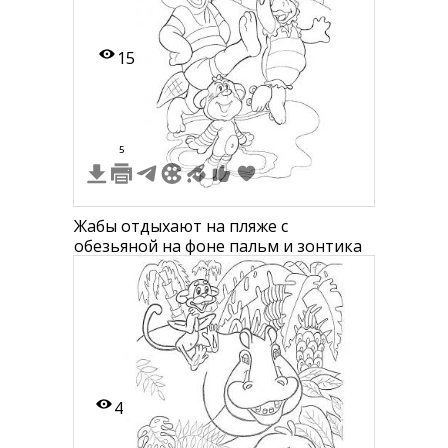
15
5
Жабы отдыхают на пляже с
обезьяной на фоне пальм и зонтика
4