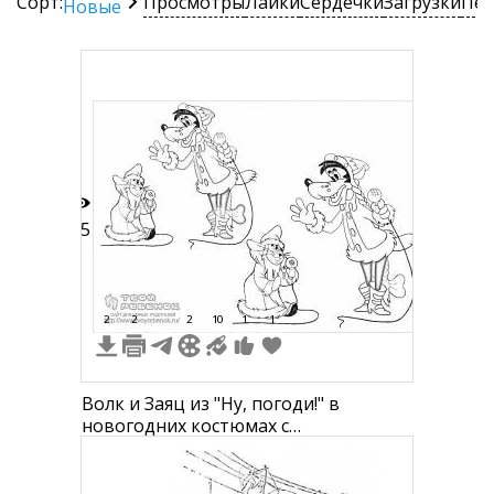
Сорт:
Просмотры
Лайки
Сердечки
Загрузки
Печ
Новые
45
2
2
2
10
1
1
Волк и Заяц из "Ну, погоди!" в
новогодних костюмах с
микрофонами