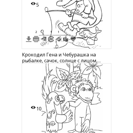
5
2
1
1
Крокодил Гена и Чебурашка на
рыбалке, сачок, солнце с лицом,
рыба, лопата
10