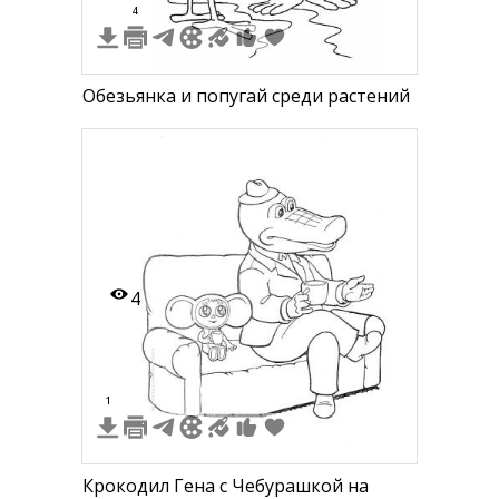
4
Обезьянка и попугай среди растений
4
1
Крокодил Гена с Чебурашкой на