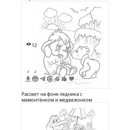
12
3
2
Рассвет на фоне ледника с
мамонтёнком и медвежонком