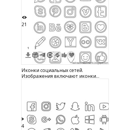
21
1
3
Иконки социальных сетей.
Изображения включают иконки
WhatsApp, Facebook, Google+, Google
Play, Twitter, Instagram, Pinterest,
Snapchat, YouTube, Tumblr, LinkedIn,
Behance, Dropbox, ВКонтакте, Pencil,
Dribbble, Yahoo, Одноклассники,
Email, Контактное лицо,
54