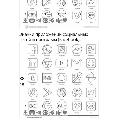
1
10
1
1
1
2
Значки приложений социальных
сетей и программ (Facebook,
WhatsApp, Instagram, Messenger,
Google+, LinkedIn, Chrome, YouTube,
Email, Snapchat, Tumblr, Behance,
Messages, Google Maps, Photos,
Skype, Playstore, Firefox, Pinterest,
Twitter, Flickr, Google, Ha
18
3
9
2
2