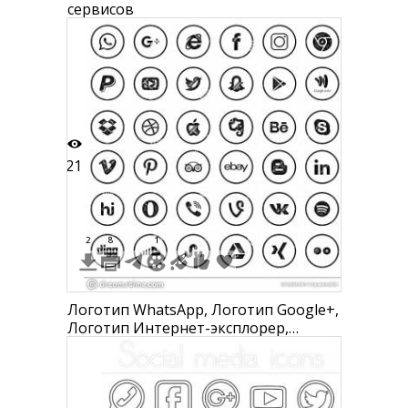
сервисов
21
2
8
1
Логотип WhatsApp, Логотип Google+,
Логотип Интернет-эксплорер,
Логотип Facebook, Логотип
Instagram, Логотип Google Chrome