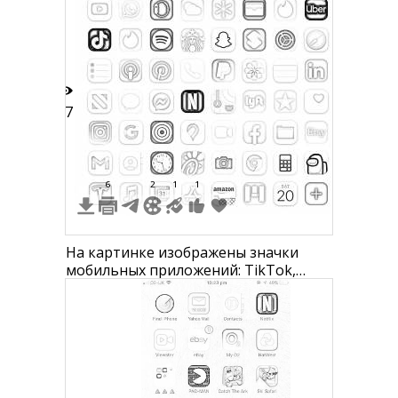
Snapchat, Gmail, Twitter, Periscope,
Pinterest, Reddit, LinkedIn, Foursquare,
Google Maps, Google Hangouts,
Behance, Tumblr, YouTube, Qu
17
6
2
1
1
На картинке изображены значки
мобильных приложений: TikTok,
WhatsApp, Instagram, Walmart,
YouTube, Uber, Spotify, Starbucks,
Snapchat, Amazon, Lyft, Pinterest,
LinkedIn, Etsy, Netflix, Google Chrome,
Facebook, Google Maps, Twitter,
Calendar, и др.