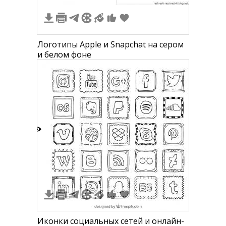
Логотипы Apple и Snapchat на сером
и белом фоне
7
1
1
Иконки социальных сетей и онлайн-