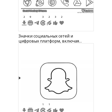
2
9
3
2
3
2
Значки социальных сетей и
цифровых платформ, включая
Facebook, Instagram, Twitter,
Snapchat, LinkedIn, YouTube, Skype,
Google+, WhatsApp, Apple, Windows,
Android, Google Chrome, Internet
Explorer, Pinterest, телефонная
трубка, Google Drive, Google Play
6
1
1