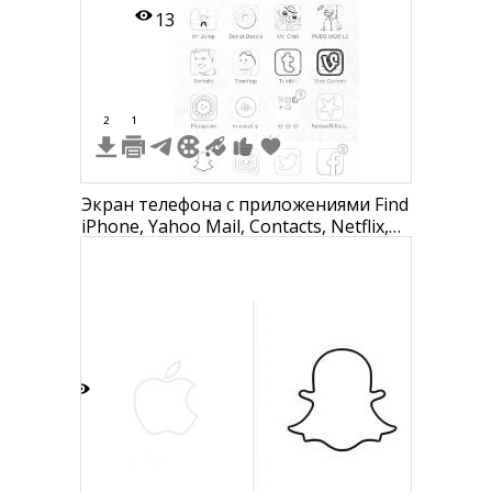
13
2
1
Экран телефона с приложениями Find
iPhone, Yahoo Mail, Contacts, Netflix,
Viewster, eBay, My O2, NatWest, PAC-
MAN, Catch The Ark, Ski Safari, Mr
Jump, Donut Dazzle, Mr. Crab, PUBG
MOBILE, Fortnite, Timehop, Tumblr,
Vine Camera, Flipagram, musical.ly,
Famo
6