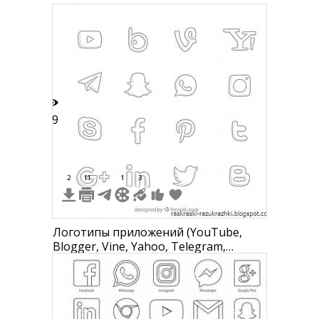
29
2
11
1
3
Логотипы приложений (YouTube,
Blogger, Vine, Yahoo, Telegram,
Snapchat, WhatsApp, Instagram, Skype,
Facebook, Pinterest, Twitter, Google+,
LinkedIn, Behance)