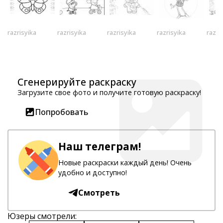
razrisyika
razrisyika
razrisyika
razrisyika
razri
Сгенерируйте раскраску
Загрузите свое фото и получите готовую раскраску!
Попробовать
Наш телеграм!
Новые раскраски каждый день! Очень
удобно и доступно!
Смотреть
Юзеры смотрели: