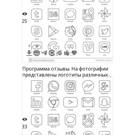
25
2
12
Программа отзывы. На фотографии
представлены логотипы различных
социальных сетей, мессенджеров и
интернет-сервисов: Facebook,
Whatsapp, Instagram, Messenger,
Google Plus, LinkedIn, Chrome,
YouTube, Email, Snapchat, Tumblr,
Behance, Messages, Google Maps,
33