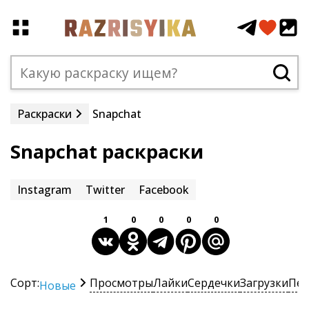
Раскраски
Snapchat
Snapchat раскраски
Instagram
Twitter
Facebook
1
0
0
0
0
Сорт:
Просмотры
Лайки
Сердечки
Загрузки
Печ
Новые