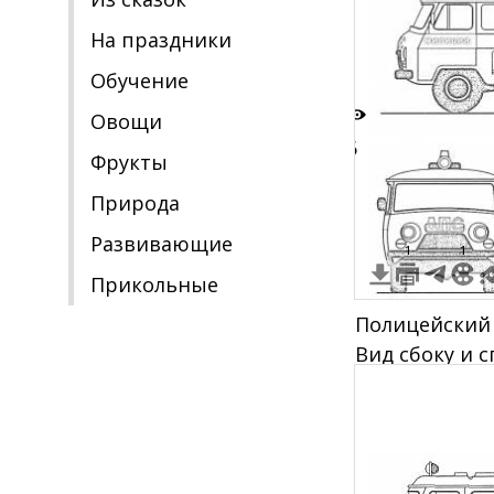
На праздники
Обучение
Овощи
6
Фрукты
Природа
Развивающие
1
1
Прикольные
Полицейский
Вид сбоку и с
надписями "Д