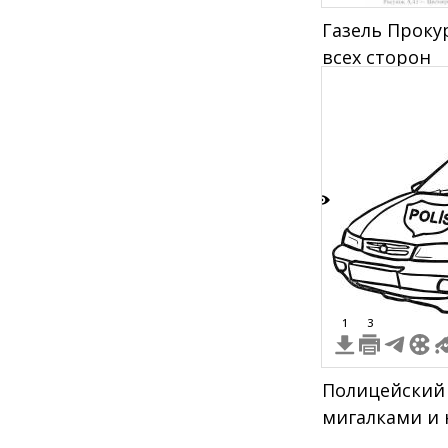
Газель Проку
всех сторон
8
1
3
Полицейский
мигалками и 