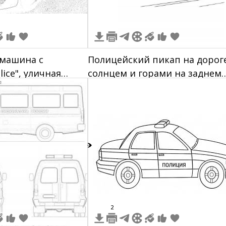
 машина с
Полицейский пикап на дороге
ice", уличная
солнцем и горами на заднем
плане
8
2