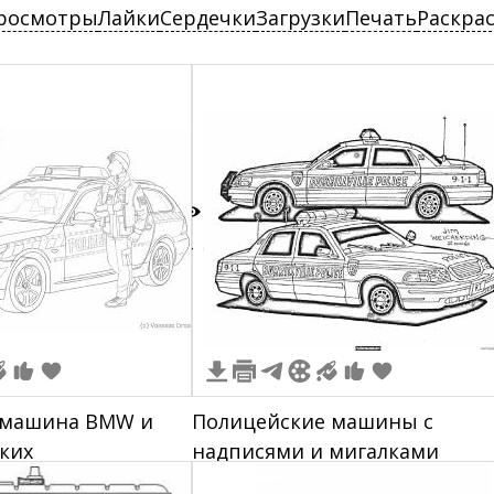
росмотры
Лайки
Сердечки
Загрузки
Печать
Раскра
4
 машина BMW и
Полицейские машины с
ких
надписями и мигалками