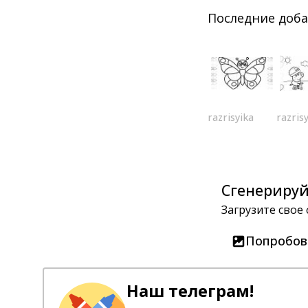
Последние доб
razrisyika
razris
Сгенерируй
Загрузите свое
Попробов
Наш телеграм!