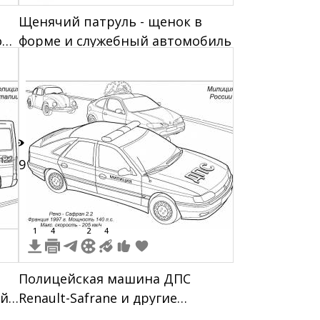
Щенячий патруль - щенок в
ой
форме и служебный автомобиль
29
1
4
2
4
Полицейская машина ДПС
ой
Renault-Safrane и другие
автомобили на дороге