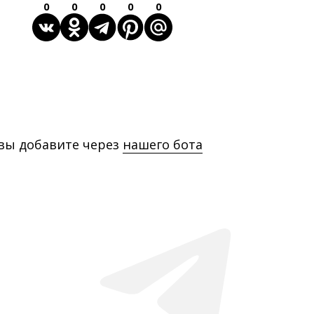
0
0
0
0
0
 вы добавите через
нашего бота