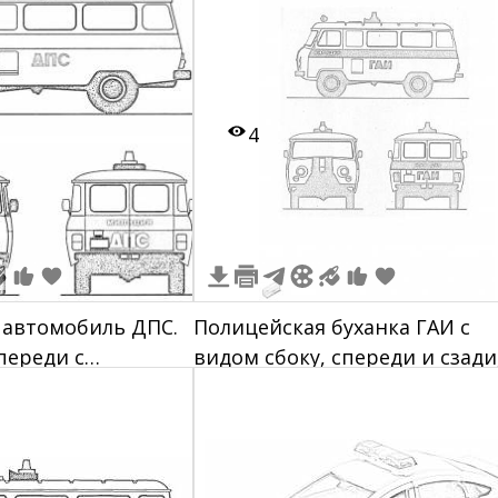
4
 автомобиль ДПС.
Полицейская буханка ГАИ с
переди с
видом сбоку, спереди и сзади,
ПС" и "Милиция".
мигалкой и надписями
"МИЛИЦИЯ" и "ГАИ"