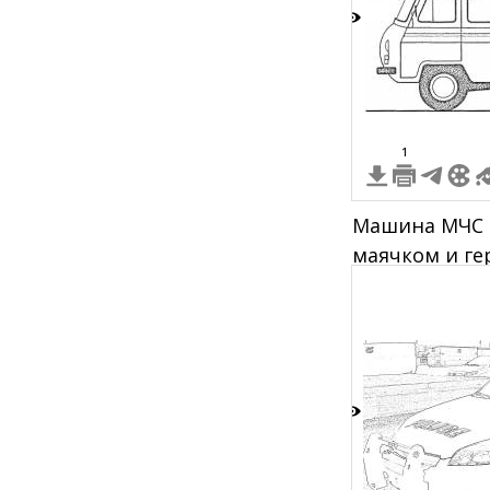
3
1
Машина МЧС 
маячком и ге
2