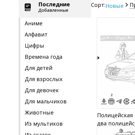
Последние
Сорт:
П
Новые
Добавленные
Аниме
Алфавит
Цифры
Времена года
8
Для детей
Для взрослых
Для девочек
2
Для мальчиков
Животные
Полицейская
два полицейс
Из мультиков
Из сказок