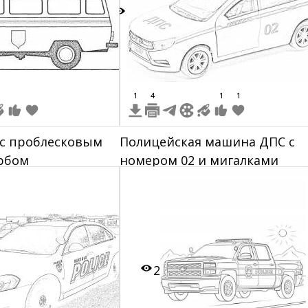
7
1
4
1
1
с проблесковым
Полицейская машина ДПС с
рбом
номером 02 и мигалками
2