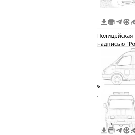
Полицейская
надписью "Pol
сцена
6
1