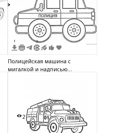
7
1
3
Полицейская машина с
мигалкой и надписью
"Полиция"
2