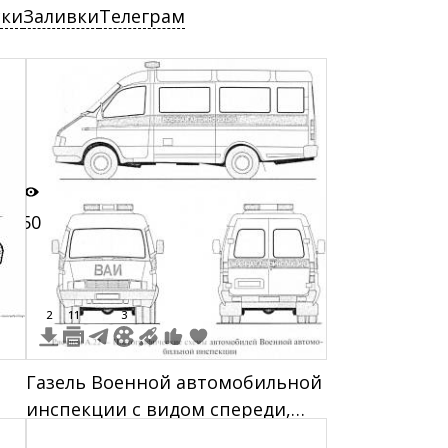
ски
Заливки
Телеграм
50
2
11
3
Газель Военной автомобильной
инспекции с видом спереди,
сбоку и сзади, с надписями