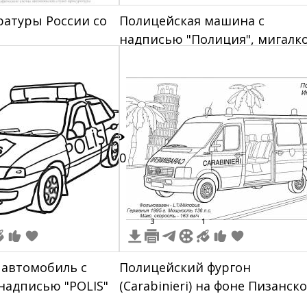
ратуры России со
Полицейская машина с
надписью "Полиция", мигалк
и колесами
50
3
1
 автомобиль с
Полицейский фургон
надписью "POLIS"
(Carabinieri) на фоне Пизанск
башни и пальм