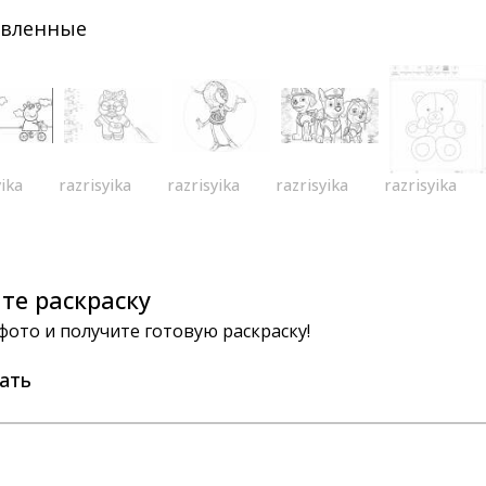
авленные
yika
razrisyika
razrisyika
razrisyika
razrisyika
те раскраску
 фото и получите готовую раскраску!
ать