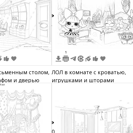
ами
4
1
сьменным столом,
ЛОЛ в комнате с кроватью,
фом и дверью
игрушками и шторами
10