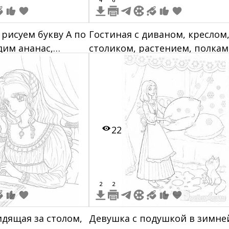
 рисуем букву А по
Гостиная с диваном, креслом
дим ананас,
столиком, растением, полка
т за столом с
и окнами
22
2
2
идящая за столом,
Девушка с подушкой в зимне