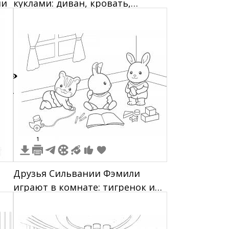
ми
куклами: диван, кровать,
кресла, столы, шторы, картины,
часы, шкафы, стены с
рисунками.
4
1
Друзья Сильвании Фэмили
играют в комнате: тигренок и
й,
зайчата с машинкой,
ами
карандашами, книжкой,
геометрическими фигурками и