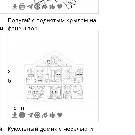
,
Попугай с поднятым крылом на
ми
фоне штор
16
2
11
й
Кукольный домик с мебелью и