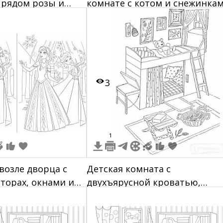
 рядом розы и
комнате с котом и снежинка
ист, на заднем
3
1
возле дворца с
Детская комната с
торах, окнами и
двухъярусной кроватью,
аднем плане, в
полками, игрушечным мишко
тьях
стулом и корзиной с игрушк