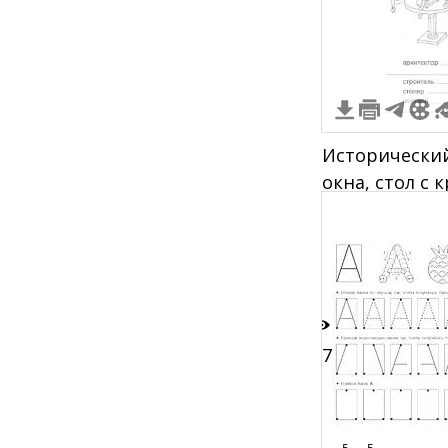
Исторический
окна, стол с 
часы на стен
стене, картин
телефон на ст
подсвечники 
узорчатые шт
кресло с под
27
вешалка с пл
манекене, п
5
5