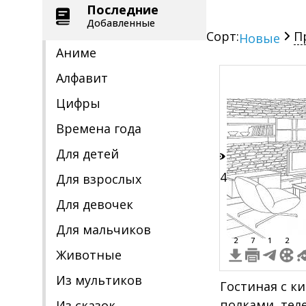
Последние
Добавленные
Сорт:
П
Новые
Аниме
Алфавит
Цифры
Времена года
Для детей
14
Для взрослых
Для девочек
Для мальчиков
2
7
1
2
Животные
Из мультиков
Гостиная с к
полками, тел
Из сказок