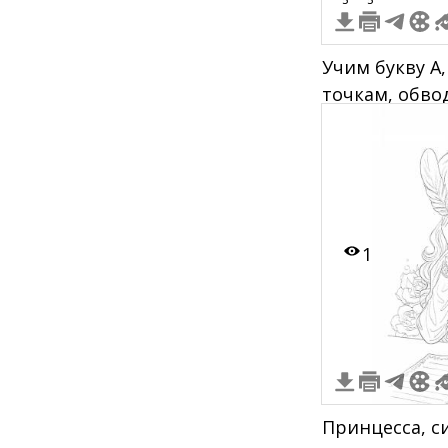
Учим букву А,
точкам, обво
дедушка рисуе
котом
1
Принцесса, с