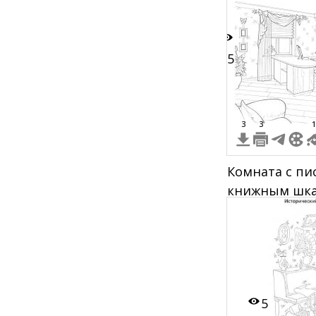
окно с штор
15
3
3
1
Комната с пи
книжным шка
5