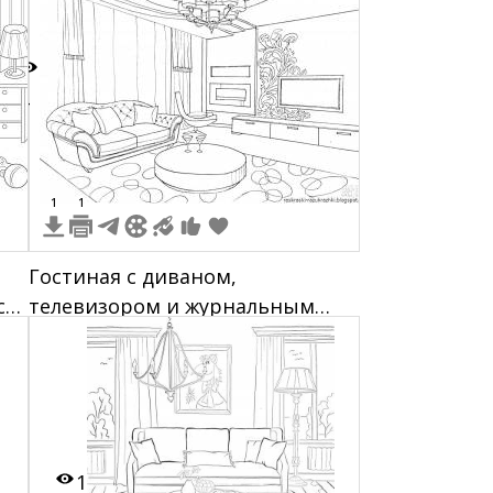
кубиками
4
1
1
Гостиная с диваном,
с
телевизором и журнальным
столиком
1