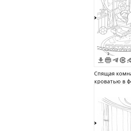
8
2
Спящая комна
кроватью в ф
игрушками