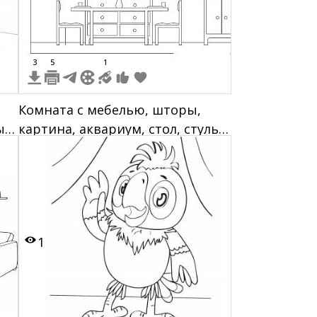
3
5
1
Комната с мебелью, шторы,
ым
картина, аквариум, стол, стулья,
шкаф
1