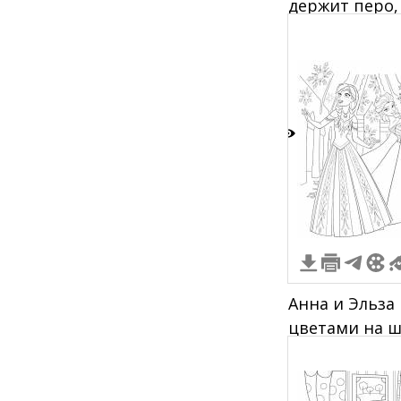
держит перо,
письменный л
плане шторы
3
Анна и Эльза 
цветами на ш
цветами на з
длинных пла