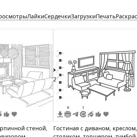
росмотры
Лайки
Сердечки
Загрузки
Печать
Раскра
22
9
1
ирпичной стеной,
Гостиная с диваном, креслом
евизором,
столиком, торшером, тумбой