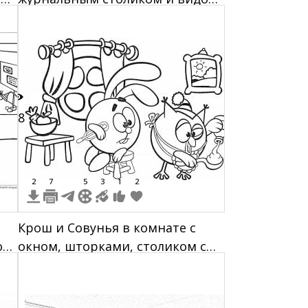
ом.
на сад
18
2
7
5
3
1
2
Крош и Совунья в комнате с
ом
окном, шторками, столиком с
вазочкой и картиной на стене