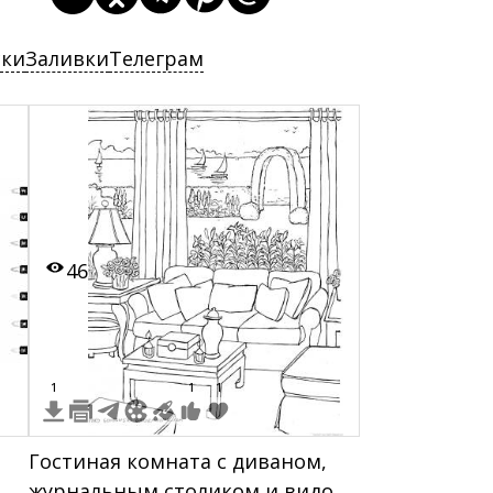
ски
Заливки
Телеграм
46
1
1
1
,
Гостиная комната с диваном,
,
журнальным столиком и видом