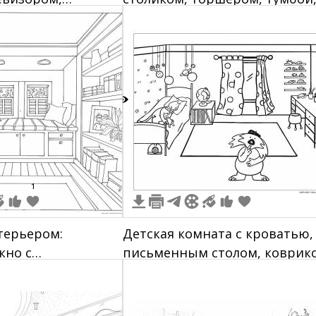
столиком,
вазой с цветами и телевизор
диваном
2
1
терьером:
Детская комната с кроватью,
кно с
письменным столом, коврик
м и подушками,
и подвесными лампами
и, шкафы с
ртины на стенах,