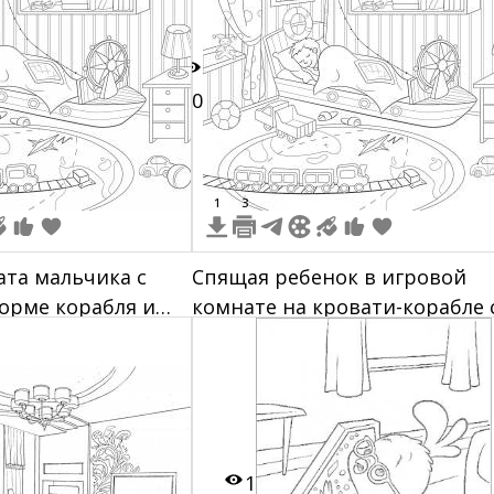
10
1
3
та мальчика с
Спящая ребенок в игровой
орме корабля и
комнате на кровати-корабле 
игрушками и книгами
1