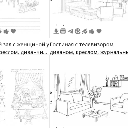
3
2
 зал с женщиной у
Гостиная с телевизором,
креслом, диванчик,
диваном, креслом, журнальн
е, вентилятор на
столиком и декоративными
а с рамкой,
картинами
олике,
на столике,
оры, элегантное
ушкой, коврик,
13
атьем, костюм на
4
6