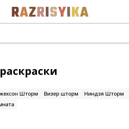
раскраски
жексон Шторм
Визер шторм
Ниндзя Шторм
мната