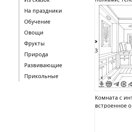
журнальным 
На праздники
креслами и 
Обучение
Овощи
Фрукты
33
Природа
Развивающие
Прикольные
6
15
Комната с ин
встроенное о
подоконнико
книжные полк
дверцами, ка