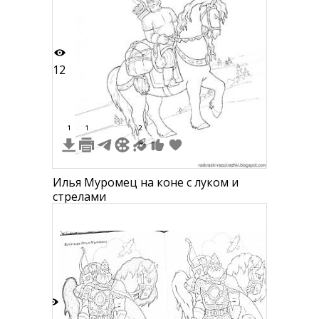
12
1
1
2
Илья Муромец на коне с луком и
стрелами