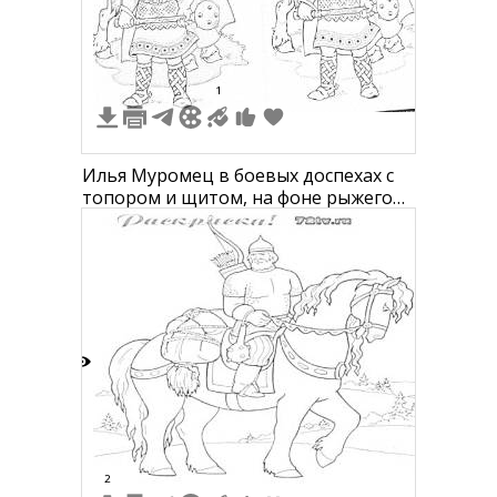
9
1
Илья Муромец в боевых доспехах с
топором и щитом, на фоне рыжего
коня, синего неба и летящей птицы
7
2