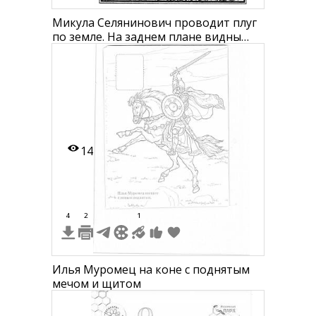
Микула Селянинович проводит плуг
по земле. На заднем плане видны
вооруженные всадники.
14
4
2
1
Илья Муромец на коне с поднятым
мечом и щитом