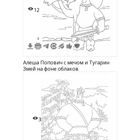
12
3
2
Алеша Попович с мечом и Тугарин
Змей на фоне облаков
3