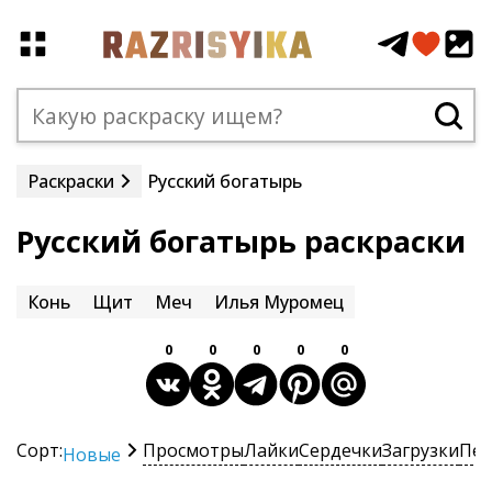
Раскраски
Русский богатырь
Русский богатырь раскраски
Конь
Щит
Меч
Илья Муромец
0
0
0
0
0
Сорт:
Просмотры
Лайки
Сердечки
Загрузки
Печ
Новые