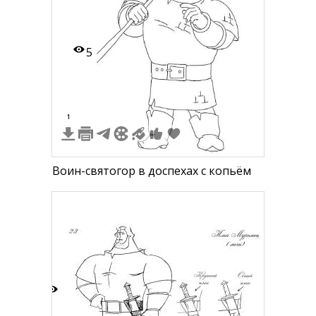
5
1
Воин-святогор в доспехах с копьём
5