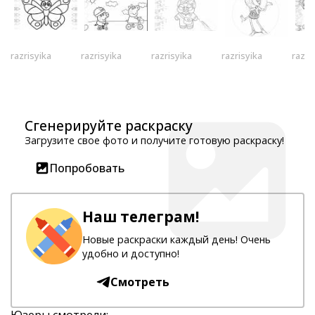
razrisyika
razrisyika
razrisyika
razrisyika
razri
Сгенерируйте раскраску
Загрузите свое фото и получите готовую раскраску!
Попробовать
Наш телеграм!
Новые раскраски каждый день! Очень
удобно и доступно!
Смотреть