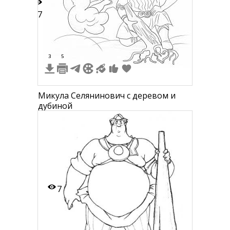
17
3
5
Микула Селянинович с деревом и
дубиной
7