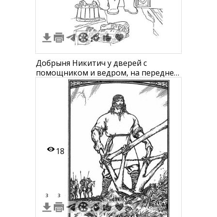
Добрыня Никитич у дверей с
помощником и ведром, на переднем
плане дрова
18
3
3