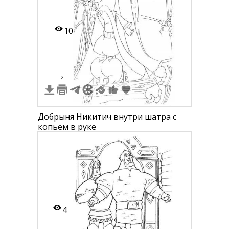
10
2
Добрыня Никитич внутри шатра с
копьем в руке
4