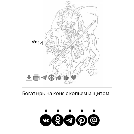
14
1
Богатырь на коне с копьем и щитом
0
0
0
0
0