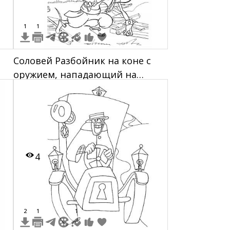
1
1
Соловей Разбойник на коне с
оружием, нападающий на
лежащего человека в шляпе на
фоне леса и разрушений
4
2
1
1