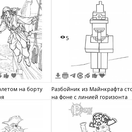
5
олетом на борту
Разбойник из Майнкрафта ст
ря
на фоне с линией горизонта