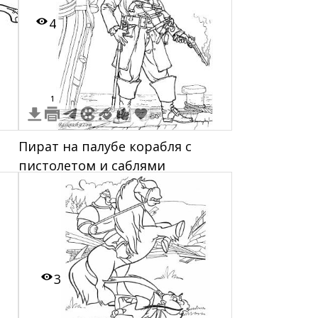
4
1
Пират на палубе корабля с
пистолетом и саблями
3