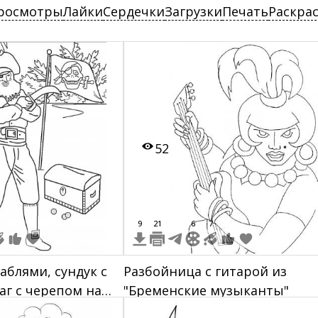
росмотры
Лайки
Сердечки
Загрузки
Печать
Раскра
52
9
21
6
7
аблями, сундук с
Разбойница с гитарой из
аг с черепом на
"Бременские музыканты"