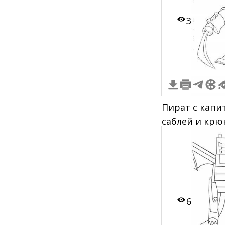
3
Пират с капи
саблей и крю
костюме с бо
на глазу
6