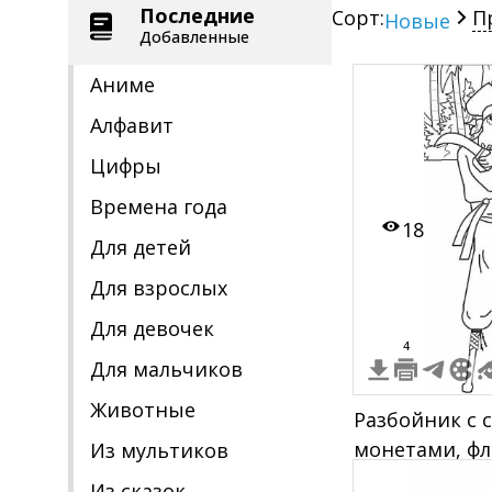
Последние
Сорт:
П
Новые
Добавленные
Аниме
Алфавит
Цифры
Времена года
18
Для детей
Для взрослых
Для девочек
4
Для мальчиков
Животные
Разбойник с с
монетами, фл
Из мультиков
фоне пальм
Из сказок