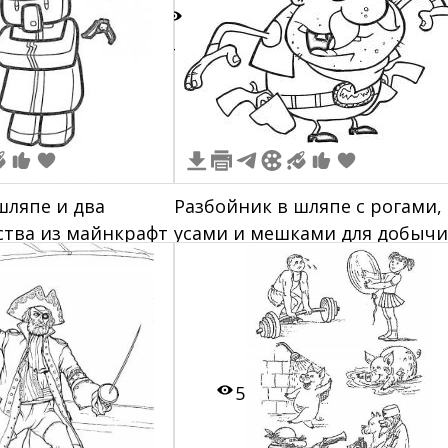
4
шляпе и два
Разбойник в шляпе с рогами,
ства из майнкрафт
усами и мешками для добычи
5