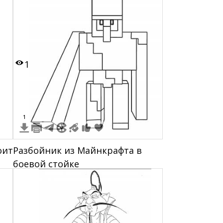
1
1
оит
Разбойник из Майнкрафта в
боевой стойке