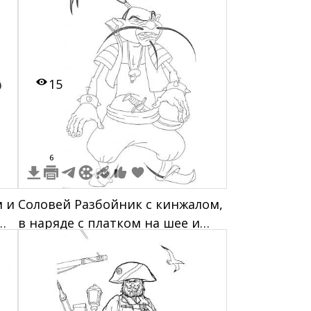
15
6
м и
Соловей Разбойник с кинжалом,
в наряде с платком на шее и
серьгой, с длинными усами и
хвостом на голове