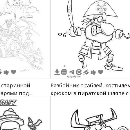
6
4
1
 старинной
Разбойник с саблей, костылё
нарями под
крюком в пиратской шляпе с
лаками, дорогой и
черепом и костями