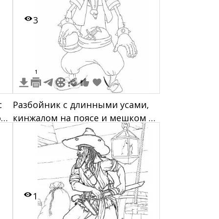
3
1
с
Разбойник с длинными усами,
ой
кинжалом на поясе и мешком в
руках
1