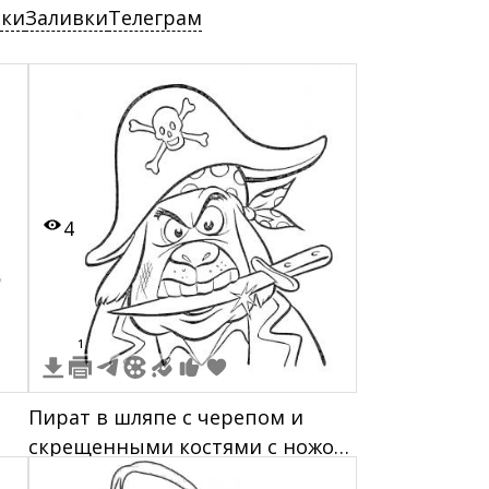
ски
Заливки
Телеграм
4
1
Пират в шляпе с черепом и
скрещенными костями с ножом
зажатым в зубах