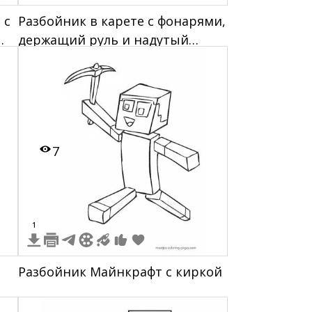
 с
Разбойник в карете с фонарями,
держащий руль и надутый
шарик
7
1
Разбойник Майнкрафт с киркой