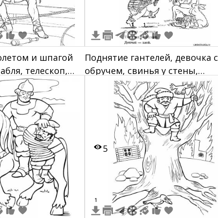
1
1
олетом и шпагой
Поднятие гантелей, девочка с
абля, телескоп,
обручем, свинья у стены,
 пушка
грязная свинья в луже,
разбойник с ружьем, добрый
человек с собакой
5
1