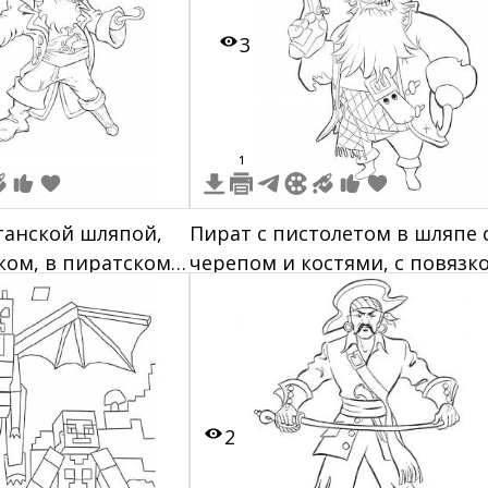
3
1
танской шляпой,
Пират с пистолетом в шляпе 
ком, в пиратском
черепом и костями, с повязк
родой и повязкой
на глазу, бородой и крюком
вместо руки
2