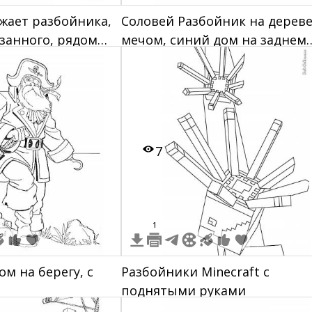
жает разбойника,
Соловей Разбойник на дереве
язанного, рядом
мечом, синий дом на заднем
плане, ворон на переднем
плане
7
1
м на берегу, с
Разбойники Minecraft с
поднятыми руками