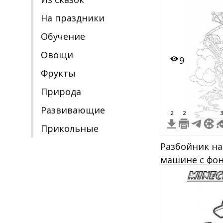
На праздники
Обучение
Овощи
9
Фрукты
Природа
Развивающие
2
2
3
Прикольные
Разбойник на
машине с фо
дождём, с об
холмами