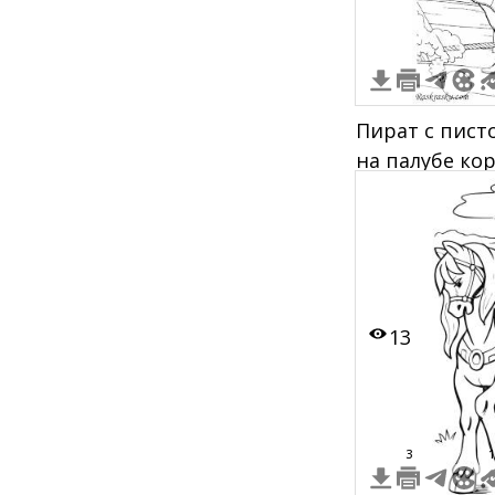
Пират с пист
на палубе кор
корабельная
13
3
1