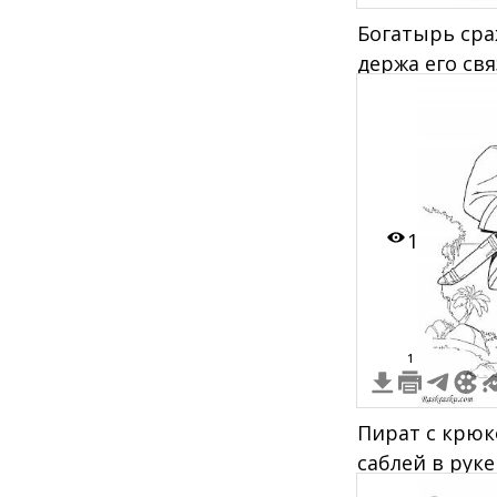
Богатырь сра
держа его св
стоит конь
1
1
Пират с крюко
саблей в руке