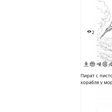
2
Пират с пист
корабля у мо