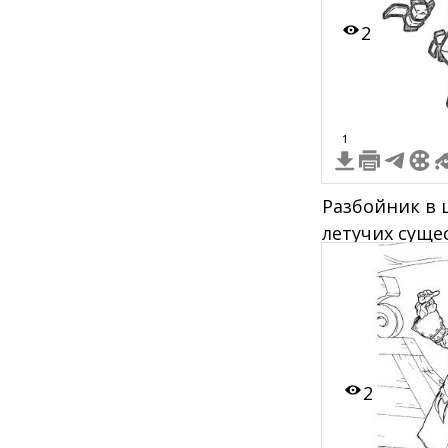
2
1
Разбойник в 
летучих суще
2