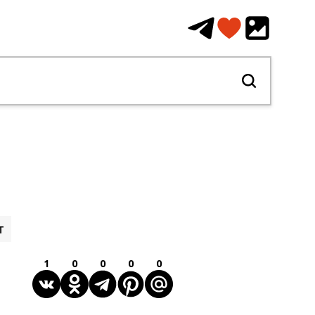
т
1
0
0
0
0