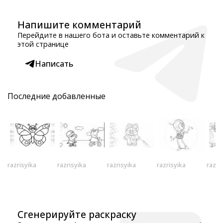
Напишите комментарий
Перейдите в нашего бота и оставьте комментарий к
этой странице
Написать
Последние добавленные
razrisyika
razrisyika
razrisyika
razrisyika
razri
Сгенерируйте раскраску