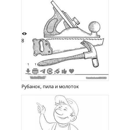
угольник, ведро с краской
8
1
1
Рубанок, пила и молоток