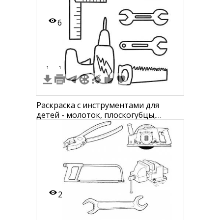
6
1
1
Раскраска с инструментами для
детей - молоток, плоскогубцы,
угольник, отвёртка, гаечные ключи,
дрель, ножовка
2