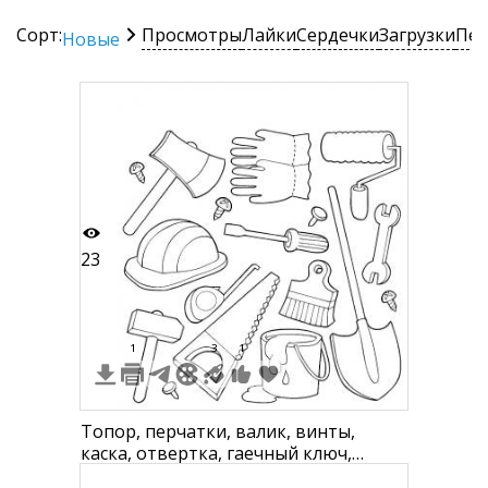
Сорт:
Просмотры
Лайки
Сердечки
Загрузки
Печ
Новые
23
1
3
1
Топор, перчатки, валик, винты,
каска, отвертка, гаечный ключ,
кисть-макловица, лопата, молоток,