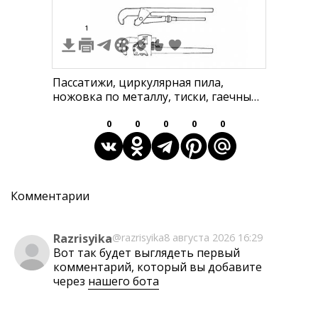
1
Пассатижи, циркулярная пила,
ножовка по металлу, тиски, гаечный
ключ, трубный ключ
0
0
0
0
0
Комментарии
Razrisyika
@razrisyika
8 августа 2026 16:29
Вот так будет выглядеть первый
комментарий, который вы добавите
через
нашего бота