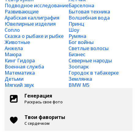
Подводное исследование
Барселона
Развивающие
Бытовая техника
Арабская каллиграфия
Волшебная вода
Ювелирные изделия
Принц
Сопло
Шоу
Сказка о рыбаке и рыбке
Румяна
Животные
Бог войны
Анжела
Светлые волосы
Маюра
Бизнес
Кинг Гидора
Северные народы
Военная служба
Зоопарк
Математика
Городок в табакерке
Детьми
Землянка
Мягкий звук
BMW M5
Генерация
Раскрась свое фото
Твои фавориты
С сердечком