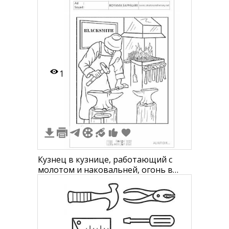
тяпка, лопата для снега, мотыга,
грабли, перчатка, секатор, ножовка,
разбрызгиватель, канистра,
молоток, лестница, садовые
перчатки, лейка, лопата для снега,
коловорот, фонарь
1
Кузнец в кузнице, работающий с
молотом и наковальней, огонь в
камине, инструменты на полке