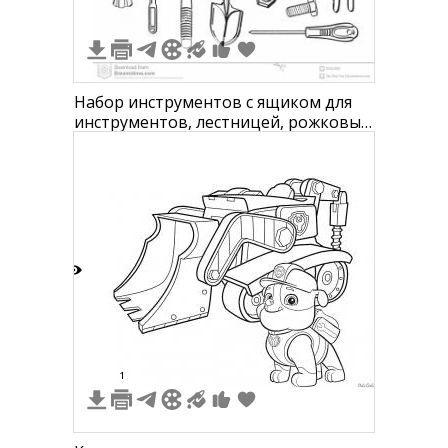
Набор инструментов с ящиком для
инструментов, лестницей, рожковым
ключом, кистью, шпателем,
молотком, лопатой, плоскогубцами,
болтами, винтами, гаечным ключом
и отверткой
3
1