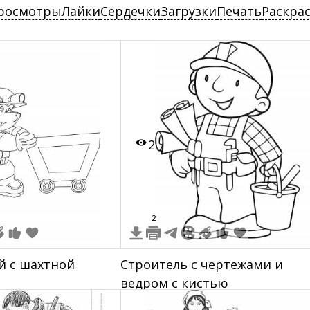
росмотры
Лайки
Сердечки
Загрузки
Печать
Раскра
2
2
й с шахтной
Строитель с чертежами и
ведром с кистью