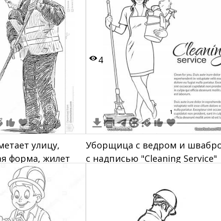
4
1
етает улицу,
Уборщица с ведром и швабро
ая форма, жилет
с надписью "Cleaning Service"