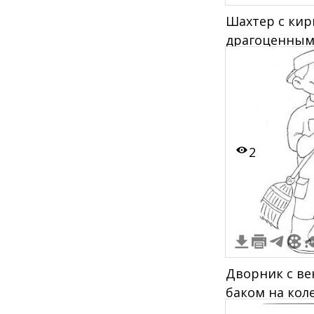
Шахтер с кир
драгоценным
2
Дворник с в
баком на кол