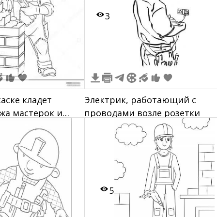
3
каске кладет
Электрик, работающий с
жа мастерок и
проводами возле розетки
5