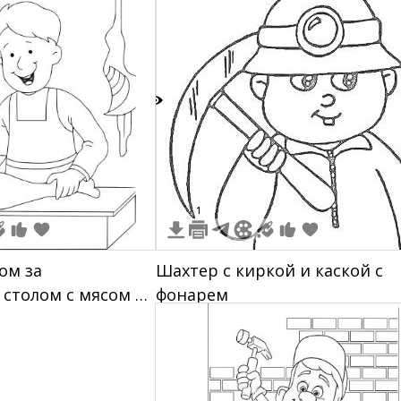
2
1
ом за
Шахтер с киркой и каской с
столом с мясом и
фонарем
е