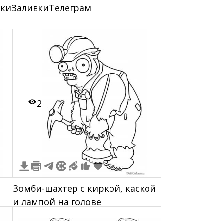
ски
Заливки
Телеграм
2
Зомби-шахтер с киркой, каской
и лампой на голове