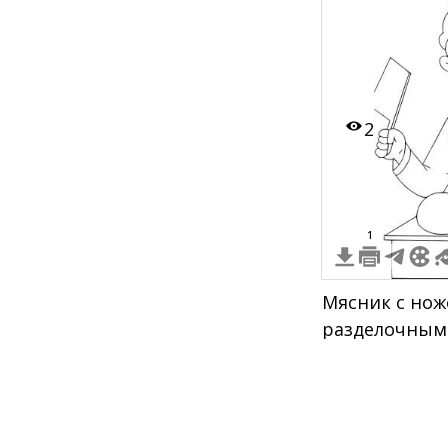
2
1
Мясник с нож
разделочным 
тушей на фон