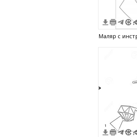
Маляр с инст
5
1