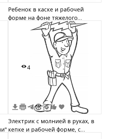
Ребенок в каске и рабочей
форме на фоне тяжелого
гусеничного экскаватора возле
здания
4
Электрик с молнией в руках, в
ми"
кепке и рабочей форме, с
инструментами на ремне