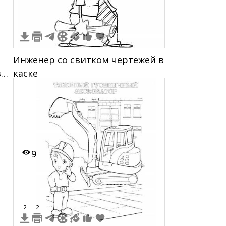
Инженер со свитком чертежей в
в
каске
9
2
2