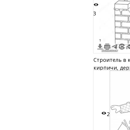
3
1
Строитель в 
кирпичи, дер
уровень
2