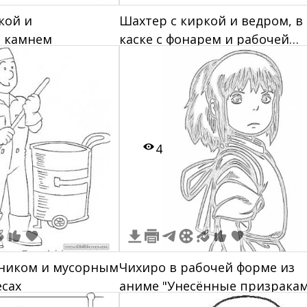
кой и
Шахтер с киркой и ведром, в
 камнем
каске с фонарем и рабочей
форме
4
еником и мусорным
Чихиро в рабочей форме из
есах
аниме "Унесённые призрака