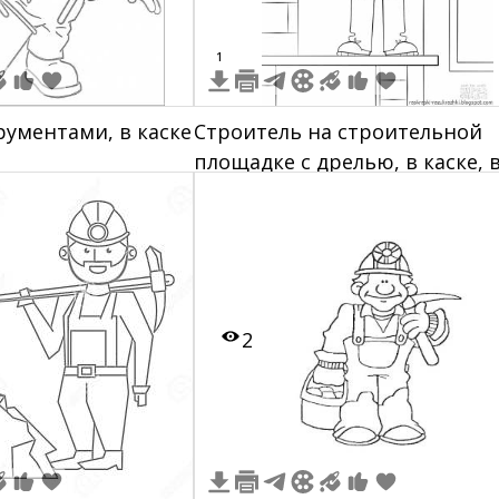
1
рументами, в каске
Строитель на строительной
площадке с дрелью, в каске, 
рабочей форме, на фоне
кирпичных стен и облаков
2