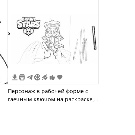
5
Персонаж в рабочей форме с
гаечным ключом на раскраске,
надпись "Brawl Stars", цветные
карандаши и маркер на столе