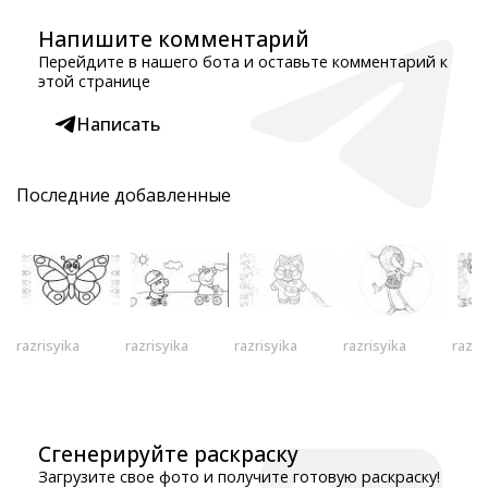
Напишите комментарий
Перейдите в нашего бота и оставьте комментарий к
этой странице
Написать
Последние добавленные
razrisyika
razrisyika
razrisyika
razrisyika
razri
Сгенерируйте раскраску
Загрузите свое фото и получите готовую раскраску!