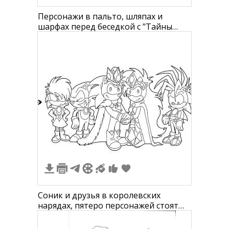
Персонажи в пальто, шляпах и
шарфах перед беседкой с "Тайны
Медовой Долины", тачка, забор на
заднем плане, деревья
2
Соник и друзья в королевских
нарядах, пятеро персонажей стоят
рядом друг с другом, двое из них в
центре держатся за руки