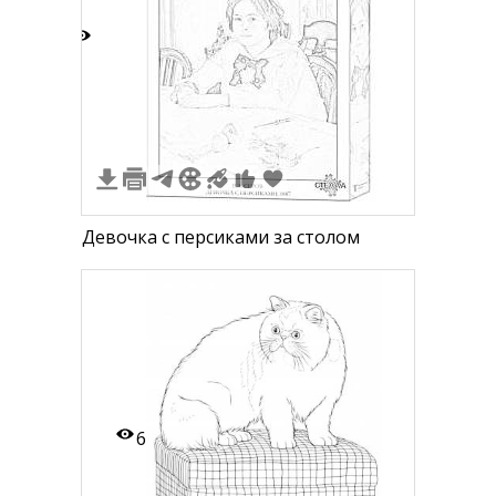
3
Девочка с персиками за столом
6