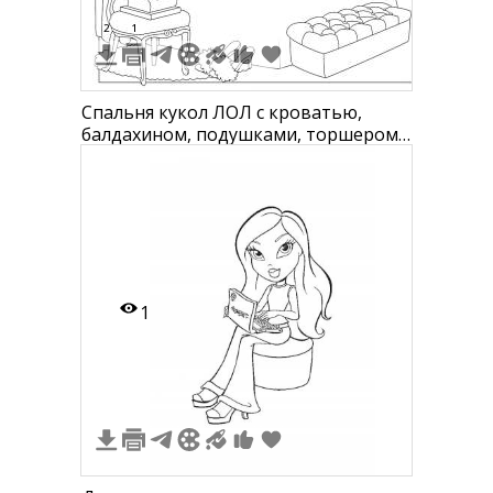
2
1
Спальня кукол ЛОЛ с кроватью,
балдахином, подушками, торшером,
пуфиком, занавесками и обраткой
1