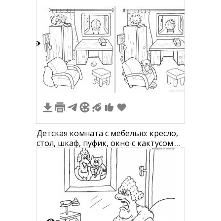
кухонной утварью и окнами с
занавесками
4
Детская комната с мебелью: кресло,
стол, шкаф, пуфик, окно с кактусом и
растением