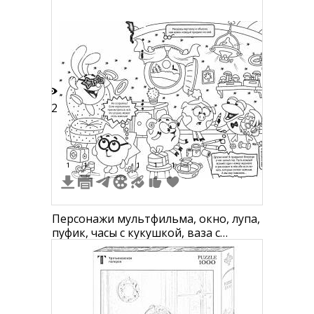
работающая за ноутбуком
12
1
1
1
1
1
Персонажи мультфильма, окно, лупа,
пуфик, часы с кукушкой, ваза с
цветами, полка с посудой,
радиоприемник, раскладушка,
чашки, чайник, светильник