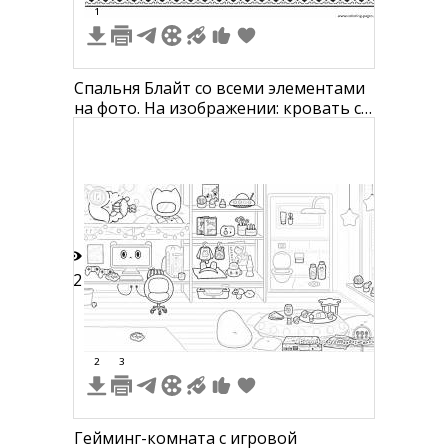
1
Спальня Блайт со всеми элементами
на фото. На изображении: кровать с
пологом, книжный шкаф, пуфик,
зеркало, стул, торшер, круглый
ковёр, комод с ящиками, вешалка
для одежды, окна, коробки на полу.
12
2
3
Гейминг-комната с игровой