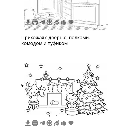
1
1
Прихожая с дверью, полками,
комодом и пуфиком
6
1
1