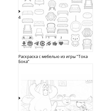
44
6
26
1
1
1
2
Раскраска с мебелью из игры "Тока
Бока"
2