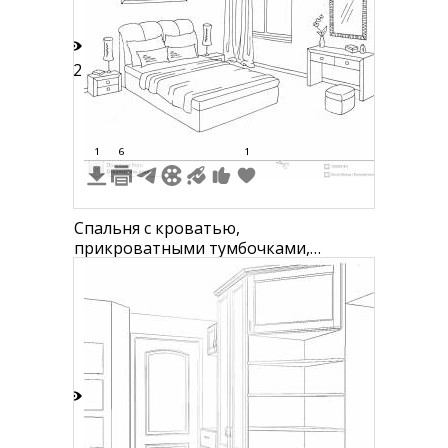
12
1
6
1
Спальня с кроватью,
прикроватными тумбочками,
торшерами, комодом с зеркалом,
пуфиком, окном, картиной и
занавесками
2