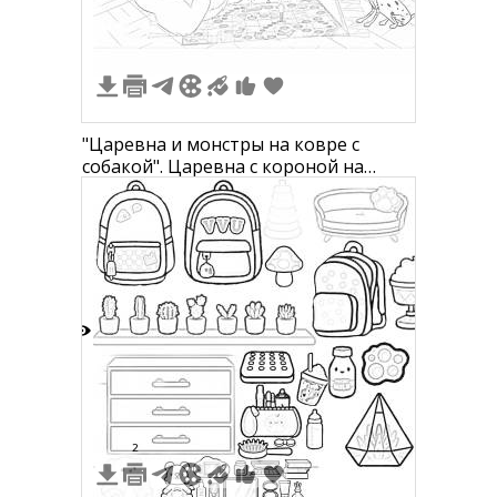
"Царевна и монстры на ковре с
собакой". Царевна с короной на
голове сидит на ковре вместе с
монстром и далматинцем. На заднем
плане находятся занавески, картина
на стене, пуфик и игрушка в виде
рыбы.
5
2