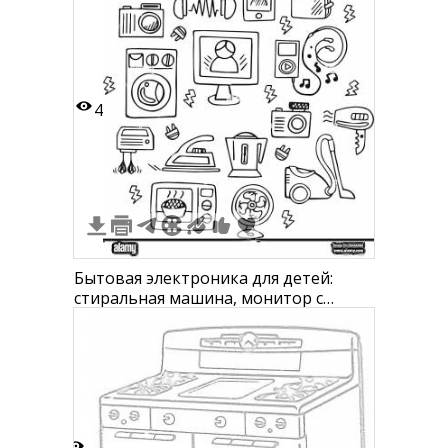
кастрюля, плита, кухонные весы,
тостер, мини-печь, газовая плита,
венчик, кухонный миксер, рисоварка,
блендер, кухонный таймер, кувшин,
бутылк
4
Бытовая электроника для детей:
стиральная машина, монитор с
изображением человека, тостер,
вентилятор, утюг, фен для волос,
миксер, фотоаппарат, камерофон,
наушники, сушилка для волос,
блэндер, микроволновая печь, плеер
с наушниками, радиоприемник,
колонк