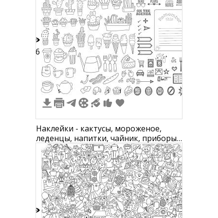
печь, кондиционер, пылесос,
посудомоечная машина, кофеварка,
холодильник, плоский телевизор,
настенный телефон, насто
16
5
1
1
Наклейки - кактусы, мороженое,
леденцы, напитки, чайник, приборы,
выпечка, коты, дни недели, значки
для планеров