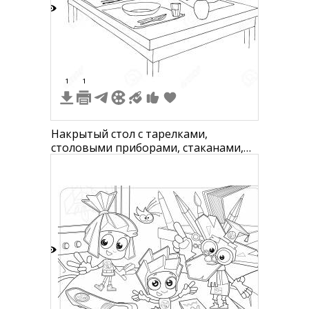
7
1
1
Накрытый стол с тарелками,
столовыми приборами, стаканами,
вазой с цветами и хлебницей с
булочками
3