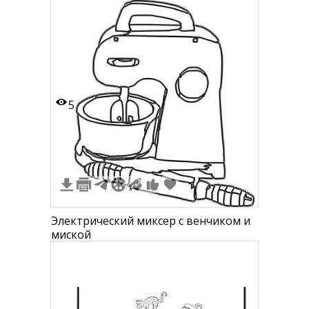
5
1
Электрический миксер с венчиком и
миской