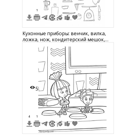
1
Кухонные приборы: венчик, вилка,
ложка, нож, кондитерский мешок,
банка с сахаром, скалка, сито,
колокольчик с крышкой, чайник,
мерный стакан, яйцо, кухонный
комбайн, миска с ложкой, лимонная
цедра, венчик для взбивания,
ситечко для чая, мука, мерный стака
5
4
1
1