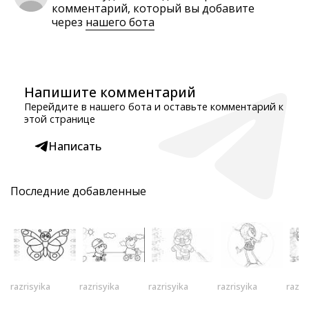
комментарий, который вы добавите
через
нашего бота
Напишите комментарий
Перейдите в нашего бота и оставьте комментарий к
этой странице
Написать
Последние добавленные
razrisyika
razrisyika
razrisyika
razrisyika
razri