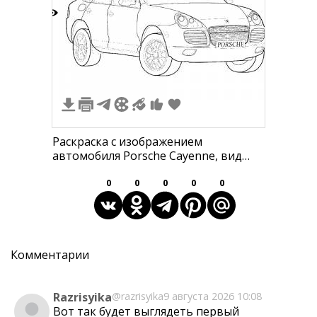
5
Раскраска с изображением
автомобиля Porsche Cayenne, вид
спереди три четверти, передняя
решетка радиатора, фары, передние
0
0
0
0
0
и задние двери, колесные диски,
зеркало заднего вида
Комментарии
Razrisyika
@razrisyika
9 августа 2026 10:08
Вот так будет выглядеть первый