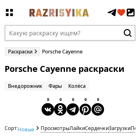
Раскраски
Porsche Cayenne
Porsche Cayenne раскраски
Внедорожник
Фары
Колёса
0
0
0
0
0
Сорт:
Просмотры
Лайки
Сердечки
Загрузки
Печ
Новые