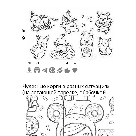
69
10
53
4
4
Чудесные корги в разных ситуациях
(на летающей тарелке, с бабочкой, в
пончике, лежащий, спящий на
подушке, в стакане с напитком,
сидящий).