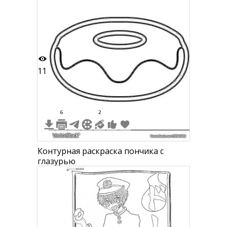
Пушин с едой (печенье, пончик,
гамбургер), Пушин с гитарой, Пушин
на машине и пицце, Пушин с
ноутбуком тамблера, Пушин с
бананом, Пушин и растения,
танцующие Пушин.
11
6
2
Контурная раскраска пончика с
глазурью