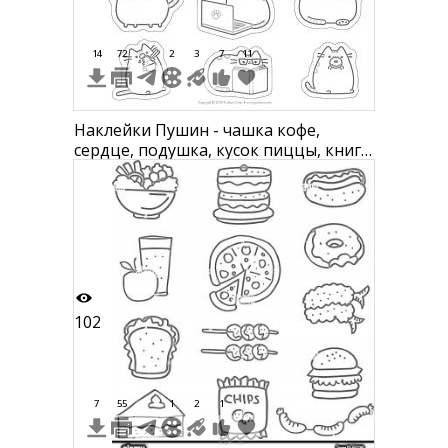
14
72
2
3
7
11
Наклейки Пушин - чашка кофе,
сердце, подушка, кусок пиццы, книга,
очки, мороженое, ноутбук, ковбаса,
фотоаппарат, коробка, пончик
102
7
55
1
2
1