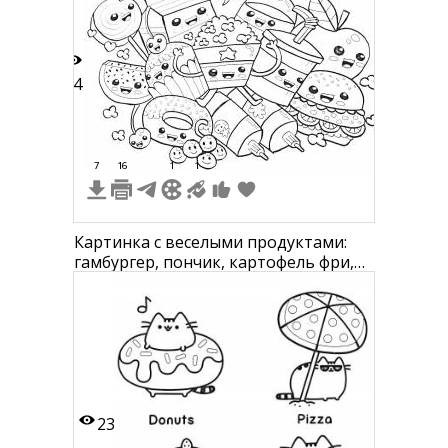
34
7
16
1
1
Картинка с веселыми продуктами:
гамбургер, пончик, картофель фри,
торт, молоко, горячий соус,
капкейки, попкорн, кетчуп, яблоко,
мороженое, вишни
23