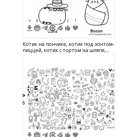
3
8
1
2
1
Котик на пончике, котик под зонтом-
пиццей, котик с тортом на шляпе,
котик в одеяле из бекона
36
5
10
1
1