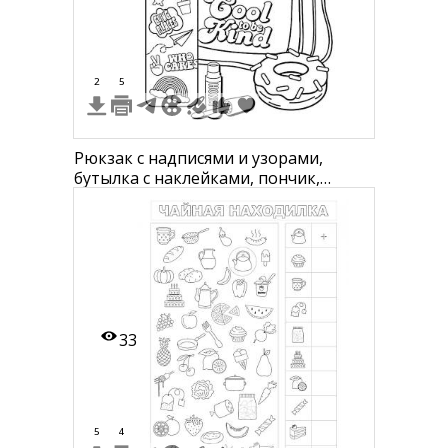
2
5
Рюкзак с надписями и узорами,
бутылка с наклейками, пончик,
бальзам для губ, бабочка, цветок,
пчела
33
5
4