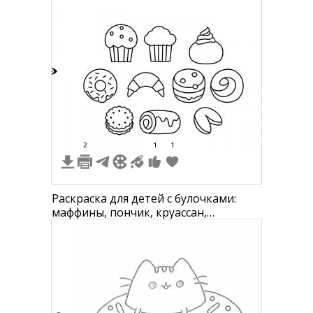
7
2
1
1
Раскраска для детей с булочками:
маффины, пончик, круассан,
пирожное с кремом, макарон,
булочка с завитком, печенье,
бисквитный рулет, печенье "удачи".