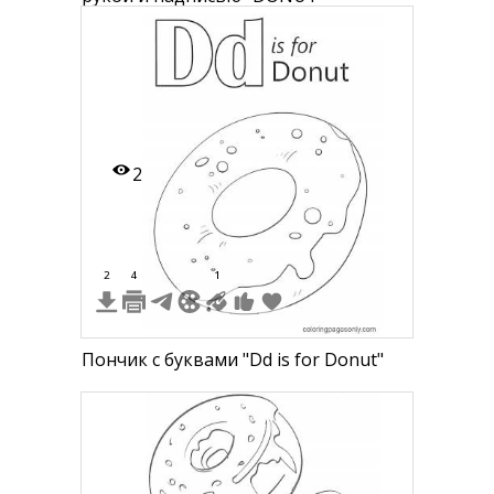
2
2
4
1
Пончик с буквами "Dd is for Donut"