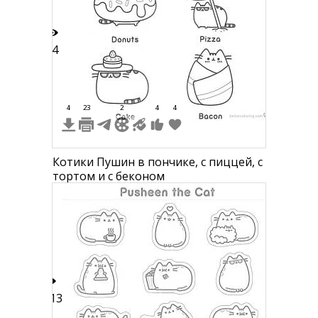
64
4
23
2
4
4
Котики Пушин в пончике, с пиццей, с
тортом и с беконом
113