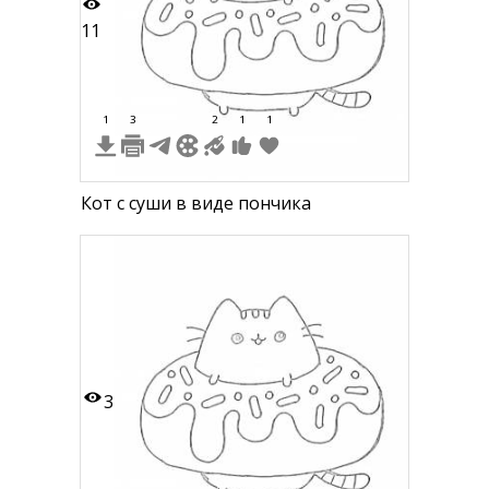
11
1
3
2
1
1
Кот с суши в виде пончика
3