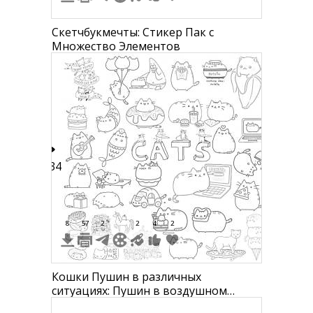
Скетчбукмечты: Стикер Пак с
Множество Элементов
134
8
57
2
2
4
2
Кошки Пушин в различных
ситуациях: Пушин в воздушном
шаре, Пушин в образе русалки,