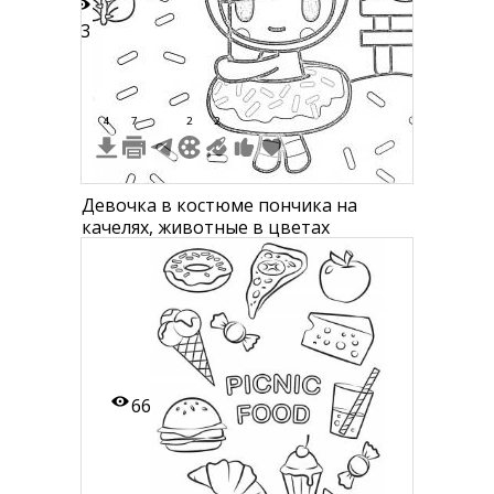
23
4
7
2
2
Девочка в костюме пончика на
качелях, животные в цветах
66