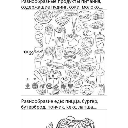
Разнообразные продукты питания,
содержащие пудинг, соки, молоко,
выпечку, суп, помидоры, пиццу,
кашу, яйца, булочку, ананас, бананы,
яйца, овощной салат, пончик, салат,
сыр, мороженое, курицу, капусту,
коктейль, рыбу, брокколи и морковь
69
7
36
1
2
1
3
Разнообразие еды: пицца, бургер,
бутерброд, пончик, кекс, лапша,
круассан, мороженое, хот-дог,
картофель фри, цыпленок,
газированный напиток, вафли, ролл,