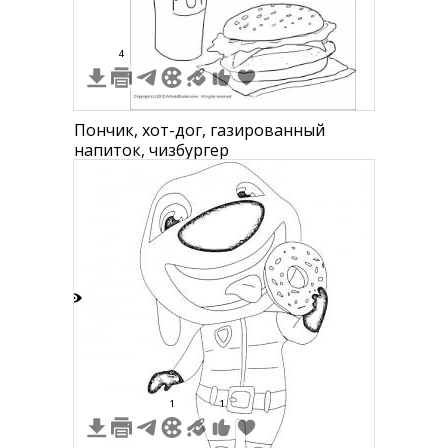
4
Пончик, хот-дог, газированный
напиток, чизбургер
8
1
1