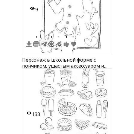
9
1
1
1
1
1
Персонаж в школьной форме с
пончиком, ушастым аксессуаром и
иероглифами в рамке
133