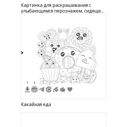
Картинка для раскрашивания с
улыбающимся персонажем, сидящем
на полосатом пончике. Внизу
изображен логотип со словом "TRUE"
и радугой.
5
1
2
Какайная еда