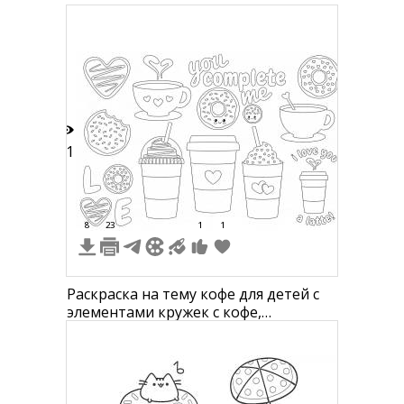
41
8
23
1
1
Раскраска на тему кофе для детей с
элементами кружек с кофе,
стаканчиков с крышкой и
соломинкой, пончиков, печенья,
надписей "you complete me", "i love
you a latte" и "LOVE"