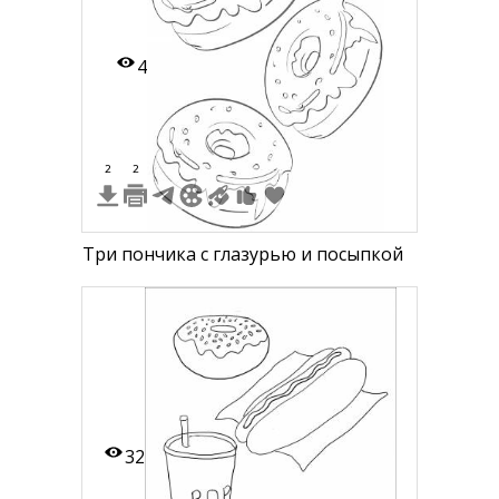
4
2
2
Три пончика с глазурью и посыпкой
32