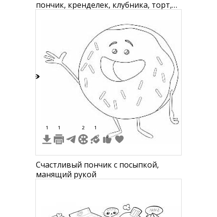
пончик, кренделек, клубника, торт,
флоппи диск, пирожное, бисквит,
эклер, пирог, зефирка в стиле "Twist",
конфета, карамельная трость,
сердце, мороженое на палочке, желе,
плитка шоколада, пряничный
человечек, ролл, макар
9
1
1
2
1
Счастливый пончик с посыпкой,
манящий рукой