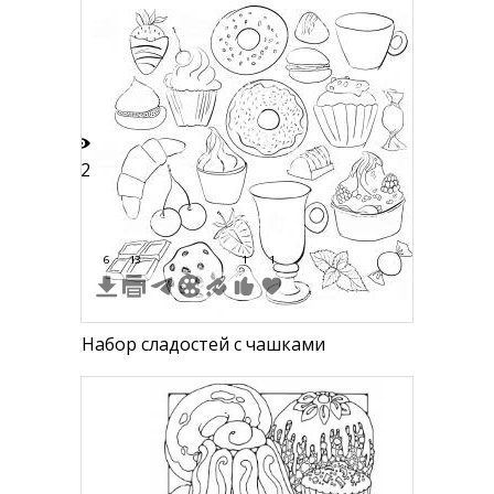
22
6
13
1
1
Набор сладостей с чашками