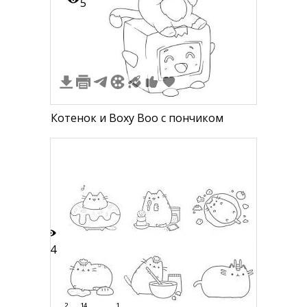
5
Котенок и Boxy Boo с пончиком
34
2
14
1