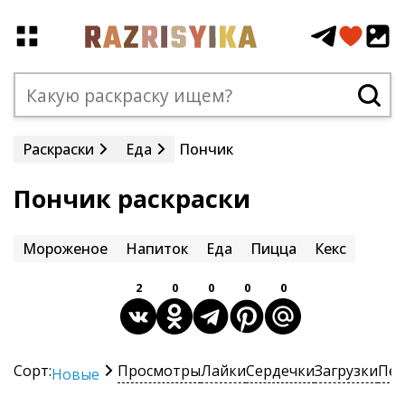
Раскраски
Еда
Пончик
Пончик раскраски
Мороженое
Напиток
Еда
Пицца
Кекс
2
0
0
0
0
Сорт:
Просмотры
Лайки
Сердечки
Загрузки
Печ
Новые