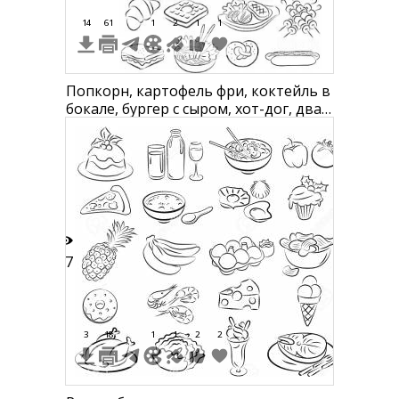
14
61
1
2
1
1
Попкорн, картофель фри, коктейль в
бокале, бургер с сыром, хот-дог, два
ролла, пончик, рожок с мороженым,
эскимо на палочке, пица, тако,
мороженое на палочке, сосиска на
палочке, куриные ножки, бургер,
сэндвич, багет, круассан, вафля с
мороженым, куриное
67
3
18
1
1
2
2