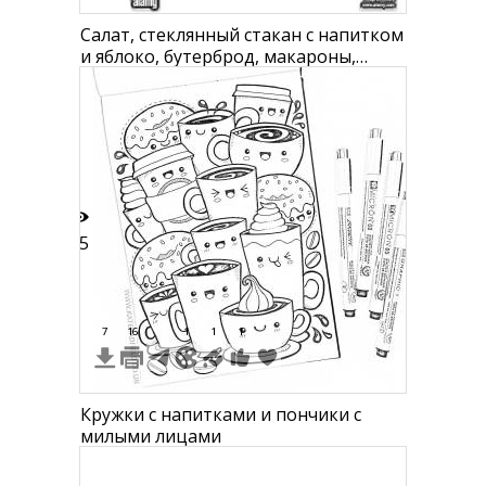
Салат, стеклянный стакан с напитком
и яблоко, бутерброд, макароны,
чизкейк, чипсы, шашлык,
бутерброды, хот-дог, пончик,
куриные ножки, пицца
45
7
16
1
1
1
Кружки с напитками и пончики с
милыми лицами