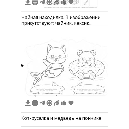
Чайная находилка. В изображении
присутствуют: чайник, кексик,
капкейк, кофейная чашка, десерт,
пирожное, кусок торта, сахарница,
покрытый глазурью пончик,
подсвечник, яблоко, груша, банан,
вишня, клубника, лимон, арбуз,
виноград, апельсин, ананас, груша,
5
1
1
Кот-русалка и медведь на пончике