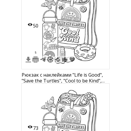
попкорн, гриль, салат, маффин, багет,
печенье, крендель, пончик, куриные
ножки, блинчики на палочке,
50
5
Рюкзак с наклейками "Life is Good",
"Save the Turtles", "Cool to be Kind",
бабочка, пчела, цветок, бутылка с
наклейками "Save the Planet", "Who
cares", помада, пончик
73