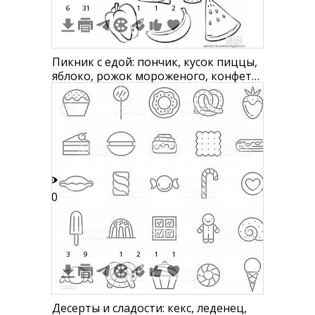
6
31
1
1
2
Пикник с едой: пончик, кусок пиццы,
яблоко, рожок мороженого, конфета,
сыр, бургер, стакан с соломинкой,
круассан, кекс, болгарский перец,
банан, арбуз
30
3
9
1
2
1
1
Десерты и сладости: кекс, леденец,