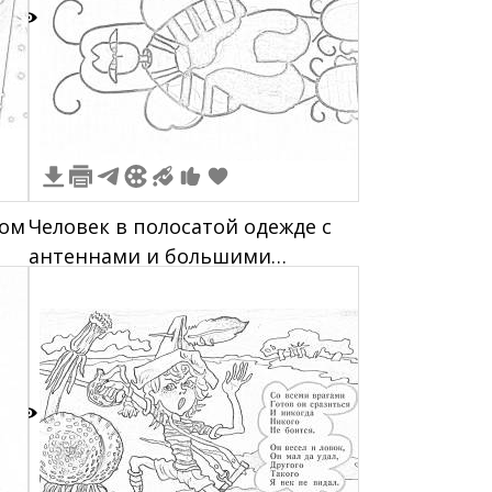
1
сом
Человек в полосатой одежде с
антеннами и большими
ботинками
5