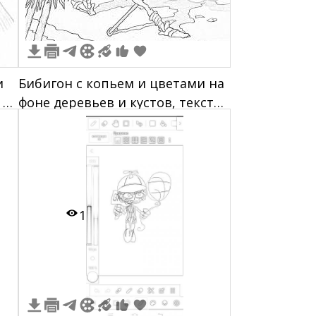
и
Бибигон с копьем и цветами на
 в
фоне деревьев и кустов, текст
фом
стихотворения
1