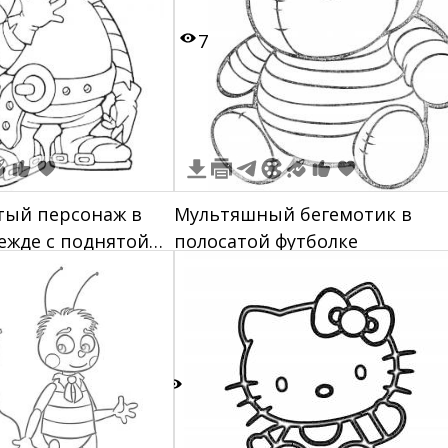
7
тый персонаж в
Мультяшный бегемотик в
ежде с поднятой
полосатой футболке
, ремнем с
льшим хвостом.
2