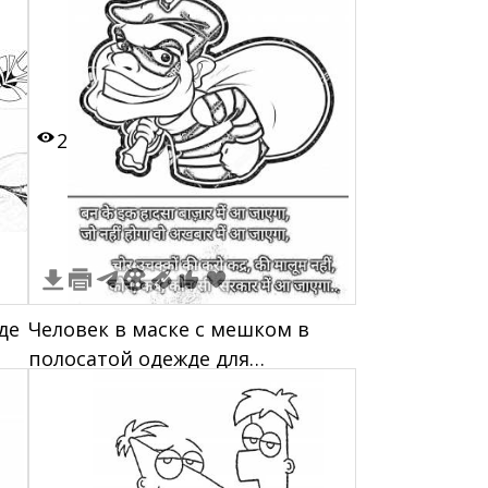
разрыв в верхней левой части
2
де
Человек в маске с мешком в
полосатой одежде для
грабителей и текст на хинди