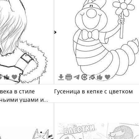
футболке
2
века в стиле
Гусеница в кепке с цветком
ачьими ушами и
деждой