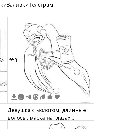
ски
Заливки
Телеграм
3
Девушка с молотом, длинные
волосы, маска на глазах,
полосатая одежда, сапоги до