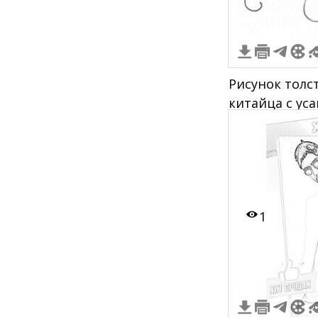
Рисунок толс
китайца с уса
одежде и бол
завитыми ан
головы и сп
элементами в
1