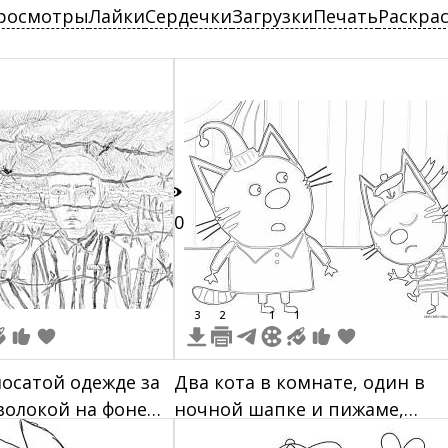
росмотры
Лайки
Сердечки
Загрузки
Печать
Раскра
10
3
2
1
1
лосатой одежде за
Два кота в комнате, один в
олокой на фоне
ночной шапке и пижаме,
троек
второй в шапочке и морской