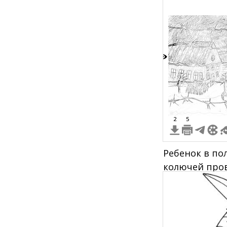
7
2
5
Ребенок в по
колючей пров
очередь люде