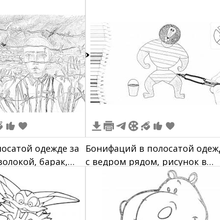
0
лосатой одежде за
Бонифаций в полосатой одеж
олокой, барак,
с ведром рядом, рисунок в
й, пасмурное небо
процессе раскрашивания