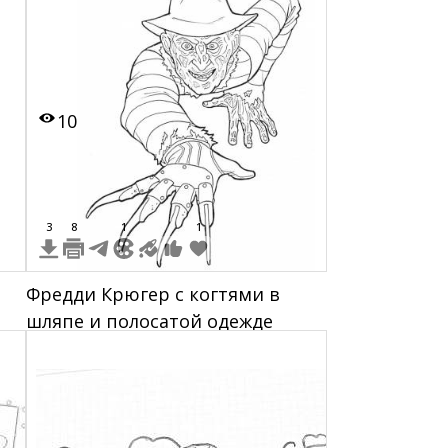
колен
10
3
8
1
1
Фредди Крюгер с когтями в
шляпе и полосатой одежде