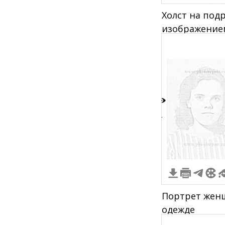
Холст на под
изображением
очках, один в
другой в пол
рядом надпис
"СЛОЖНОСТЬ "
4
Портрет жен
одежде