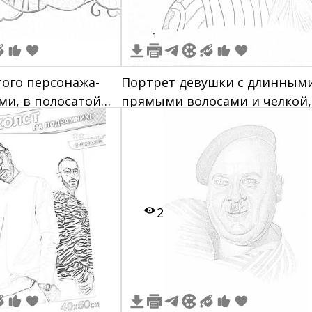
1
того персонажа-
Портрет девушки с длинным
ми, в полосатой
прямыми волосами и челкой,
ьших ботинках, с
полосатой одежде, с автогра
теннами наверху
иральными
низу рисунка.
2