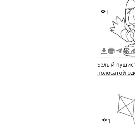
1
Белый пушис
полосатой од
правой рукой
пряжкой и бо
1