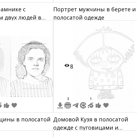
рамнике с
Портрет мужчины в берете и
 двух людей в
полосатой одежде
 белой одежде,
осатой одежде,
и: "ХИТ ПРОДАЖ",
, размер 40x50 см
8
3
1
щины в полосатой
Домовой Кузя в полосатой
одежде с пуговицами и
шнурованных ботинках