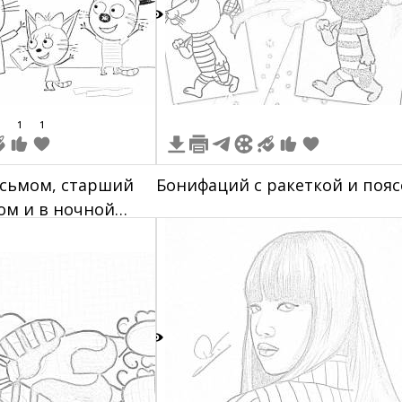
5
1
1
исьмом, старший
Бонифаций с ракеткой и поя
ком и в ночной
ий кот в
ежде и с повязкой
3