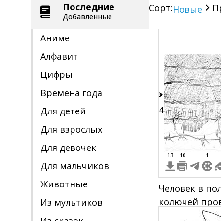
Последние
Сорт:
П
Новые
Добавленные
Аниме
Алфавит
Цифры
Времена года
34
Для детей
Для взрослых
Для девочек
13
10
1
Для мальчиков
Животные
Человек в по
колючей пров
Из мультиков
лагерных пос
Из сказок