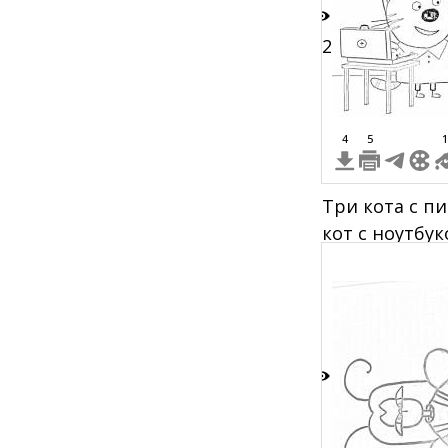
12
4
5
1
Три кота с п
кот с ноутбу
шапке, младш
полосатой од
9