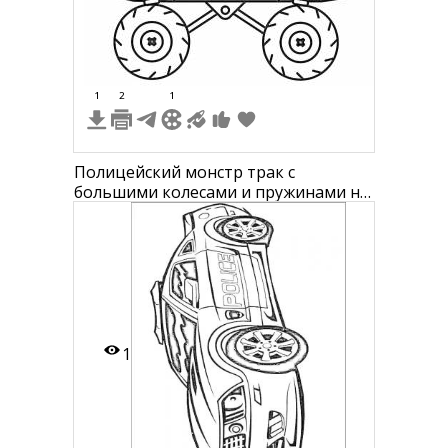
8
1
2
1
Полицейский монстр трак с
большими колесами и пружинами на
подвеске
1