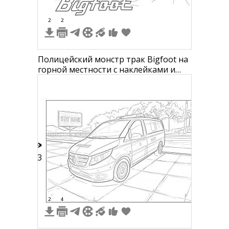
2
2
Полицейский монстр трак Bigfoot на
горной местности с наклейками и
надписью "Bigfoot" внизу
13
2
4