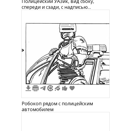
Полицейский УАЗик, вид сбоку,
спереди и сзади, с надписью
"МИЛИЦИЯ ГИБДД", со световыми
проблесковыми маячками на крыше
6
1
Робокоп рядом с полицейским
автомобилем