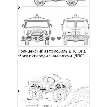
6
1
1
Полицейский автомобиль ДПС. Вид
сбоку и спереди с надписями "ДПС" и
"Милиция".
7