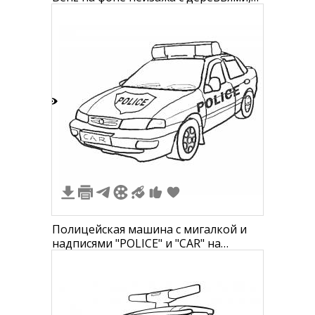
кустами и небом
6
Полицейская машина с мигалкой и
надписями "POLICE" и "CAR" на
переднем номере