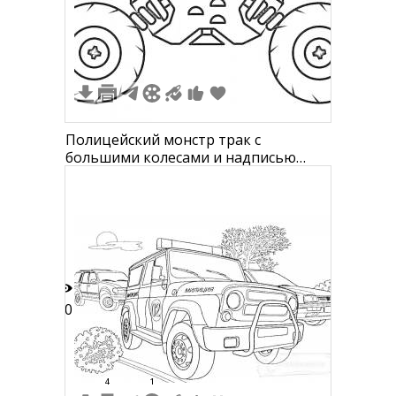
3
Полицейский монстр трак с
большими колесами и надписью
"POLICE" на боку
10
4
1