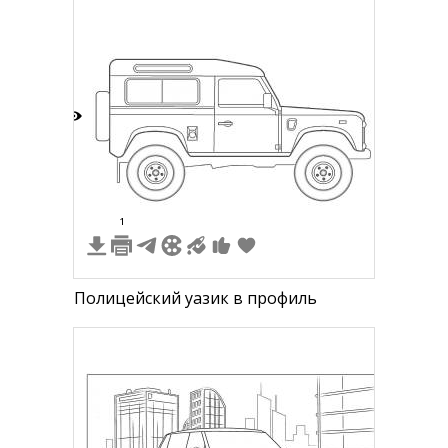
4
1
Полицейский уазик в профиль