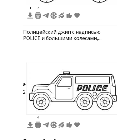
1
7
Полицейский джип с надписью
POLICE и большими колесами,
встроенной мигалкой и логотипом
CARtoon HDTV
12
4