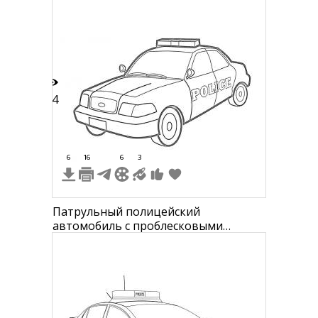
34
6
16
6
3
Патрульный полицейский
автомобиль с проблесковыми
маячками и надписью POLICE