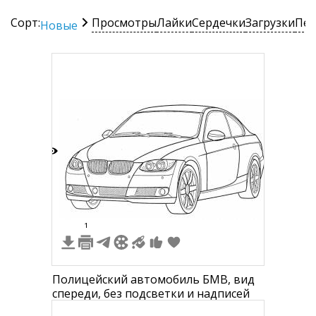
Сорт:
Просмотры
Лайки
Сердечки
Загрузки
Печ
Новые
3
1
Полицейский автомобиль БМВ, вид
спереди, без подсветки и надписей