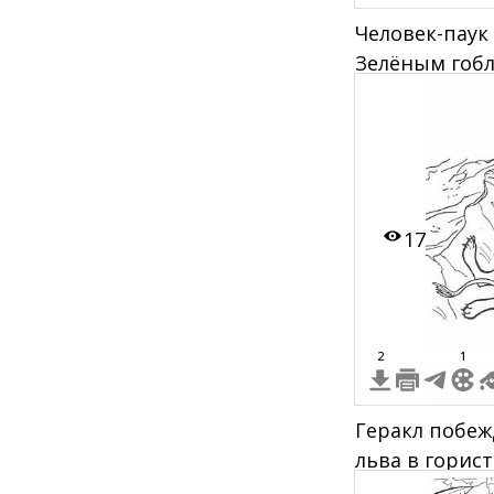
Человек-паук
Зелёным гобл
глайдере
17
2
1
Геракл побеж
льва в горис