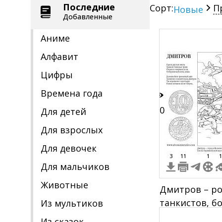
Последние
Сорт:
П
Новые
Добавленные
Аниме
Алфавит
Цифры
Времена года
60
Для детей
Для взрослых
Для девочек
3
11
1
1
Для мальчиков
Животные
Дмитров – ро
танкистов, б
Из мультиков
танки, самоле
Из сказок