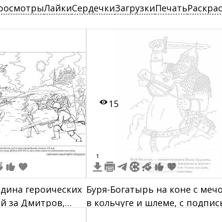
росмотры
Лайки
Сердечки
Загрузки
Печать
Раскра
15
1
дина героических
Буря-Богатырь на коне с меч
ой за Дмитров,
в кольчуге и шлеме, с подпи
ты, солдаты, окоп,