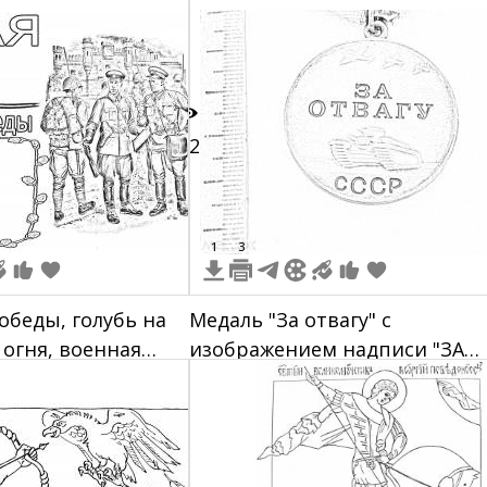
неты
12
1
3
обеды, голубь на
Медаль "За отвагу" с
 огня, военная
изображением надписи "ЗА
даты в форме,
ОТВАГУ", танка и надписи
нем плане,
"СССР"
 листочками