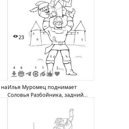
23
4
6
1
1
1
 на
Илья Муромец поднимает
Соловья Разбойника, задний
фон крепость
 в
п с
ное