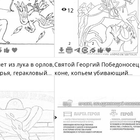
12
2
1
2
ет из лука в орлов,
Святой Георгий Победоносец
рья, геракловый
коне, копьем убивающий
дракона
2