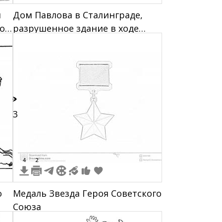
я
Дом Павлова в Сталинграде,
ком
разрушенное здание в ходе
Сталинградской битвы, солдаты
Красной армии, оборона
13
4
2
о
Медаль Звезда Героя Советского
Союза