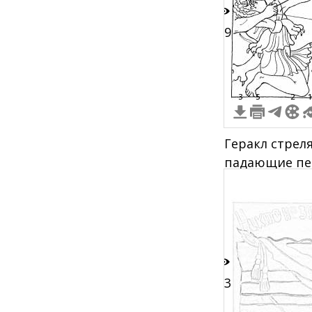
19
3
5
2
1
Геракл стреля
падающие пе
лук
13