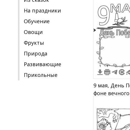
церковь, мо
На праздники
Обучение
Овощи
6
Фрукты
Природа
Развивающие
1
1
Прикольные
9 мая, День П
фоне вечного
техника, сол
город на зад
обрамление с