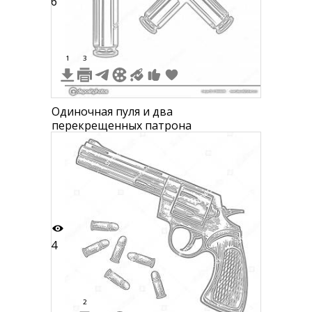
6
1
3
Одиночная пуля и два
перекрещенных патрона
4
2