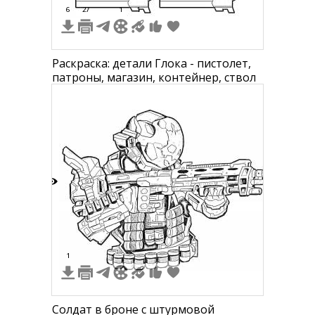
6
27
1
1
Раcкраска: детали Глока - пистолет,
патроны, магазин, контейнер, ствол
3
1
Солдат в броне с штурмовой