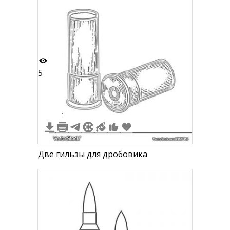
патронташе
5
1
Две гильзы для дробовика