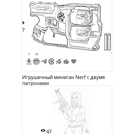
17
1
11
Игрушечный миниган Nerf с двумя
патронами
47