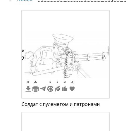
69
8
20
5
5
3
2
Солдат с пулеметом и патронами