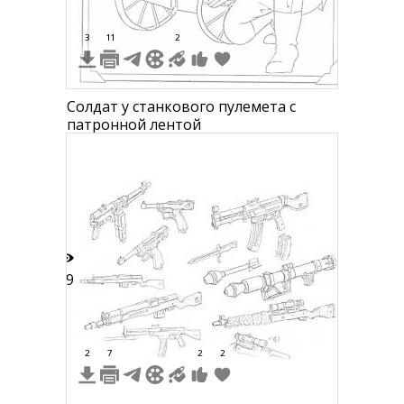
3
11
2
Солдат у станкового пулемета с
патронной лентой
19
2
7
2
2