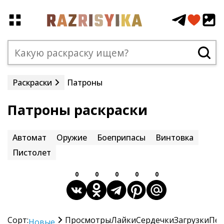
Раскраски
Патроны
Патроны раскраски
Автомат
Оружие
Боеприпасы
Винтовка
Пистолет
0
0
0
0
0
Сорт:
Просмотры
Лайки
Сердечки
Загрузки
Печ
Новые