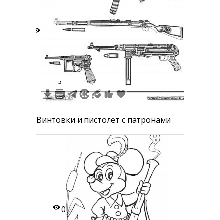
5
2
Винтовки и пистолет с патронами
0