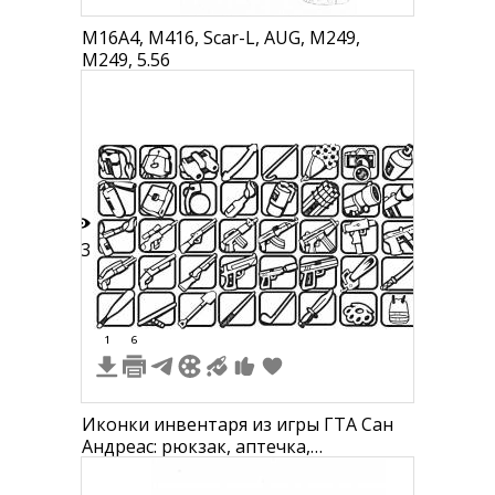
M16A4, M416, Scar-L, AUG, M249,
M249, 5.56
13
1
6
Иконки инвентаря из игры ГТА Сан
Андреас: рюкзак, аптечка,
огнетушитель, клюшка для гольфа,
бейсбольная бита, камера, рюкзак,