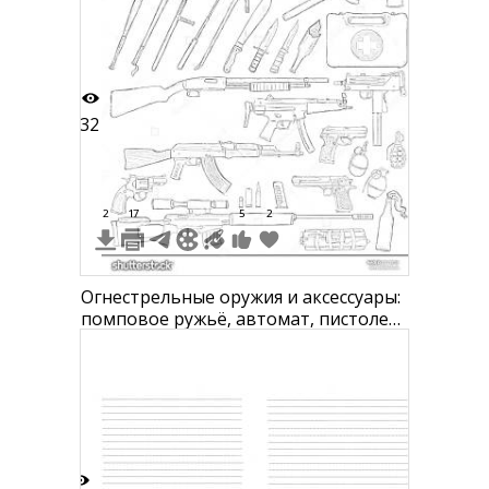
аптечку, фонарик, кастет
32
2
17
5
2
Огнестрельные оружия и аксессуары:
помповое ружьё, автомат, пистолет-
пулемет, штурмовая винтовка,
снайперская винтовка, различные
ножи, мачете, боеприпасы, гранаты,
аптечка, радиостанция, наручники,
дубинка, фонарик, патроны,
глушитель, рация, дымовая шаш