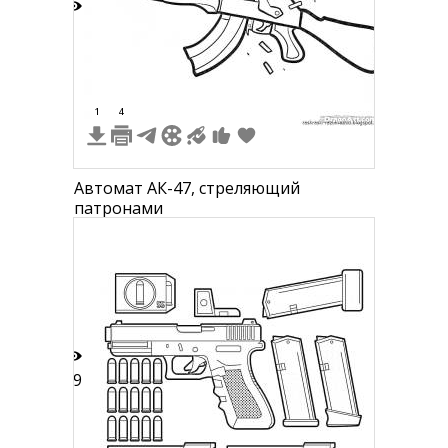
3
1
4
Автомат АК-47, стреляющий
патронами
79