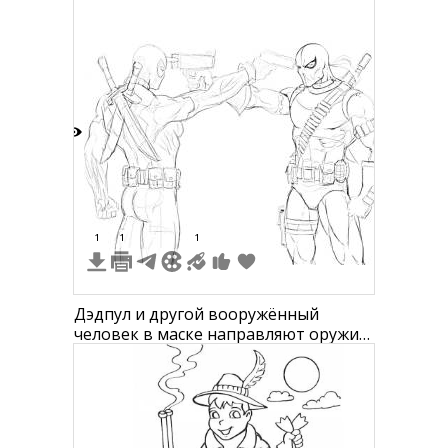
амуницией, на ногах бинты и
высокий прочный обувь, на поясе
сумка и дополнительные патроны,
шлем с очками.
4
1
1
1
Дэдпул и другой вооружённый
человек в маске направляют оружие
друг на друга, оба с мечами и
патронами.