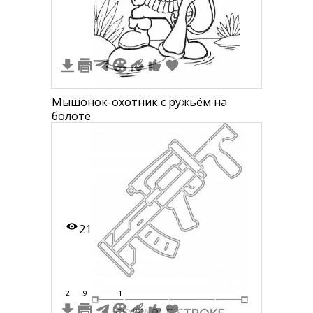
Мышонок-охотник с ружьём на
болоте
21
2
9
1