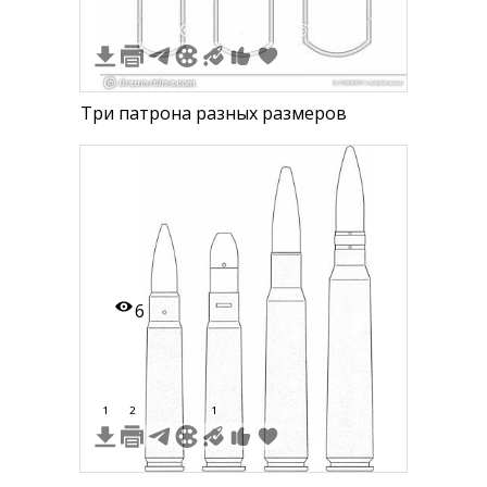
Три патрона разных размеров
6
1
2
1