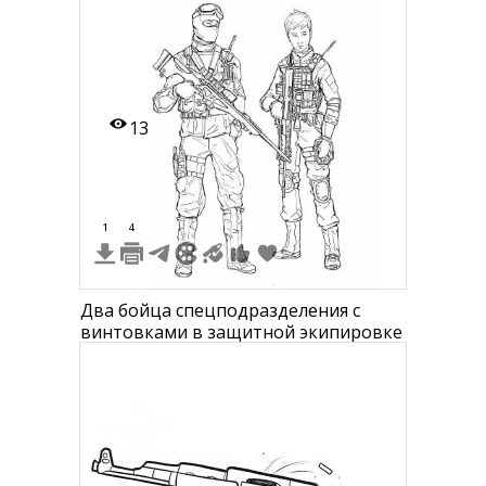
баллончик с краской, огнетушитель,
биту, банку вина, патроны,
гранатомет, штабель патронов,
автомат, дробовик, автоматическая
вин
13
1
4
Два бойца спецподразделения с
винтовками в защитной экипировке